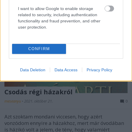
I want to allow Google to enable storage
related to security, including authentication
functionality and fraud prevention, and other
user protection.
CONFIRM
Data Deletion
Data Access
Privacy Policy
Csodás régi házakról
meseanyu
•
2021. október 21.
0
Azt szoktam mondani viccesen, hogy azért
vonzódom ennyire a házakhoz, mert már óvodában
is házikó volt a jelem, de tény, hogy valamiért