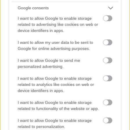
Google consents
I want to allow Google to enable storage
related to advertising like cookies on web or
device identifiers in apps.
I want to allow my user data to be sent to
Google for online advertising purposes.
I want to allow Google to send me
Októberi zárás
personalized advertising.
meseanyu
•
2021. november 01.
0
I want to allow Google to enable storage
related to analytics like cookies on web or
Beszerzések (4):
device identifiers in apps.
Egy bécsi könyvmegállóból szereztem:
Dagmar H. Mueller: Die Chaosschwestern sind
I want to allow Google to enable storage
unschlagbar
related to functionality of the website or app.
Carla Berling új könyvét ...
I want to allow Google to enable storage
related to personalization.