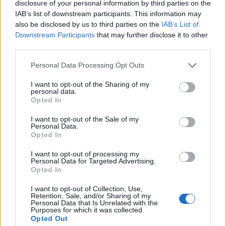
disclosure of your personal information by third parties on the
IAB’s list of downstream participants. This information may
also be disclosed by us to third parties on the
IAB’s List of
Downstream Participants
that may further disclose it to other
third parties.
Please note that this website/app uses one or more Google
Personal Data Processing Opt Outs
services and may gather and store information including but
not limited to your visit or usage behaviour. You may click to
I want to opt-out of the Sharing of my
Bekuckózós könyvek rossz időre
personal data.
grant or deny consent to Google and its third-party tags to
Opted In
use your data for below specified purposes in below Google
meseanyu
•
2021. november 04.
0
consent section.
I want to opt-out of the Sale of my
Personal Data.
Most, hogy véget ért a csodaszép október és kicsit
Opted In
hidegebb, borúsabb az idő, gondolom minden
I want to opt-out of processing my
könyvmoly szeret a kinti hűvös szelek elől ...
Personal Data for Targeted Advertising.
Opted In
I want to opt-out of Collection, Use,
Retention, Sale, and/or Sharing of my
Personal Data that Is Unrelated with the
Purposes for which it was collected.
Opted Out