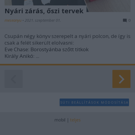
Nyári zárás, őszi tervek
meseanyu
•
2021. szeptember 01.
0
Csupán négy könyv szerepelt a nyári polcon, de így is
csak a felét sikerült elolvasni:
Eve Chase: Borostyánba szőtt titkok
Király Anikó: ...
SÜTI BEÁLLÍTÁSOK MÓDOSÍTÁSA
mobil
|
teljes