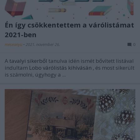
Én így csökkentettem a várólistámat
2021-ben
meseanyu
•
2021. november 26.
0
A
tavalyi sikerből
tanulva idén ismét bővített listával
indultam
Lobo várólistás kihívásán
, és most sikerült
is számolni, úgyhogy a ...