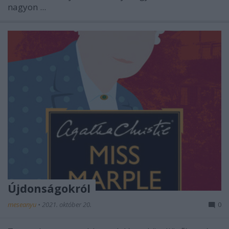
nagyon ...
Újdonságokról
meseanyu
•
2021. október 20.
0