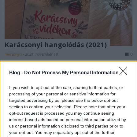
Karácsonyi hangolódás (2021)
meseanyu
•
2021. november 19.
0
Valószínű a képen látható regényt fogom utoljára
Blog -
Do Not Process My Personal Information
hagyni, mert ez az egyetlen saját példány, a többit
meg szeretném még karácsony előtt ...
If you wish to opt-out of the sale, sharing to third parties, or
processing of your personal or sensitive information for
targeted advertising by us, please use the below opt-out
section to confirm your selection. Please note that after your
opt-out request is processed you may continue seeing
interest-based ads based on personal information utilized by
us or personal information disclosed to third parties prior to
your opt-out. You may separately opt-out of the further