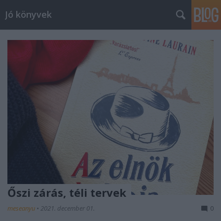
Jó könyvek
Őszi zárás, téli tervek
meseanyu
•
2021. december 01.
0