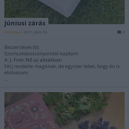
Júniusi zárás
meseanyu
•
2021. július 03.
0
Beszerzések (6):
Szomszédasszonyomtól kaptam:
A. J. Finn: Nő az ablakban
Férj rendelte magának, de egyszer lehet, hogy én is
elolvasom:
...