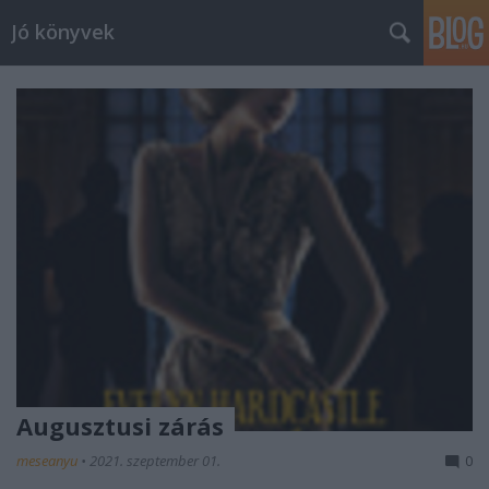
Jó könyvek
Augusztusi zárás
meseanyu
•
2021. szeptember 01.
0