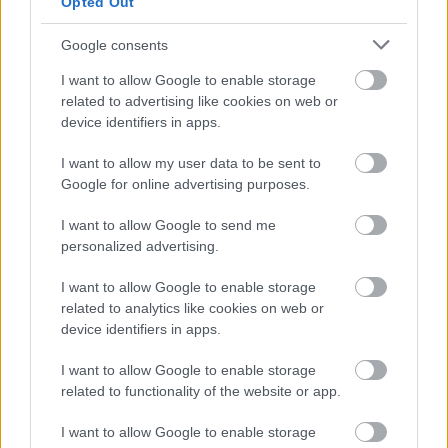
Opted Out
Google consents
I want to allow Google to enable storage
related to advertising like cookies on web or
device identifiers in apps.
I want to allow my user data to be sent to
Google for online advertising purposes.
I want to allow Google to send me
Májusi zárás
personalized advertising.
meseanyu
•
2021. május 31.
0
I want to allow Google to enable storage
related to analytics like cookies on web or
device identifiers in apps.
Beszerzések (2):
Gill Hornby: Austen kisasszony
I want to allow Google to enable storage
Alex Pavesi: Nyolc nyomozó
related to functionality of the website or app.
Ebben a bejegyzésben
már írtam róluk. (Egyébként
maga a ...
I want to allow Google to enable storage