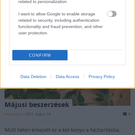
related to personalization.
I want to allow Google to enable storage
related to security, including authentication
functionality and fraud prevention, and other
user protection.
CONFIRM
Data Deletion
Data Access
Privacy Policy
Májusi beszerzések
meseanyu
•
2021. május 14.
0
Múlt héten érkezett ez a két könyv a háztartásba,