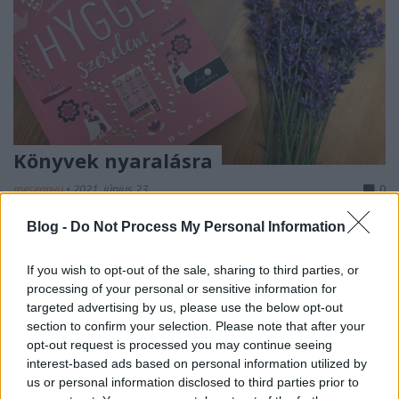
Könyvek nyaralásra
meseanyu
•
2021. június 23.
0
Blog -
Do Not Process My Personal Information
Gondoltam csinálok egy összeállítást arról, hogy én
milyen típusú könyveket szeretek olvasni a
If you wish to opt-out of the sale, sharing to third parties, or
nyaraláson, és hogy idén konkrétan milyen ...
processing of your personal or sensitive information for
targeted advertising by us, please use the below opt-out
section to confirm your selection. Please note that after your
opt-out request is processed you may continue seeing
interest-based ads based on personal information utilized by
us or personal information disclosed to third parties prior to