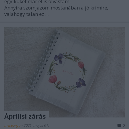
egyiküket már el is olvastam.
Annyira szomjazom mostanában a jó krimire,
valahogy talán ez ...
Áprilisi zárás
meseanyu
•
2021. május 01.
0