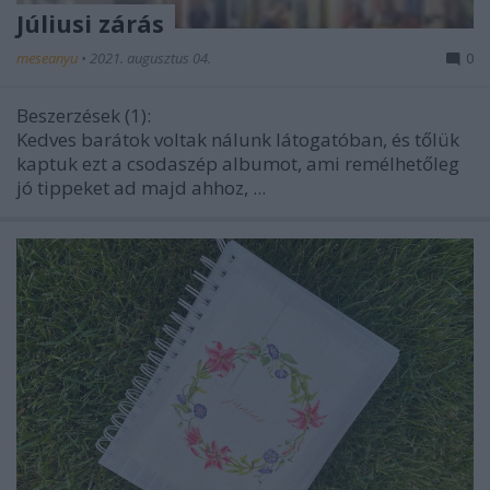
Júliusi zárás
meseanyu
•
2021. augusztus 04.
0
Beszerzések (1):
Kedves barátok voltak nálunk látogatóban, és tőlük
kaptuk ezt a csodaszép albumot, ami remélhetőleg
jó tippeket ad majd ahhoz, ...