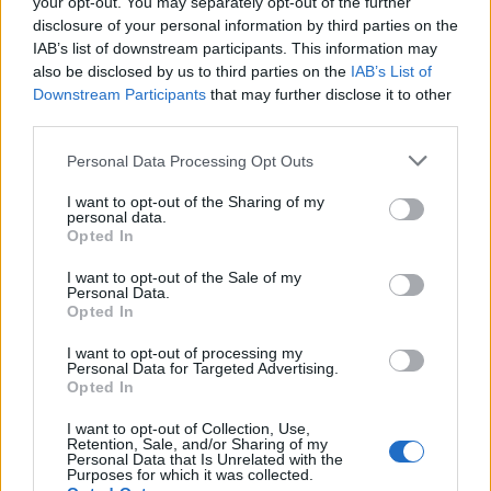
your opt-out. You may separately opt-out of the further
disclosure of your personal information by third parties on the
IAB’s list of downstream participants. This information may
also be disclosed by us to third parties on the
IAB’s List of
Downstream Participants
that may further disclose it to other
third parties.
Please note that this website/app uses one or more Google
Personal Data Processing Opt Outs
services and may gather and store information including but
not limited to your visit or usage behaviour. You may click to
I want to opt-out of the Sharing of my
personal data.
grant or deny consent to Google and its third-party tags to
Tavaszi zárás, nyári tervek
Opted In
use your data for below specified purposes in below Google
meseanyu
•
2021. május 31.
0
consent section.
I want to opt-out of the Sale of my
Personal Data.
Opted In
Jó volt a megérzésem, amikor csináltam update-et a
tavaszi polcnak, mert az
eredetiről
0, azaz nulla
I want to opt-out of processing my
Personal Data for Targeted Advertising.
darab könyvet olvastam el. Nem olyan nagy baj ez ...
Opted In
I want to opt-out of Collection, Use,
Retention, Sale, and/or Sharing of my
Personal Data that Is Unrelated with the
Purposes for which it was collected.