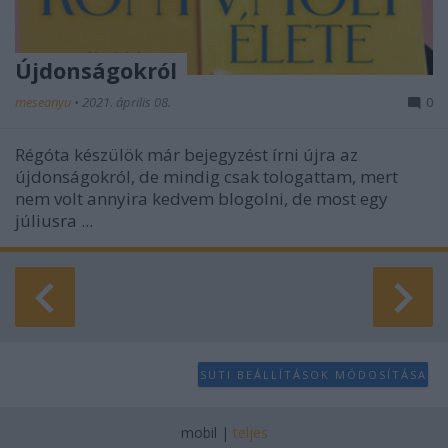
Újdonságokról
meseanyu
•
2021. április 08.
0
Régóta készülök már bejegyzést írni újra az
újdonságokról, de mindig csak tologattam, mert
nem volt annyira kedvem blogolni, de most egy
júliusra ...
SÜTI BEÁLLÍTÁSOK MÓDOSÍTÁSA
mobil
|
teljes