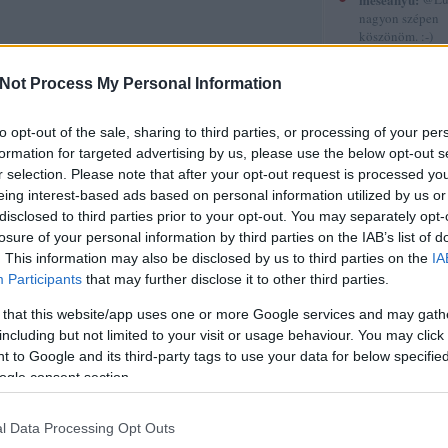
nagyon szépen
köszönöm. :-)
(
2015.12.30. 12
Gyerekkönyvek
Not Process My Personal Information
röviden 5.
to opt-out of the sale, sharing to third parties, or processing of your per
sorstársak
formation for targeted advertising by us, please use the below opt-out s
Amadea blogja
r selection. Please note that after your opt-out request is processed y
Amilgade
eing interest-based ads based on personal information utilized by us or
Andiamo
disclosed to third parties prior to your opt-out. You may separately opt-
Ani a könyvek 
losure of your personal information by third parties on the IAB’s list of
Annamarie
AnniPanni
. This information may also be disclosed by us to third parties on the
IA
Betűvető
Participants
that may further disclose it to other third parties.
Bridge olvas
Byblos
 that this website/app uses one or more Google services and may gath
Carmencita
including but not limited to your visit or usage behaviour. You may click 
Christine
 to Google and its third-party tags to use your data for below specifi
Cotta
ogle consent section.
Cs.P. könyvesbl
Csillagpor köny
Cukorfalat
l Data Processing Opt Outs
Czikornyai&Pat