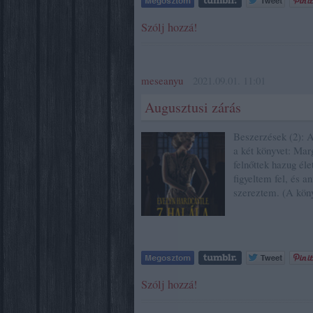
Szólj hozzá!
meseanyu
2021.09.01. 11:01
Augusztusi zárás
Beszerzések (2): 
a két könyvet: Ma
felnőttek hazug él
figyeltem fel, és a
szereztem. (A kö
Szólj hozzá!