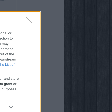
:41
)
ről
sonal or
ection to
ou may
 personal
out of the
világában
 downstream
B’s List of
er and store
to grant or
ed purposes
ogja
vsarok
za