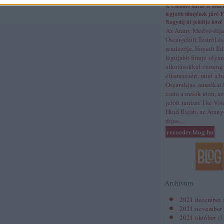
A Csendes barát is beker
legjobb filmjének járó
Nagydíj öt jelöltje közé
Az Arany Medve-díja
Oscar-jelölt Testről és
rendezője, Enyedi Il
legújabb filmje olyan
alkotásokkal verseng
elismerésért, mint a h
Oscar-díjas, amerikai
csata a másik után, az
jelölt tuniszi The Voi
Hind Rajab, az Arany
díjas,…
recorder.blog.hu
Archívum
2021 december
2021 november
2021 október
(
3