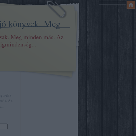
 jó könyvek. Meg
szak. Meg minden más. Az
ilágmindenség...
eg néha
más. Az
...