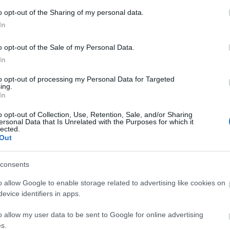
Diamant
o opt-out of the Sharing of my personal data.
Doreszmoresz
Erika
In
F-Andi élménye
Fantasy Girl
o opt-out of the Sale of my Personal Data.
Fukszia
havas
In
Hiranneth
Hóvirág
to opt-out of processing my Personal Data for Targeted
ing.
Ildy
In
Juharfa
Katherine's Boo
Keményfedél
o opt-out of Collection, Use, Retention, Sale, and/or Sharing
ersonal Data that Is Unrelated with the Purposes for which it
Könyv, egó, ent
lected.
Könyvek+
Out
Könyvespolcom
Könyvjelző
Könyvkuckó
consents
Könyvmoly
Könyvmolyoló
o allow Google to enable storage related to advertising like cookies on
Könyvvizsgáló
evice identifiers in apps.
Kultúra alvásid
Lobo
o allow my user data to be sent to Google for online advertising
Makranczos
Mekegő
s.