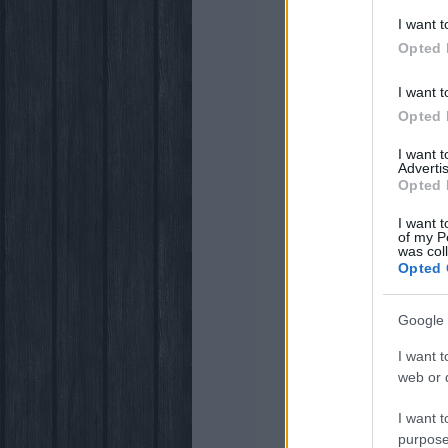
I want t
Opted 
I want t
Opted 
I want 
Advertis
Opted 
I want t
of my P
was col
Opted 
Google 
I want t
web or d
I want t
purpose