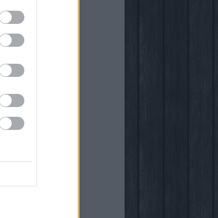
önyvtára
egy