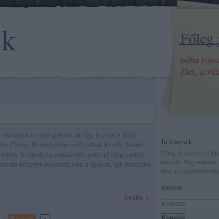
ek
Főleg
néha ros
élet, a v
zerepelt a nyári polcon, de így is csak a felét
Jó könyvek
 Eve Chase: Borostyánba szőtt titkok Király Anikó:
Főleg jó könyvek. M
erelem A várólista-csökkentős polccal elég csehül
rosszak. Meg minden 
három könyvet olvastam róla a nyáron, így összesen
élet, a világmindenség
Keresés
tovább »