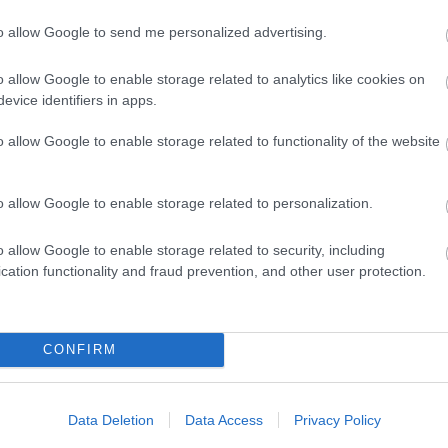
Miestas magánk
Minden könyv 
to allow Google to send me personalized advertising.
élmény
Müzli
o allow Google to enable storage related to analytics like cookies on
n.
Niki
evice identifiers in apps.
Ninetta és a
könyvmolyok
o allow Google to enable storage related to functionality of the website
Olvasokkk
Olvasószoba
Pável
o allow Google to enable storage related to personalization.
Puma
Pupilla
Rita olvas
o allow Google to enable storage related to security, including
Sajtosrolo
cation functionality and fraud prevention, and other user protection.
szeee
Szilvamag
Tíci és Gedi
Vedina007
CONFIRM
Zakkant olvas
Most olvasom
Data Deletion
Data Access
Privacy Policy
Blogajánló