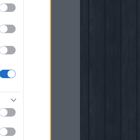
i
kstore
rópia
k
őben