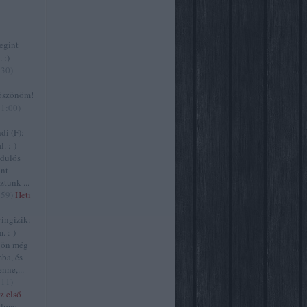
gint
 :)
:30
)
szönöm!
11:00
)
i (F):
. :-)
zdulós
ont
ztunk ...
:59
)
Heti
ngizik:
. :-)
jön még
ba, és
nne,...
:11
)
z első
lma: