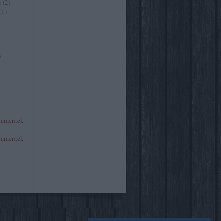
r
(
2
)
(
1
)
)
mmentek
mmentek