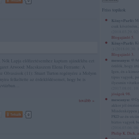
Tetszik
0
Friss topikok
KönyvParfé:
Me
csak köszönöm...
(
2018.03.29. 02
Blogajánló 5.
KönyvParfé:
Kö
:)
(
2018.01.30. 
Blogajánló 3.
meseanyu:
@And
A Nők Lapja előfizetésemhez kaptam ajándékba ezt
örülök, hogy írtál
rgaret Atwood: Macskaszem Elena Ferrante: A
Igen, én a kimo
ete Olvasások (11): Stuart Turton regényére a Molyon
típus vagyok, p
nnyira felkeltette az érdeklődésemet, hogy be is
ilyesmin vitatko
nyvtárban…
(
2017.08.01. 10
jóságok 98.
meseanyu:
@Gyi
tovább »
akkor jól éreztem
Mindenképpen 
Tetszik
0
PKD az én utcám
biztos vagyok be
(
2016.03.06. 08
Philip K. Dick, a
meseanyu:
@Lu