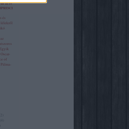
ült az év
 FIPRESCI
s és
 lélekről
dikó
 az
atszoros
 Egyik
 Oscar-
ce of
 Pálma-
(
2
)
(
4
)
)