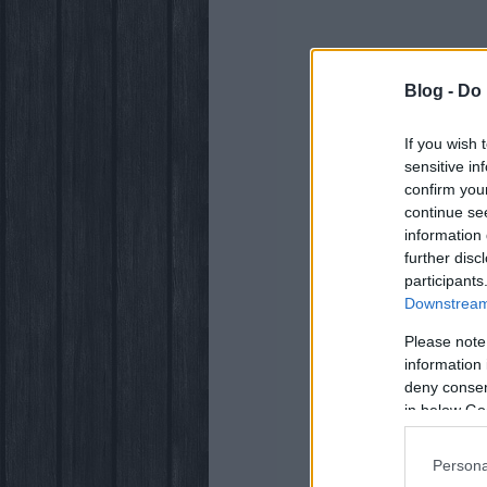
Blog -
Do 
If you wish 
sensitive in
confirm you
continue se
information 
further disc
participants
Downstream 
Please note
information 
deny consent
in below Go
Persona