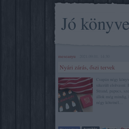
Jó könyv
meseanyu
2021.09.01. 14:30
Nyári zárás, őszi tervek
Csupán négy könyv s
sikerült elolvasni:
Strand, papucs, sz
állok még mindig, 
négy kötetnél…