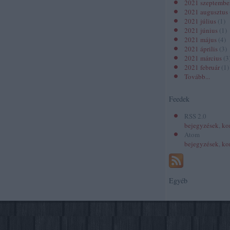
2021 szeptembe
2021 augusztus
2021 július
(
1
)
2021 június
(
1
)
2021 május
(
4
)
2021 április
(
3
)
2021 március
(
3
2021 február
(
1
)
Tovább
...
Feedek
RSS 2.0
bejegyzések
,
ko
Atom
bejegyzések
,
ko
Egyéb