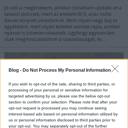
Jó volt a megérzésem, amikor csináltam update-et a
tavaszi polcnak, mert az eredetiről 0, azaz nulla
darab könyvet olvastam el. Nem olyan nagy baj ez
egyébként, mert olyan kötetek vannak rajta, amiket
nyáron is szívesen olvasnék, úgyhogy egyszerűen
csak meghosszabbítom a szavatosságát, és…
Blog -
Do Not Process My Personal Information
If you wish to opt-out of the sale, sharing to third parties, or
processing of your personal or sensitive information for
targeted advertising by us, please use the below opt-out
section to confirm your selection. Please note that after your
opt-out request is processed you may continue seeing
interest-based ads based on personal information utilized by
us or personal information disclosed to third parties prior to
your opt-out. You may separately opt-out of the further