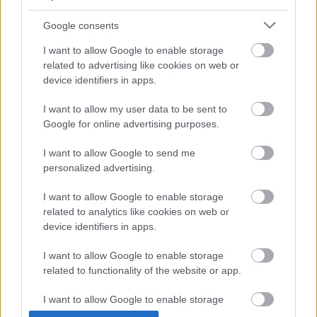
Google consents
I want to allow Google to enable storage
related to advertising like cookies on web or
device identifiers in apps.
Májusi beszerzések
I want to allow my user data to be sent to
Google for online advertising purposes.
meseanyu
•
2021. május 14.
0
I want to allow Google to send me
Múlt héten érkezett ez a két könyv a háztartásba,
personalized advertising.
egyiküket már el is olvastam. Annyira szomjazom
mostanában a jó krimire, valahogy talán ez a műfaj
I want to allow Google to enable storage
tudja kisimítani a járvány borzolta
related to analytics like cookies on web or
idegrendszeremet a legjobban, hogy a Pavesire
device identifiers in apps.
rögtön rávetettem magam, ahogy megjött. A
londoni…
I want to allow Google to enable storage
related to functionality of the website or app.
I want to allow Google to enable storage
related to personalization.