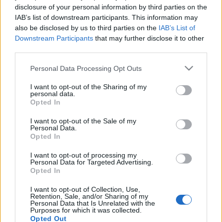
disclosure of your personal information by third parties on the
IAB’s list of downstream participants. This information may
Májusi zárás
also be disclosed by us to third parties on the
IAB’s List of
meseanyu
•
2021. május 31.
0
Downstream Participants
that may further disclose it to other
third parties.
Beszerzések (2): Gill Hornby: Austen kisasszony Alex
Please note that this website/app uses one or more Google
Personal Data Processing Opt Outs
Pavesi: Nyolc nyomozó Ebben a bejegyzésben már
services and may gather and store information including but
írtam róluk. (Egyébként maga a vásárlás azért
not limited to your visit or usage behaviour. You may click to
I want to opt-out of the Sharing of my
personal data.
történt, mert unokahúgomnak rendeltem két
grant or deny consent to Google and its third-party tags to
Opted In
könyvet a névnapjára, és kellett még valami, hogy ne
use your data for below specified purposes in below Google
legyen szállítási költség. :D) Olvasások…
consent section.
I want to opt-out of the Sale of my
Personal Data.
Opted In
I want to opt-out of processing my
Personal Data for Targeted Advertising.
Opted In
I want to opt-out of Collection, Use,
Retention, Sale, and/or Sharing of my
Personal Data that Is Unrelated with the
Purposes for which it was collected.
Opted Out