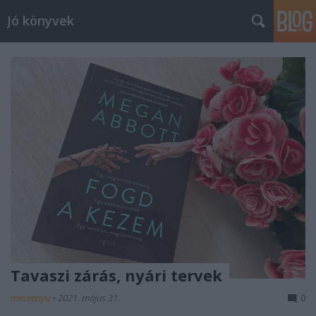
Jó könyvek
Tavaszi zárás, nyári tervek
meseanyu
•
2021. május 31.
0