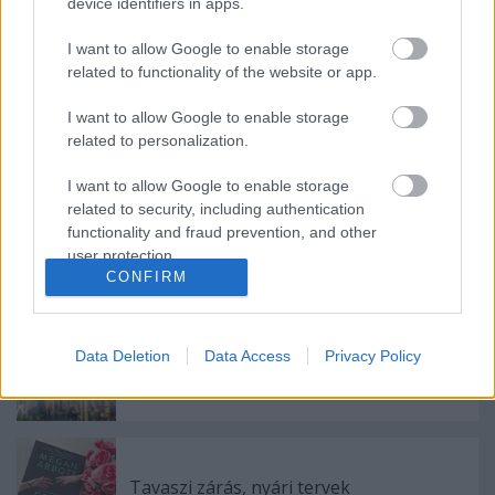
device identifiers in apps.
Őszi zárás, téli tervek
I want to allow Google to enable storage
related to functionality of the website or app.
I want to allow Google to enable storage
Nyári zárás, őszi tervek
related to personalization.
I want to allow Google to enable storage
related to security, including authentication
functionality and fraud prevention, and other
Augusztusi zárás
user protection.
CONFIRM
Data Deletion
Data Access
Privacy Policy
Júliusi zárás
Tavaszi zárás, nyári tervek