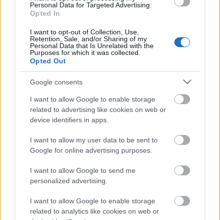
Personal Data for Targeted Advertising.
összeesküvés
és
Az ördög is csak ember
került sorra.
Opted In
Novemberben pedig két nagyon jó könyvvel zártam
I want to opt-out of Collection, Use,
Retention, Sale, and/or Sharing of my
a sort, a
Szív küldi
és
Az elnök kalapja
is roppant
Personal Data that Is Unrelated with the
kellemes élmény volt.
Purposes for which it was collected.
Opted Out
A
jövő évi polcra
csak gyerekkönyveket tettem, mert
úgy érzem ezen a téren sok elmaradásom van. Mivel
Google consents
rövid könyvekről van szó, mind a huszonnégyet
I want to allow Google to enable storage
szándékozom elolvasni, sőt csináltam még egy
related to advertising like cookies on web or
plusz polcot
is a maradék könyvnek.
device identifiers in apps.
I want to allow my user data to be sent to
Google for online advertising purposes.
I want to allow Google to send me
personalized advertising.
Ajánlott bejegyzések:
I want to allow Google to enable storage
related to analytics like cookies on web or