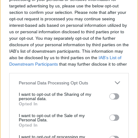
vártam, hogy belekezdjek a projektbe, az első
targeted advertising by us, please use the below opt-out
könyvet Sophie Hannah Poirot-regényét,
A
section to confirm your selection. Please note that after your
háromnegyed rejtélyét
csak májusban olvastam el.
opt-out request is processed you may continue seeing
interest-based ads based on personal information utilized by
Júniusban egy ifjúságival, a
Beépített hercegnővel
us or personal information disclosed to third parties prior to
folytattam, majd jött egy
gyerekkönyv Tania del
your opt-out. You may separately opt-out of the further
Riotól
.
disclosure of your personal information by third parties on the
IAB’s list of downstream participants. This information may
Júliusban ismét egy ifjúsági került sorra, az egyik
also be disclosed by us to third parties on the
IAB’s List of
legjobb a mezőnyből, Marie-Aud Murailtól
A
Downstream Participants
that may further disclose it to other
lélekdoki
.
third parties.
Please note that this website/app uses one or more Google
Personal Data Processing Opt Outs
Augusztusban hosszú idő után ismét Gavaldát
services and may gather and store information including but
olvastam, az
Életre kelni
című novelláskötetet.
not limited to your visit or usage behaviour. You may click to
I want to opt-out of the Sharing of my
personal data.
grant or deny consent to Google and its third-party tags to
Szeptemberben éreztem, hogy össze kéne már kapni
Opted In
use your data for below specified purposes in below Google
magam, így ebben a hónapban három könyvet
consent section.
I want to opt-out of the Sale of my
olvastam el. A
Vince és Joyt
,
Az élet dolgait
és a
Jane
Personal Data.
Steele-t
.
Opted In
Októberben két regénnyel folytattam, a
Házassági
I want to opt-out of processing my