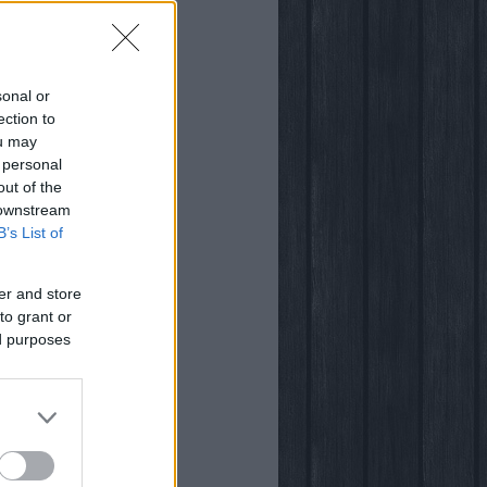
:41
)
ről
sonal or
ection to
ou may
 personal
out of the
 downstream
B’s List of
világában
er and store
to grant or
ed purposes
ogja
vsarok
za