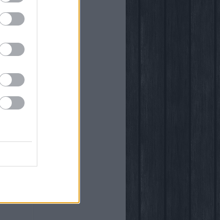
önyvtára
egy