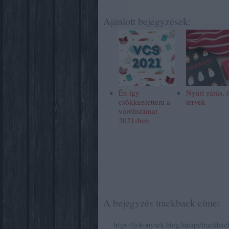
Ajánlott bejegyzések:
Én így
Nyári zárás, 
csökkentettem a
tervek
várólistámat
2021-ben
A bejegyzés trackback címe:
https://jokonyvek.blog.hu/api/trackba