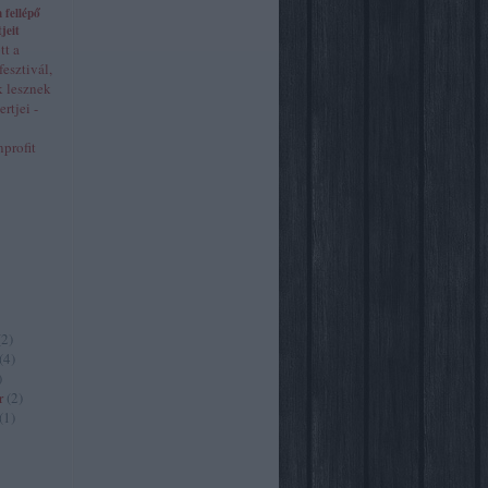
 fellépő
jeit
tt a
fesztivál,
k lesznek
rtjei -
profit
(
2
)
(
4
)
)
r
(
2
)
(
1
)