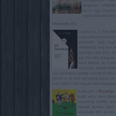
nyugalmas feltöltőd
húzva vagy elegáns 
éppen fillérekből kiv
Olvasások (17):
A júliust A. J. Finn
Nő 
szomszédasszonyomtól
történettel, hogy maj
irodalmilag meg nem hi
úgyhogy a sors keze vol
kár lett volna kihagyni
lassú folyású, de a röv
érzéseiről, inkább lélek
ami számomra mindig szerethető kulissz
jöttem rá, de arra viszonylag hamar, na
azért utána is jött még jócskán meglepeté
Aztán jött a
Blandings 
került sorra, mert titko
messzeség ködébe vész,
innentől havonta egyet
olvasmány volt, az első 