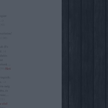
gint
 :)
:30
)
szönöm!
11:00
)
i (F):
. :-)
zdulós
ont
ztunk ...
:59
)
Heti
ngizik:
. :-)
jön még
ba, és
nne,...
:11
)
z első
lma: