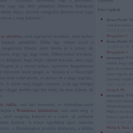
ésre vagy épp aktív pihenésre áhítozva, bakancsot
Friss topikok
ruhába bújva, pazarul elengedett pénztárcával vagy
itelezve a nagy kalandot."
KönyvParfé:
Me
csak köszönöm...
(
2018.03.29. 02
az ablakban
című regényével kezdtem, amit kedves
Blogajánló 5.
KönyvParfé:
Kö
 kaptam ajándékba. Előtte úgy voltam ezzel a
:)
(
2018.01.30. 
d megnézem filmen, mert biztos jó a sztori, de
Blogajánló 3.
szem, hogy egy nagy szám. Ebben óriásit tévedtem,
meseanyu:
@And
t a dologban, hogy mégis eljutott hozzám, mert nagy
örülök, hogy írtál
. Nagyon jó a szerző stílusa, egyszerre hangulatosan
Igen, én a kimo
id fejezetek miatt pörgős is. Szépen ír a főszereplő
típus vagyok, p
tani mint vadul akciós, és persze ott a nagy, régi ház,
ilyesmin vitatko
a. A sztori meg eléggé csavaros, csak egy dologra
(
2017.08.01. 10
 az eléggé mellbevágó lett volna, ha nem sejtem, de
jóságok 98.
s.
meseanyu:
@Gyi
akkor jól éreztem
és vidéke
, ami idei beszerzés, és elsősorban azért
Mindenképpen 
n hajtok a
Wodehouse kitüntetésre
, ami azért még a
PKD az én utcám
 mert rengeteg könyvet írt a csávó, de próbálok
biztos vagyok be
 sorra keríteni. A könyv egyébként igazi vakációs
(
2016.03.06. 08
Philip K. Dick, a
része, a Blandinsgben játszódó történetek, a időtlen
meseanyu:
@Lu