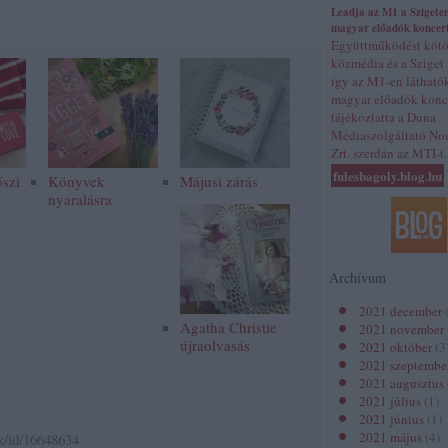
Leadja az M1 a Szigeten
magyar előadók koncert
Együttműködést kötö
közmédia és a Sziget 
így az M1-en látható
magyar előadók konce
tájékoztatta a Duna
Médiaszolgáltató Non
Zrt. szerdán az MTI-t.
fulesbagoly.blog.hu
őszi
Könyvek
Májusi zárás
nyaralásra
Archívum
2021 december
Agatha Christie
2021 november
újraolvasás
2021 október
(
3
2021 szeptembe
2021 augusztus
2021 július
(
1
)
2021 június
(
1
)
2021 május
(
4
)
ck/id/16648634