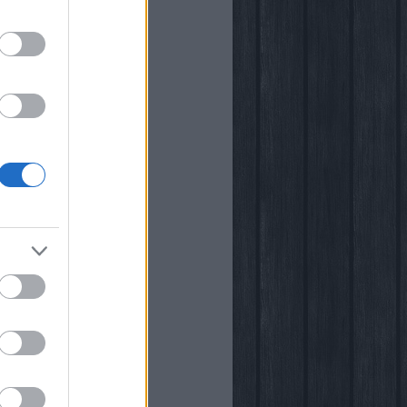
i
kstore
rópia
k
őben