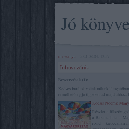
Jó könyv
meseanyu
2021.08.04. 13:57
Júliusi zárás
Beszerzések (1):
Kedves barátok voltak nálunk látogatóban
remélhetőleg jó tippeket ad majd ahhoz,
Kocsis Noémi: Magy
Részlet a fülszövegbő
a Bakancslista – Mag
rövid kiruccanásr
országnézésre vágy