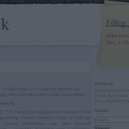
ek
Főleg
néha ros
élet, a v
Jó könyvek
, és tőlük kaptuk ezt a csodaszép albumot, ami
Főleg jó könyvek. M
 hogy milyen kirándulásokat tegyünk kishazánkban:
rosszak. Meg minden 
élet, a világmindenség
arország
Keresés
l: "777 ​lenyűgöző és izgalmas hazai utazásra csábít
yarország. Páratlan ötletekkel szolgál, ha csak egy
a, hétvégi kirándulásra vagy akár hosszabb
nánk – családdal, barátokkal vagy a párunkkal,