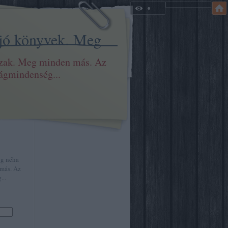
 jó könyvek. Meg
szak. Meg minden más. Az
ilágmindenség...
eg néha
más. Az
...