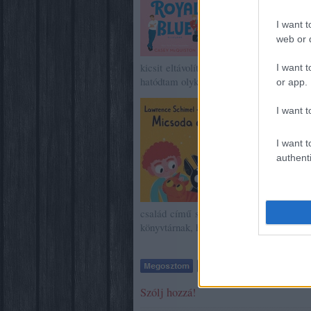
nekem egy kicsit sok v
I want t
elismerem, hogy enne
esetleg felvilágosító c
web or d
néha követhetetlenek 
kicsit eltávolított a szövegtől. De össz
I want t
hatódtam olykor, úgyhogy ajánlom.
or app.
Belefért még jó
I want t
elolvastam 
családot
.Tényl
cuki, színes r
I want t
Rövid szöveg, s
authenti
annyiban külö
anyuka, a mási
vannak! :-) Ak
család című sorozat megtekintését, hogy 
könyvtárnak, hogy beszerezte.
Szólj hozzá!