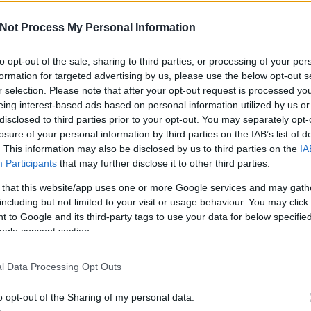
lyok lakóinak láblógató életmódjának számomra
nagyon szépen
 hangulatát hozták, persze megspékelve egy-egy
köszönöm. :-)
Not Process My Personal Information
amajkával. Sokszor hangosan nevettem, annyi jó poén
(
2015.12.30. 12
iba, de valahogy Blandings nekem az igazi.
Gyerekkönyvek
to opt-out of the sale, sharing to third parties, or processing of your per
röviden 5.
 rendbe az életed!
című könyvét sem terveztem
formation for targeted advertising by us, please use the below opt-out s
, de egyik barátnőm olyan kedvesen ajánlotta és
r selection. Please note that after your opt-out request is processed y
t is beillesztettem a júliusi olvasmánylistámba.
sorstársak
eing interest-based ads based on personal information utilized by us or
lyan sok újdonságot, de persze én eléggé benne
Amadea blogja
an, és nincs is káosz sem a lakásomban, sem az
disclosed to third parties prior to your opt-out. You may separately opt-
Amilgade
ért csak egy hangyányit vontam le, mert egyébként
losure of your personal information by third parties on the IAB’s list of
Andiamo
 szép kötet, és kedvelhető a szerző stílusa is.
. This information may also be disclosed by us to third parties on the
IA
Ani a könyvek 
 hogy elolvastam.
Participants
that may further disclose it to other third parties.
Annamarie
AnniPanni
m a
várólista-csökkentés
keretében is. A
Lélekdoki
 that this website/app uses one or more Google services and may gath
Betűvető
 tudom, miért nem olvastam én még Marie-Aude
including but not limited to your visit or usage behaviour. You may click 
Bridge olvas
n a stílusa, a világlátása. Egy csomó kényes témát
Byblos
 to Google and its third-party tags to use your data for below specifi
 veheti is elő a darálót), de olyan szívvel, olyan
Carmencita
ogle consent section.
en lekerekítve a történeteket, hogy az ember lelke
Christine
 még tovább olvasni a sorozatot, mert imádtam a
Cotta
gész hangulatát. Lehet, hogy ezért kell majd
Cs.P. könyvesbl
l Data Processing Opt Outs
Csillagpor köny
 ;-) Mindenesetre a szerző többi könyvét is sorra
Cukorfalat
. UPDATE: Közben kiderült, hogy jön a
Lélekdoki
o opt-out of the Sharing of my personal data.
Czikornyai&Pat
épző!