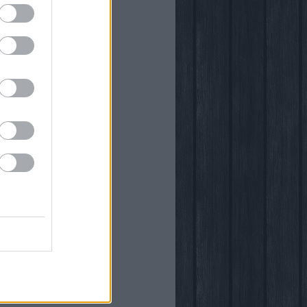
önyvtára
egy