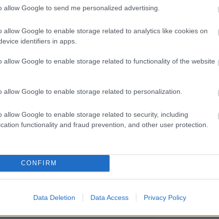
ck/id/16602168
Miestas magánk
to allow Google to send me personalized advertising.
Minden könyv 
élmény
Müzli
o allow Google to enable storage related to analytics like cookies on
talomnak minősülnek, értük a
szolgáltatás technikai
üzemeltetője semmilyen felelősséget nem
éhez. Részletek a
Felhasználási feltételekben
és az
adatvédelmi tájékoztatóban
.
n.
evice identifiers in apps.
Niki
Ninetta és a
o allow Google to enable storage related to functionality of the website
könyvmolyok
Olvasokkk
j
! ‐
Belépés Facebookkal
Olvasószoba
o allow Google to enable storage related to personalization.
Pável
Puma
Pupilla
o allow Google to enable storage related to security, including
Rita olvas
cation functionality and fraud prevention, and other user protection.
Sajtosrolo
szeee
Szilvamag
Tíci és Gedi
Vedina007
CONFIRM
Zakkant olvas
Most olvasom
Data Deletion
Data Access
Privacy Policy
Blogajánló