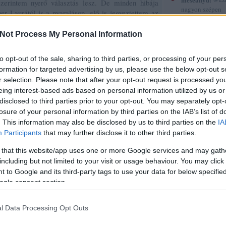
 szerintem nyerő választás lesz. De minden hibája
nagyon szépen
er Laurától is a nyaraláson, elő is jegyeztettem az
köszönöm. :-)
tét
, ha szerencsém van, vissza is hozzák még addig
(
2015.12.30. 12
Not Process My Personal Information
Gyerekkönyvek
röviden 5.
 idén a
Nő az ablakban
és az
Evelyn Hardcastle 7
aját példány, A. J. Finn könyvét ajándékba kaptam,
to opt-out of the sale, sharing to third parties, or processing of your per
sorstársak
ek tűnik, hogy muszáj volt megvennem. Ha pedig ez
formation for targeted advertising by us, please use the below opt-out s
nyvtárból
Agatha Raisin
egyik újabb kalandja vagy
r selection. Please note that after your opt-out request is processed y
Amadea blogja
eing interest-based ads based on personal information utilized by us or
Amilgade
disclosed to third parties prior to your opt-out. You may separately opt-
Andiamo
yvek
. Aki figyeli az olvasmányaimat, az tudja, hogy
Ani a könyvek 
losure of your personal information by third parties on the IAB’s list of
yhogy remélem, idén is sikerül kifogni valami nem
Annamarie
. This information may also be disclosed by us to third parties on the
IA
ajdonú könyv várja az éjjeli szekrényen a sorsát, a
AnniPanni
Participants
that may further disclose it to other third parties.
zerelmi varázslás kezdőknek
című opuszt néztem ki.
Betűvető
Bridge olvas
onyt
, amit legelőször jelöltem ki nyaralós könyvnek,
 that this website/app uses one or more Google services and may gath
Byblos
óriába se betuszkolni. Ez a regény a szerzője és a
including but not limited to your visit or usage behaviour. You may click 
Carmencita
emélem, beváltja majd a hozzá fűzött reményeket.
 to Google and its third-party tags to use your data for below specifi
Christine
ogle consent section.
Cotta
Cs.P. könyvesbl
Tetszik
0
Csillagpor köny
l Data Processing Opt Outs
Cukorfalat
Czikornyai&Pat