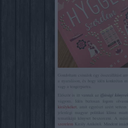
Gondoltam csinálok egy összeállítást arr
a nyaraláson, és hogy idén konkrétan 
vagy a tengerpartra.
Először is itt vannak az
ifjúsági könyve
vágyom. Idén biztosan fogom olvas
királykéket
, amit egyrészt azért vettem
jelenlegi magyar politikai klíma mi
tematikájú könyvet beszerezni. A más
szerelem
Király Anikótól. Mindent imádt