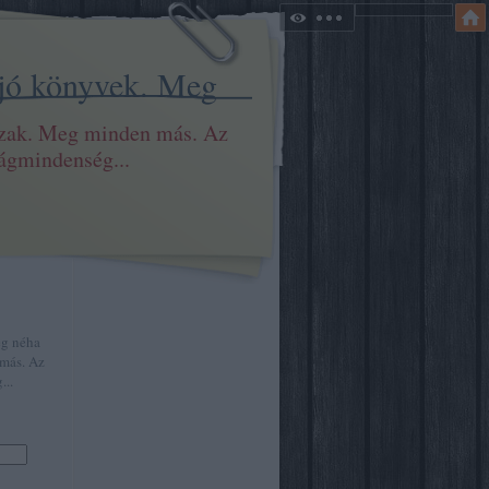
 jó könyvek. Meg
szak. Meg minden más. Az
ilágmindenség...
eg néha
más. Az
...