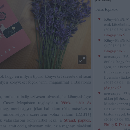
Friss topikok
KönyvParfé:
Me
csak köszönöm...
(
2018.03.29. 02
Blogajánló 5.
KönyvParfé:
Kö
:)
(
2018.01.30. 
Blogajánló 3.
meseanyu:
@And
örülök, hogy írtál
Igen, én a kimo
típus vagyok, p
ól, hogy én milyen típusú könyveket szeretek olvasni
ilyesmin vitatko
milyen könyveket fogok vinni magammal a Balatonra
(
2017.08.01. 10
jóságok 98.
meseanyu:
@Gyi
k
, amiket mindig szívesen olvasok, ha könnyedségre
akkor jól éreztem
ni Casey Mcquiston regényét a
Vörös, fehér és
Mindenképpen 
 meg, mert nagyon jókat hallottam róla, másrészt a
PKD az én utcám
att mindenképpen szerettem volna valami LMBTQ
biztos vagyok be
(
2016.03.06. 08
ik választásom könyvtárból lesz, a
Strand, papucs,
Philip K. Dick, a
am, amit eddig olvastam tőle, ez a regénye ráadásul
meseanyu:
@Lu