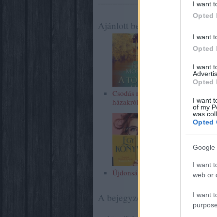
I want t
Opted 
Ajánlott bejegyzések:
I want t
Opted 
I want 
Advertis
Opted 
Csodás régi
Júniusi zárás
I want t
házakról
of my P
was col
Opted 
Google 
I want t
Újdonságokról
web or d
I want t
A bejegyzés trackback címe:
purpose