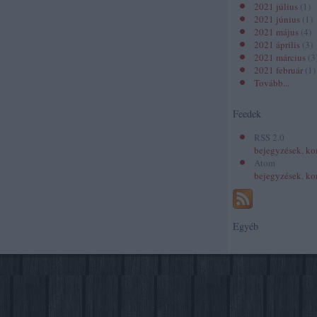
2021 július
(
1
)
2021 június
(
1
)
2021 május
(
4
)
2021 április
(
3
)
2021 március
(
3
2021 február
(
1
)
Tovább
...
Feedek
RSS 2.0
bejegyzések
,
ko
Atom
bejegyzések
,
ko
Egyéb