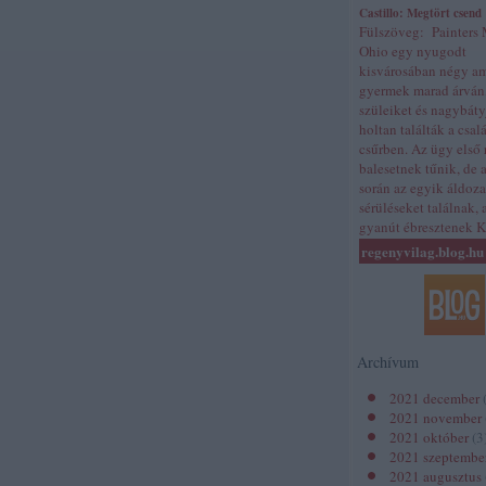
Castillo: Megtört csend
Fülszöveg: Painters 
Ohio egy nyugodt
kisvárosában négy a
gyermek marad árván
szüleiket és nagybát
holtan találták a csal
csűrben. Az ügy első 
balesetnek tűnik, de 
során az egyik áldoz
sérüléseket találnak,
gyanút ébresztenek 
regenyvilag.blog.hu
Archívum
2021 december
2021 november
2021 október
(
3
2021 szeptembe
2021 augusztus