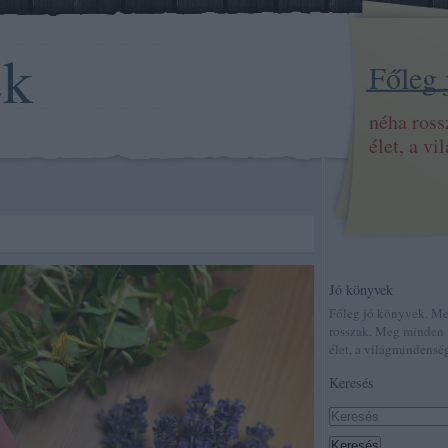
ek
Főleg
néha ros
élet, a v
Jó könyvek
Főleg jó könyvek. M
rosszak. Meg minden 
élet, a világmindenség
Keresés