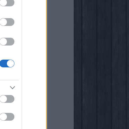
i
kstore
rópia
k
őben