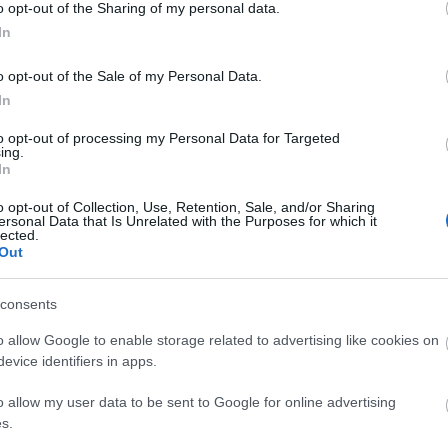
Diamant
o opt-out of the Sharing of my personal data.
Doreszmoresz
In
Erika
F-Andi élménye
o opt-out of the Sale of my Personal Data.
Fantasy Girl
Fukszia
In
havas
Hiranneth
to opt-out of processing my Personal Data for Targeted
Hóvirág
ing.
Ildy
In
Juharfa
Májusi zárás
Agatha Christie
Katherine's Boo
o opt-out of Collection, Use, Retention, Sale, and/or Sharing
újraolvasás
ersonal Data that Is Unrelated with the Purposes for which it
Keményfedél
lected.
Könyv, egó, ent
Out
Könyvek+
Könyvespolcom
Könyvjelző
consents
Könyvkuckó
Könyvmoly
o allow Google to enable storage related to advertising like cookies on
Könyvmolyoló
evice identifiers in apps.
Könyvvizsgáló
Kultúra alvásid
o allow my user data to be sent to Google for online advertising
Lobo
Makranczos
s.
Mekegő