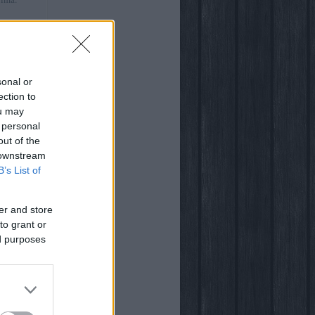
:41
)
ről
sonal or
ection to
ou may
 personal
out of the
világában
 downstream
B’s List of
er and store
to grant or
ed purposes
ogja
vsarok
za