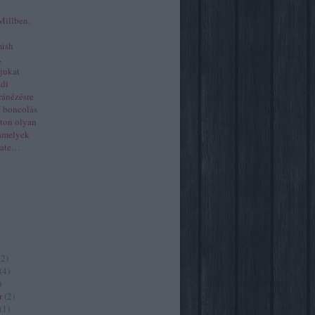
Millben,
mish
,
yjukat
ádi
ránézésre
a boncolás
aton olyan
 amelyek
Kate…
(
2
)
(
4
)
)
r
(
2
)
(
1
)