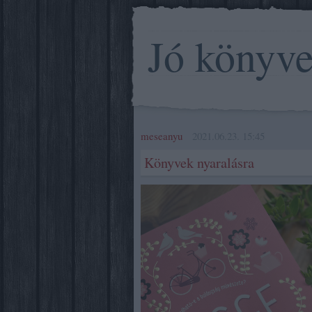
Jó könyv
meseanyu
2021.06.23. 15:45
Könyvek nyaralásra