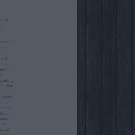
gint
 :)
:30
)
szönöm!
11:00
)
i (F):
. :-)
zdulós
ont
ztunk ...
:59
)
Heti
ngizik:
. :-)
jön még
ba, és
nne,...
:11
)
z első
lma: