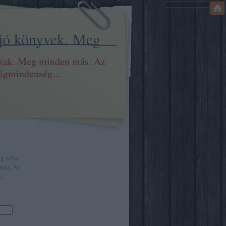
 jó könyvek. Meg
szak. Meg minden más. Az
ilágmindenség...
eg néha
más. Az
...