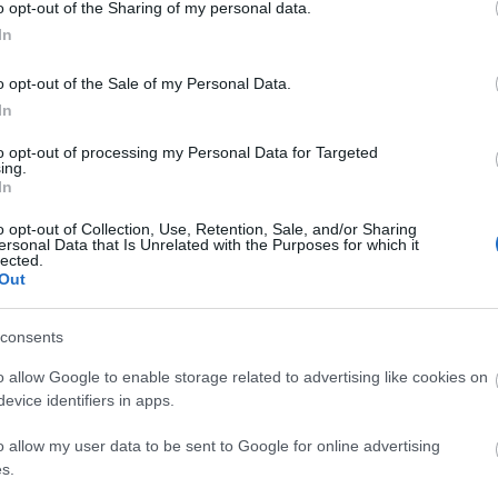
Diamant
o opt-out of the Sharing of my personal data.
Doreszmoresz
In
Erika
F-Andi élménye
o opt-out of the Sale of my Personal Data.
Fantasy Girl
Fukszia
In
havas
Hiranneth
to opt-out of processing my Personal Data for Targeted
Hóvirág
ing.
In
Ildy
Juharfa
Katherine's Boo
o opt-out of Collection, Use, Retention, Sale, and/or Sharing
ersonal Data that Is Unrelated with the Purposes for which it
Keményfedél
lected.
Könyv, egó, ent
Out
Könyvek+
Könyvespolcom
Könyvjelző
consents
Könyvkuckó
Könyvmoly
o allow Google to enable storage related to advertising like cookies on
Könyvmolyoló
evice identifiers in apps.
Könyvvizsgáló
Kultúra alvásid
o allow my user data to be sent to Google for online advertising
Lobo
Makranczos
s.
Mekegő