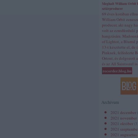
Meghalt William Orbit b
sztárproducer
69 éves korában elhu
William Orbit zenesz
producer, aki nagy ha
volt az ezredforduló 
hangzására. Madonná
of Lightot, a Blurral 
13-t készítette el, de í
Pinknek, felfedezte B
Ortont, és dolgozott 
és az All Saintsszel is
recorder.blog.hu
Archívum
2021 december
2021 november
2021 október
(
3
2021 szeptembe
2021 augusztus