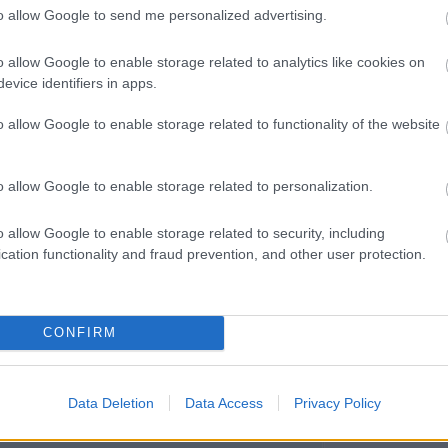
Miestas magánk
to allow Google to send me personalized advertising.
Minden könyv 
élmény
o allow Google to enable storage related to analytics like cookies on
Müzli
n.
evice identifiers in apps.
Niki
Ninetta és a
o allow Google to enable storage related to functionality of the website
könyvmolyok
Olvasokkk
Olvasószoba
o allow Google to enable storage related to personalization.
Pável
Puma
Pupilla
o allow Google to enable storage related to security, including
Rita olvas
cation functionality and fraud prevention, and other user protection.
Sajtosrolo
szeee
Szilvamag
Tíci és Gedi
Vedina007
CONFIRM
Zakkant olvas
Most olvasom
Data Deletion
Data Access
Privacy Policy
Blogajánló