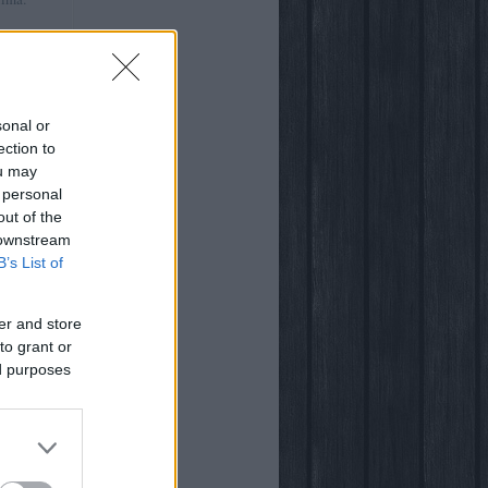
:41
)
ről
sonal or
ection to
ou may
 personal
out of the
 downstream
világában
B’s List of
er and store
to grant or
ed purposes
ogja
vsarok
za