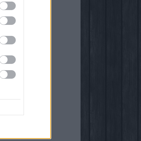
önyvtára
egy