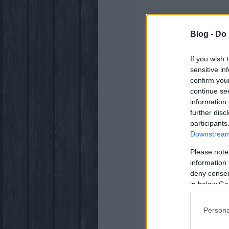
Blog -
Do 
If you wish 
sensitive in
confirm you
continue se
information 
further disc
participants
Downstream 
Please note
information 
deny consent
in below Go
Persona