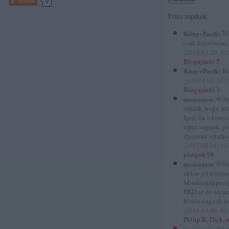
Tetszik
0
Friss topikok
KönyvParfé:
Me
csak köszönöm...
(
2018.03.29. 02
Blogajánló 5.
KönyvParfé:
Kö
:)
(
2018.01.30. 
Blogajánló 3.
meseanyu:
@And
örülök, hogy írtál
Igen, én a kimo
típus vagyok, p
ilyesmin vitatko
(
2017.08.01. 10
jóságok 98.
meseanyu:
@Gyi
akkor jól éreztem
Mindenképpen 
PKD az én utcám
biztos vagyok be
(
2016.03.06. 08
Philip K. Dick, a
meseanyu:
@Lu