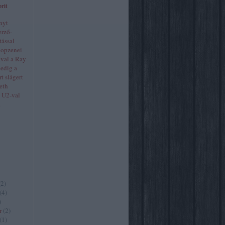
rit
nyt
erző-
tással
popzenei
val a Ray
pedig a
rt slágert
eth
a U2-val
.
(
2
)
(
4
)
)
r
(
2
)
(
1
)