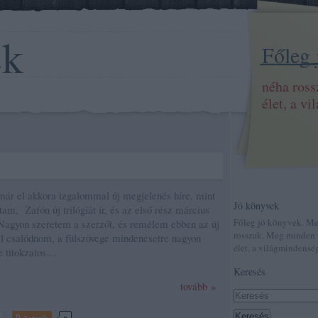
ek
Főleg
néha ros
élet, a v
már el akkora izgalommal új megjelenés híre, mint
Jó könyvek
am, Zafón új trilógiát ír, és az első rész március
Főleg jó könyvek. M
Nagyon szeretem a szerzőt, és remélem ebben az új
rosszak. Meg minden 
l csalódnom, a fülszövege mindenesetre nagyon
élet, a világmindenség
e titokzatos…
Keresés
tovább »