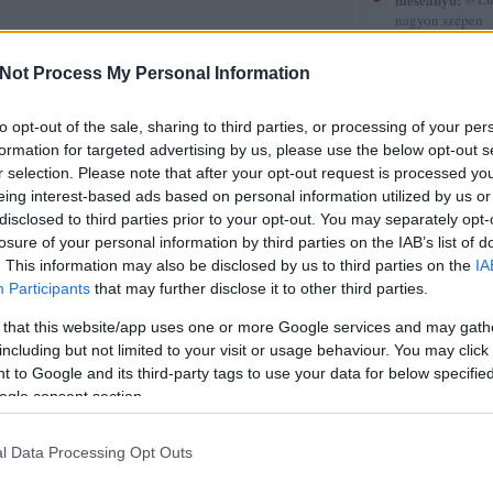
nagyon szépen
köszönöm. :-)
(
2015.12.30. 12
Not Process My Personal Information
Gyerekkönyvek
röviden 5.
to opt-out of the sale, sharing to third parties, or processing of your per
sorstársak
formation for targeted advertising by us, please use the below opt-out s
r selection. Please note that after your opt-out request is processed y
Amadea blogja
eing interest-based ads based on personal information utilized by us or
Amilgade
disclosed to third parties prior to your opt-out. You may separately opt-
Andiamo
losure of your personal information by third parties on the IAB’s list of
Ani a könyvek 
Annamarie
. This information may also be disclosed by us to third parties on the
IA
AnniPanni
Participants
that may further disclose it to other third parties.
Betűvető
Bridge olvas
 that this website/app uses one or more Google services and may gath
Byblos
including but not limited to your visit or usage behaviour. You may click 
Carmencita
 to Google and its third-party tags to use your data for below specifi
Christine
ogle consent section.
Cotta
Cs.P. könyvesbl
Csillagpor köny
l Data Processing Opt Outs
Cukorfalat
Czikornyai&Pat