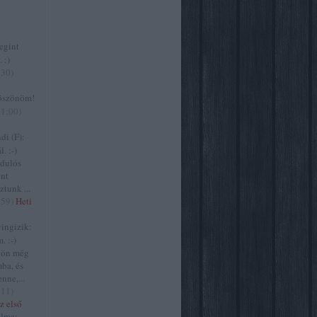
gint
 :)
:30
)
szönöm!
11:00
)
i (F):
. :-)
zdulós
ont
ztunk ...
:59
)
Heti
ngizik:
. :-)
jön még
ba, és
nne,...
:11
)
z első
lma: