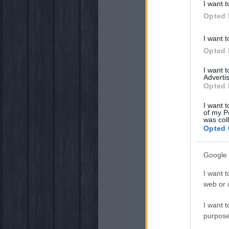
I want t
Opted 
I want t
Opted 
I want 
Advertis
Opted 
I want t
of my P
was col
Opted 
Google 
I want t
web or d
I want t
purpose