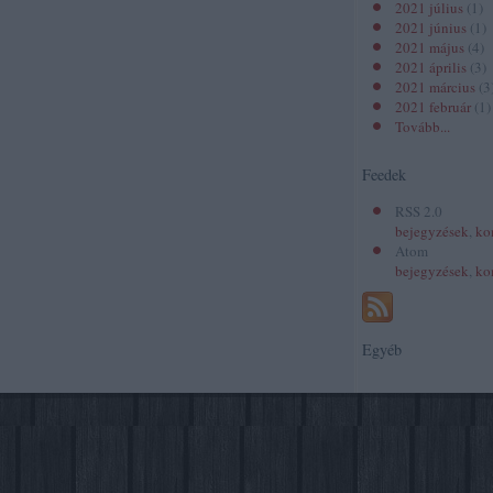
2021 július
(
1
)
2021 június
(
1
)
2021 május
(
4
)
2021 április
(
3
)
2021 március
(
3
2021 február
(
1
)
Tovább
...
Feedek
RSS 2.0
bejegyzések
,
ko
Atom
bejegyzések
,
ko
Egyéb