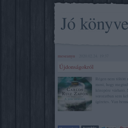
Jó könyv
meseanyu
2020.02.24. 19:37
Újdonságokról
Régen nem töltött 
most, hogy megtudt
közepére várható. 
sorozatban sem kel
ígéretes. Van benn