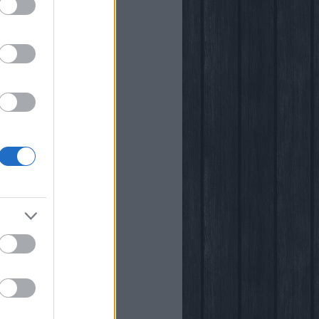
i
kstore
rópia
k
őben