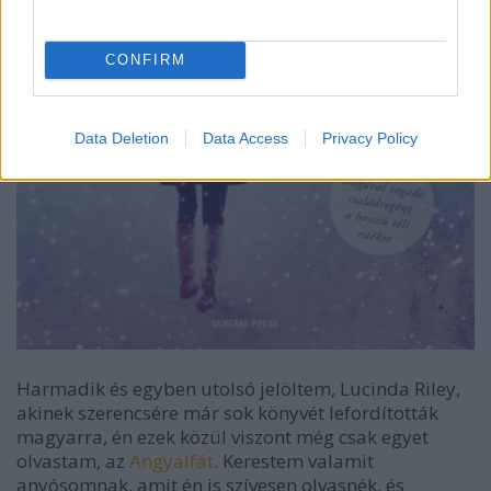
CONFIRM
Data Deletion
Data Access
Privacy Policy
Harmadik és egyben utolsó jelöltem, Lucinda Riley,
akinek szerencsére már sok könyvét lefordították
magyarra, én ezek közül viszont még csak egyet
olvastam, az
Angyalfát
. Kerestem valamit
anyósomnak, amit én is szívesen olvasnék, és