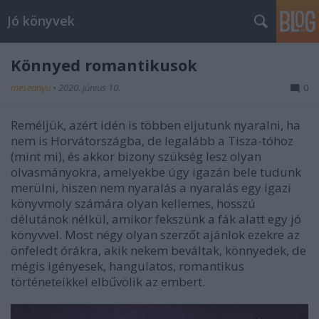
Jó könyvek
Könnyed romantikusok
meseanyu
•
2020. június 10.
0
Reméljük, azért idén is többen eljutunk nyaralni, ha
nem is Horvátországba, de legalább a Tisza-tóhoz
(mint mi), és akkor bizony szükség lesz olyan
olvasmányokra, amelyekbe úgy igazán bele tudunk
merülni, hiszen nem nyaralás a nyaralás egy igazi
könyvmoly számára olyan kellemes, hosszú
délutánok nélkül, amikor fekszünk a fák alatt egy jó
könyvvel. Most négy olyan szerzőt ajánlok ezekre az
önfeledt órákra, akik nekem beváltak, könnyedek, de
mégis igényesek, hangulatos, romantikus
történeteikkel elbűvölik az embert.