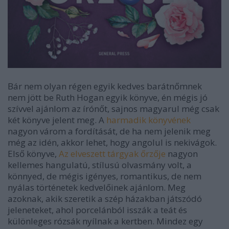
Bár nem olyan régen egyik kedves barátnőmnek
nem jött be Ruth Hogan egyik könyve, én mégis jó
szívvel ajánlom az írónőt, sajnos magyarul még csak
két könyve jelent meg. A
harmadik könyvének
nagyon várom a fordítását, de ha nem jelenik meg
még az idén, akkor lehet, hogy angolul is nekivágok.
Első könyve,
Az elveszett tárgyak őrzője
nagyon
kellemes hangulatú, stílusú olvasmány volt, a
könnyed, de mégis igényes, romantikus, de nem
nyálas történetek kedvelőinek ajánlom. Meg
azoknak, akik szeretik a szép házakban játszódó
jeleneteket, ahol porcelánból isszák a teát és
különleges rózsák nyílnak a kertben. Mindez egy