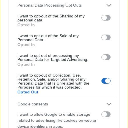
Please note that this website/app uses one or more Google
Personal Data Processing Opt Outs
services and may gather and store information including but
not limited to your visit or usage behaviour. You may click to
I want to opt-out of the Sharing of my
personal data.
grant or deny consent to Google and its third-party tags to
Opted In
Veronica Henry esetében is eléggé el vannak
use your data for below specified purposes in below Google
consent section.
maradva a fordításokkal, de tőle már négy regény
I want to opt-out of the Sale of my
Personal Data.
jelent meg magyarul, ebből én kettőt olvastam.
Opted In
Először az
Álmaink otthona
címűt, amely nagyon
korrekt regény a maga nemében. A történetben nincs
I want to opt-out of processing my
semmi extra vagy olyan igazán nagy újdonság, csak
Personal Data for Targeted Advertising.
Opted In
a megszokott játszmák, konfliktusok, de a nagyon
kedves környezet, a szeretnivaló szereplők teszik
I want to opt-out of Collection, Use,
igazán megkapóvá. A stílus is pont megfelelő, se
Retention, Sale, and/or Sharing of my
Personal Data that Is Unrelated with the
nem gagyi, se nem túldíszített, kellemesen
Purposes for which it was collected.
olvasmányos. Kitűnő könyv a nyaralásra, amikor az
Opted Out
ember könnyed, de azért minőségi szórakozásra
vágyik. A
Könyvesbolti szerelmekkel
folytattam,
Google consents
amely már-már cukormázas, de mégis tökéletes volt.
I want to allow Google to enable storage
A szerző itt is csodás hangulatokat, remek
related to advertising like cookies on web or
szereplőket teremtett, a sztori pedig nagyon
device identifiers in apps.