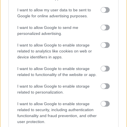
szerethető. Több szálon fut a cselekmény, a kisváros
lakóit a kedves kis könyvesbolt köti össze, úgyhogy
I want to allow my user data to be sent to
ez is egy igazi könyvmolyoknak való olvasmány. A
Google for online advertising purposes.
könyvek mellett pedig ott vannak az ételek, a házak,
a kertek, a szerelmi bonyodalmak, csupa olyan
I want to allow Google to send me
dolog, amiről szívesen olvasok, Henry pedig roppant
personalized advertising.
elegánsan és olvasmányosan ír róluk.
I want to allow Google to enable storage
related to analytics like cookies on web or
device identifiers in apps.
I want to allow Google to enable storage
related to functionality of the website or app.
I want to allow Google to enable storage
related to personalization.
I want to allow Google to enable storage
related to security, including authentication
functionality and fraud prevention, and other
user protection.