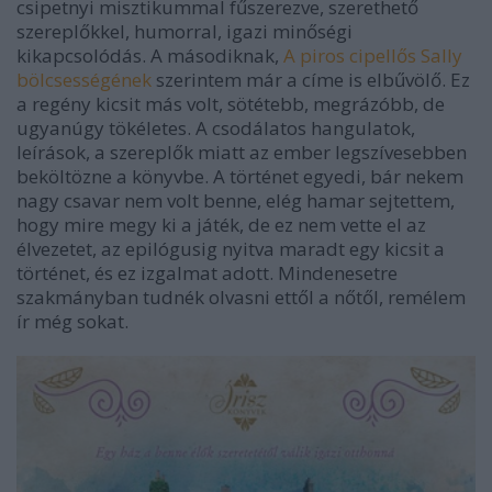
csipetnyi misztikummal fűszerezve, szerethető
szereplőkkel, humorral, igazi minőségi
kikapcsolódás. A másodiknak,
A piros cipellős Sally
bölcsességének
szerintem már a címe is elbűvölő. Ez
a regény kicsit más volt, sötétebb, megrázóbb, de
ugyanúgy tökéletes. A csodálatos hangulatok,
leírások, a szereplők miatt az ember legszívesebben
beköltözne a könyvbe. A történet egyedi, bár nekem
nagy csavar nem volt benne, elég hamar sejtettem,
hogy mire megy ki a játék, de ez nem vette el az
élvezetet, az epilógusig nyitva maradt egy kicsit a
történet, és ez izgalmat adott. Mindenesetre
szakmányban tudnék olvasni ettől a nőtől, remélem
ír még sokat.