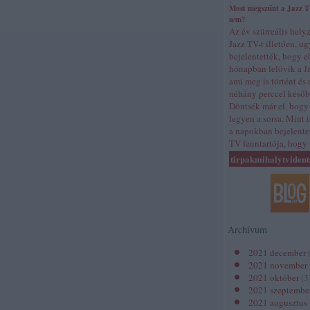
Most megszűnt a Jazz 
sem?
Az év szürreális hely
Jazz TV-t illetően, u
bejelentették, hogy e
hónapban lelövik a Ja
ami meg is történt és
néhány perccel későb
Döntsék már el, hogy
legyen a sorsa. Mint 
a napokban bejelentet
TV fenntartója, hog
tirpakmihalytvident
Archívum
2021 december
2021 november
2021 október
(
3
2021 szeptembe
2021 augusztus