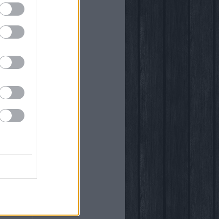
önyvtára
egy