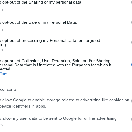
Diamant
o opt-out of the Sharing of my personal data.
Doreszmoresz
In
Erika
F-Andi élménye
o opt-out of the Sale of my Personal Data.
Fantasy Girl
Fukszia
In
havas
Februári zárás
Hiranneth
to opt-out of processing my Personal Data for Targeted
Hóvirág
ing.
In
Ildy
Juharfa
Katherine's Boo
o opt-out of Collection, Use, Retention, Sale, and/or Sharing
ck/id/15655156
ersonal Data that Is Unrelated with the Purposes for which it
Keményfedél
lected.
Könyv, egó, ent
Out
Könyvek+
Könyvespolcom
talomnak minősülnek, értük a
szolgáltatás technikai
üzemeltetője semmilyen felelősséget nem
éhez. Részletek a
Felhasználási feltételekben
és az
adatvédelmi tájékoztatóban
.
Könyvjelző
consents
Könyvkuckó
Könyvmoly
o allow Google to enable storage related to advertising like cookies on
Könyvmolyoló
evice identifiers in apps.
Könyvvizsgáló
j
! ‐
Belépés Facebookkal
Kultúra alvásid
o allow my user data to be sent to Google for online advertising
Lobo
Makranczos
s.
Mekegő