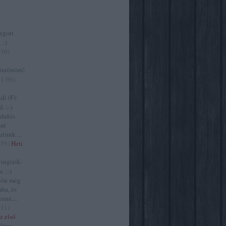
gint
 :)
:30
)
szönöm!
11:00
)
i (F):
. :-)
zdulós
ont
ztunk ...
:59
)
Heti
ngizik:
. :-)
jön még
ba, és
nne,...
:11
)
z első
lma: