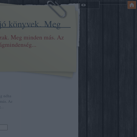
 jó könyvek. Meg
szak. Meg minden más. Az
ilágmindenség...
eg néha
más. Az
...