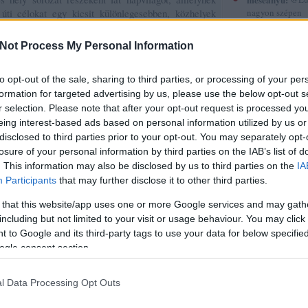
úti célokat egy kicsit különlegesebben, közhelyek
nagyon szépen
köszönöm. :-)
 Provence-ban már jártam, de szeretnék még
(
2015.12.30. 12
yitott vagyok a rejtett kincsekre, meglepetésekre,
Not Process My Personal Information
Gyerekkönyvek
vnek a segítségével bukkanhatunk.
röviden 5.
to opt-out of the sale, sharing to third parties, or processing of your per
sorstársak
formation for targeted advertising by us, please use the below opt-out s
r selection. Please note that after your opt-out request is processed y
Tetszik
0
Amadea blogja
eing interest-based ads based on personal information utilized by us or
Amilgade
disclosed to third parties prior to your opt-out. You may separately opt-
Andiamo
losure of your personal information by third parties on the IAB’s list of
Ani a könyvek 
Annamarie
. This information may also be disclosed by us to third parties on the
IA
AnniPanni
Participants
that may further disclose it to other third parties.
Betűvető
Bridge olvas
 that this website/app uses one or more Google services and may gath
Byblos
including but not limited to your visit or usage behaviour. You may click 
Carmencita
 to Google and its third-party tags to use your data for below specifi
Christine
ogle consent section.
Cotta
Cs.P. könyvesbl
Csillagpor köny
Újdonságokról
Szeptemberi
l Data Processing Opt Outs
Cukorfalat
z
zárás
Czikornyai&Pat