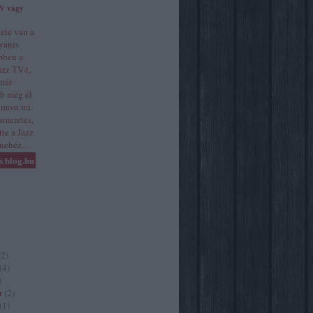
TV vagy
zete van a
gyanis
bben a
zz TV-t,
 már
b még él.
 most mi
ismeretes,
te a Jazz
y nehéz…
s.blog.hu
(
2
)
(
4
)
)
r
(
2
)
(
1
)