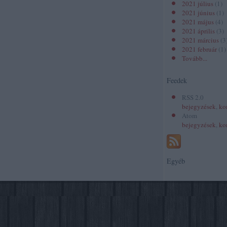
2021 július
(
1
)
2021 június
(
1
)
2021 május
(
4
)
2021 április
(
3
)
2021 március
(
3
2021 február
(
1
)
Tovább
...
Feedek
RSS 2.0
bejegyzések
,
ko
Atom
bejegyzések
,
ko
Egyéb