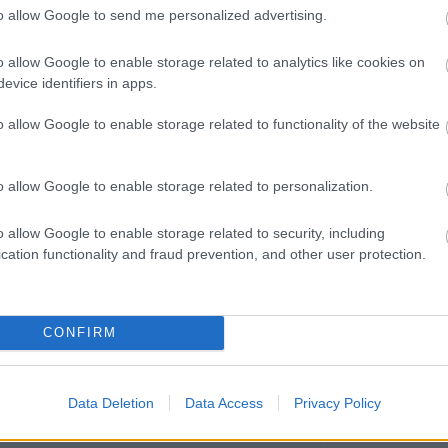
Miestas magánk
to allow Google to send me personalized advertising.
Minden könyv 
élmény
o allow Google to enable storage related to analytics like cookies on
Müzli
n.
evice identifiers in apps.
Niki
Ninetta és a
o allow Google to enable storage related to functionality of the website
könyvmolyok
Olvasokkk
Olvasószoba
o allow Google to enable storage related to personalization.
Pável
Puma
Pupilla
o allow Google to enable storage related to security, including
Rita olvas
cation functionality and fraud prevention, and other user protection.
Sajtosrolo
szeee
Szilvamag
Tíci és Gedi
Vedina007
CONFIRM
Zakkant olvas
Most olvasom
Data Deletion
Data Access
Privacy Policy
Blogajánló