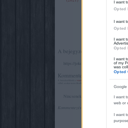
I want t
Opted 
I want t
Opted 
I want 
Advertis
Opted 
A bejegyzés trackback címe:
I want t
https://jokonyvek.blog.hu/api/trackba
of my P
was col
Opted 
Kommentek:
A hozzászólások a
vonatkozó jogszabályok
értelmében felhasználói tar
vállal, azokat nem ellenőrzi. Kifogás esetén forduljon a blog szerkesztőj
Google 
Nincsenek hozzászólások.
I want t
web or d
Kommentezéshez
lépj be
, vagy
regisztrál
I want t
purpose