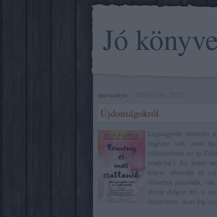
Jó könyv
meseanyu
2020.05.06. 20:52
Újdonságokról
Legnagyobb örömöm mo
regénye volt, amit h
választottam az új Zafó
rendelni.) Az írónő n
kötete abszolút öt c
táborban játszódik, va
témát dolgoz fel, a sz
összevetve, nem fog csa