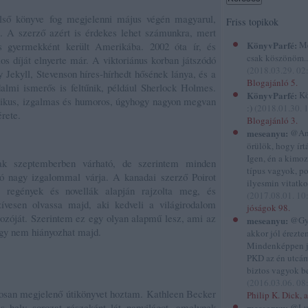
lső könyve fog megjelenni május végén magyarul,
Friss topikok
e. A szerző azért is érdekes lehet számunkra, mert
KönyvParfé:
Me
és gyermekként került Amerikába. 2002 óta ír, és
csak köszönöm...
s díját elnyerte már. A viktoriánus korban játszódó
(
2018.03.29. 02
 Jekyll, Stevenson híres-hírhedt hősének lánya, és a
Blogajánló 5.
dalmi ismerős is feltűnik, például Sherlock Holmes.
KönyvParfé:
Kö
sztikus, izgalmas és humoros, úgyhogy nagyon megvan
:)
(
2018.01.30. 
rete.
Blogajánló 3.
meseanyu:
@And
örülök, hogy írtál
Igen, én a kimo
ak szeptemberben várható, de szerintem minden
típus vagyok, p
gó nagy izgalommal várja. A kanadai szerző Poirot
ilyesmin vitatko
ó regények és novellák alapján rajzolta meg, és
(
2017.08.01. 10
ívesen olvassa majd, aki kedveli a világirodalom
jóságok 98.
ozóját. Szerintem ez egy olyan alapmű lesz, ami az
meseanyu:
@Gyi
ogy nem hiányozhat majd.
akkor jól éreztem
Mindenképpen 
PKD az én utcám
biztos vagyok be
(
2016.03.06. 08
osan megjelenő útikönyvet hoztam. Kathleen Becker
Philip K. Dick, a
s hely sorozat részeként lát napvilágot, amelynek
meseanyu:
@Lu