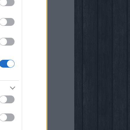
i
kstore
rópia
k
őben