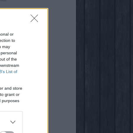
:41
)
ről
sonal or
ection to
ou may
 personal
out of the
 downstream
világában
B’s List of
er and store
to grant or
ed purposes
ogja
vsarok
za