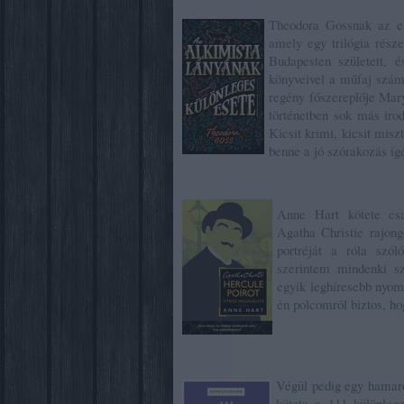
Theodora Gossnak az e
amely egy trilógia rész
Budapesten született, 
könyveivel a műfaj számo
regény főszereplője Mary
történetben sok más iro
Kicsit krimi, kicsit mi
benne a jó szórakozás ígé
Anne Hart kötete cs
Agatha Christie rajon
portréját a róla szól
szerintem mindenki sz
egyik leghíresebb nyom
én polcomról biztos, h
Végül pedig egy hamar
kötete a 111 különlege