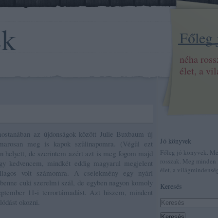
ek
Főleg
néha ros
élet, a v
stanában az újdonságok között Julie Buxbaum új
Jó könyvek
amarosan meg is kapok szülinapomra. (Végül ezt
Főleg jó könyvek. M
n helyett, de szerintem azért azt is meg fogom majd
rosszak. Meg minden 
agy kedvencem, mindkét eddig magyarul megjelent
élet, a világmindenség
sillagos volt számomra. A cselekmény egy nyári
n benne cuki szerelmi szál, de egyben nagyon komoly
Keresés
eptember 11-i terrortámadást. Azt hiszem, mindent
lódást okozni.