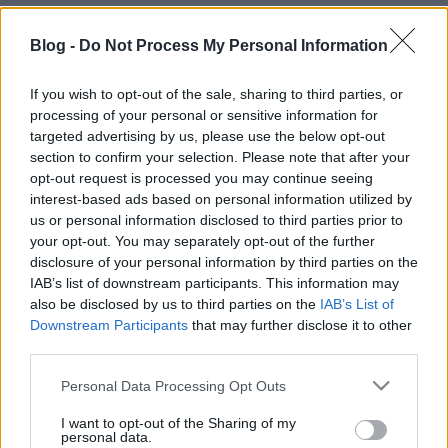
A MolyMazsolázó össszeállítása közben akadtam
erre a könyvre, és bár nem vagyok egy nagy
Blog -
Do Not Process My Personal Information
rajongója a szerzőnek (csak a Zöld diót olvastam
tőle, de az nem tetszett), valahogy elkezdett
If you wish to opt-out of the sale, sharing to third parties, or
érdekelni Julika története, és rá is kerestem a
processing of your personal or sensitive information for
könyvtárban, de láttam, hogy nincs meg nekik. Nem
targeted advertising by us, please use the below opt-out
volt szándékomban…
section to confirm your selection. Please note that after your
opt-out request is processed you may continue seeing
interest-based ads based on personal information utilized by
us or personal information disclosed to third parties prior to
your opt-out. You may separately opt-out of the further
disclosure of your personal information by third parties on the
IAB’s list of downstream participants. This information may
also be disclosed by us to third parties on the
IAB’s List of
Downstream Participants
that may further disclose it to other
third parties.
Please note that this website/app uses one or more Google
Personal Data Processing Opt Outs
services and may gather and store information including but
not limited to your visit or usage behaviour. You may click to
I want to opt-out of the Sharing of my
personal data.
grant or deny consent to Google and its third-party tags to