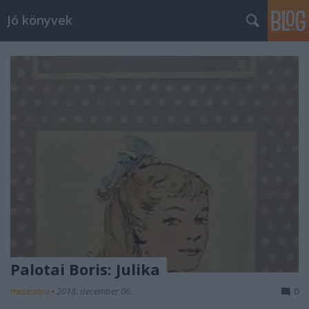
Jó könyvek
Palotai Boris: Julika
meseanyu
•
2018. december 06.
0