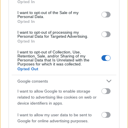
Opted In
use your data for below specified purposes in below Google
consent section.
I want to opt-out of the Sale of my
Gyerekkönyvekről röviden 11.
Personal Data.
Opted In
meseanyu
•
2018. december 04.
0
I want to opt-out of processing my
Personal Data for Targeted Advertising.
Opted In
Igaz Dórának eddig négy kötete jelent meg a Pagony
Most én olvasok! sorozatában, az első két kötetben
I want to opt-out of Collection, Use,
elsősök, a második két kötetben már másodikosok a
Retention, Sale, and/or Sharing of my
Personal Data that Is Unrelated with the
bések. Én kettőt olvastam, a másodikat és most a
Purposes for which it was collected.
harmadikat, és mondhatom, remek kis történetek, a
Opted Out
legjobbak az első olvasóknak valók közül.…
Google consents
I want to allow Google to enable storage
related to advertising like cookies on web or
device identifiers in apps.
I want to allow my user data to be sent to
Google for online advertising purposes.