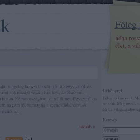
ek
Főleg
néha ros
élet, a v
jrája, rengeteg könyvet hoztam ki a könyvtárból, és
Jó könyvek
 ami sok mástól veszi el az időt, de élvezem. -
Főleg jó könyvek. M
 hozott Németországban! című filmet. Egyszerű kis
rosszak. Meg minden 
ntem nagyon jól bemutatja a menekültkérdést. A
élet, a világmindenség
gnéztük az…
Keresés
tovább »