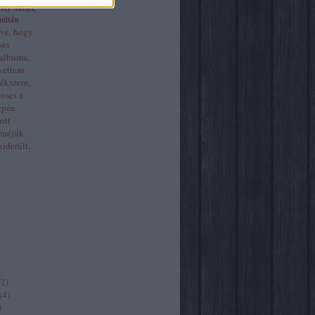
Holy Moses,
múltán
éve, hogy
ses
 albuma,
vettem
lékszem,
oses a
epén
ott
enéjük
iderült,
(
2
)
(
4
)
)