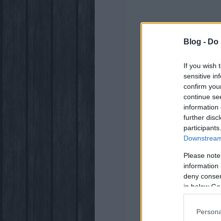
Blog -
Do 
If you wish 
sensitive in
confirm you
continue se
information 
further disc
participants
Downstream 
Please note
information 
deny consent
in below Go
Persona