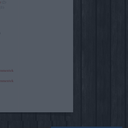
r
(
2
)
(
1
)
)
mmentek
mmentek