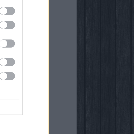
önyvtára
egy