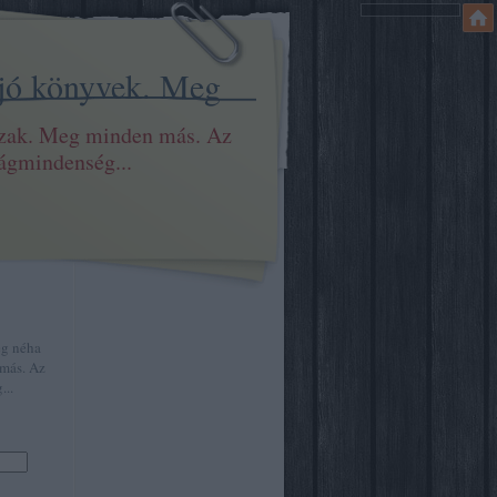
 jó könyvek. Meg
szak. Meg minden más. Az
ilágmindenség...
eg néha
más. Az
...