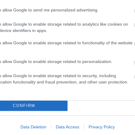
Miestas magánk
Minden könyv 
to allow Google to send me personalized advertising.
élmény
Müzli
o allow Google to enable storage related to analytics like cookies on
n.
Niki
evice identifiers in apps.
Ninetta és a
könyvmolyok
o allow Google to enable storage related to functionality of the website
Olvasokkk
Olvasószoba
Pável
o allow Google to enable storage related to personalization.
Puma
Pupilla
Rita olvas
o allow Google to enable storage related to security, including
Sajtosrolo
cation functionality and fraud prevention, and other user protection.
szeee
Szilvamag
Tíci és Gedi
Vedina007
Zakkant olvas
CONFIRM
Most olvasom
Data Deletion
Data Access
Privacy Policy
Blogajánló