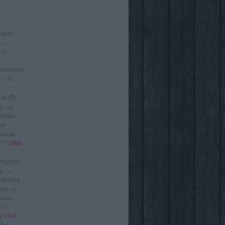
gint
 :)
:30
)
szönöm!
11:00
)
i (F):
. :-)
zdulós
ont
ztunk ...
:59
)
Heti
ngizik:
. :-)
jön még
ba, és
nne,...
:11
)
z első
lma: