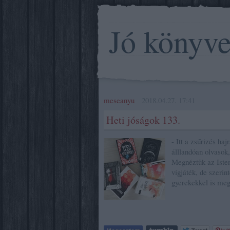
Jó könyv
meseanyu
2018.04.27. 17:41
Heti jóságok 133.
- Itt a zsűrizés ha
álllandóan olvasok,
Megnéztük az Isten
vígjáték, de szeri
gyerekekkel is me