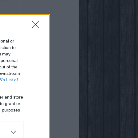
:41
)
ről
sonal or
ection to
ou may
 personal
out of the
világában
 downstream
B’s List of
er and store
to grant or
ed purposes
ogja
vsarok
za