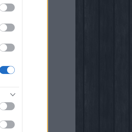
i
kstore
rópia
k
őben