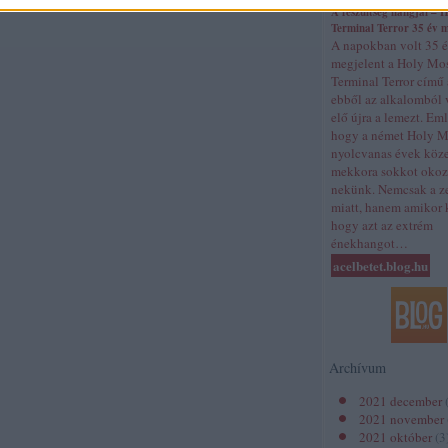
A feszültség hangjai – 
Terminal Terror 35 év 
A napokban volt 35 
megjelent a Holy Mo
Terminal Terror című
ebből az alkalomból 
elő újra a lemezt. Em
hogy a német Holy M
nyolcvanas évek köz
mekkora sokkot okoz
nekünk. Nemcsak a z
miatt, hanem amikor k
hogy azt az extrém
énekhangot…
acelbetet.blog.hu
Archívum
2021 december
2021 november
2021 október
(
3