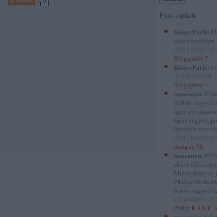
Tetszik
0
Friss topikok
KönyvParfé:
Me
csak köszönöm...
(
2018.03.29. 02
Blogajánló 5.
KönyvParfé:
Kö
:)
(
2018.01.30. 
Blogajánló 3.
meseanyu:
@And
örülök, hogy írtál
Igen, én a kimo
típus vagyok, p
ilyesmin vitatko
(
2017.08.01. 10
jóságok 98.
meseanyu:
@Gyi
akkor jól éreztem
Mindenképpen 
PKD az én utcám
biztos vagyok be
(
2016.03.06. 08
Philip K. Dick, a
meseanyu:
@Lu