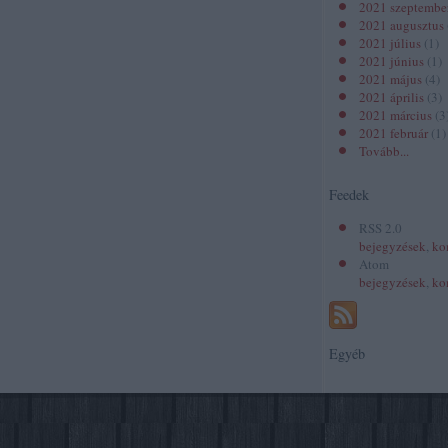
2021 szeptembe
2021 augusztus
2021 július
(
1
)
2021 június
(
1
)
2021 május
(
4
)
2021 április
(
3
)
2021 március
(
3
2021 február
(
1
)
Tovább
...
Feedek
RSS 2.0
bejegyzések
,
ko
Atom
bejegyzések
,
ko
Egyéb