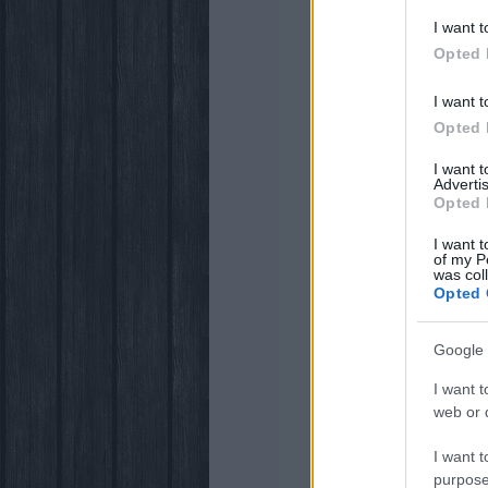
I want t
Opted 
I want t
Opted 
I want 
Advertis
Opted 
I want t
of my P
was col
Opted 
Google 
I want t
web or d
I want t
purpose