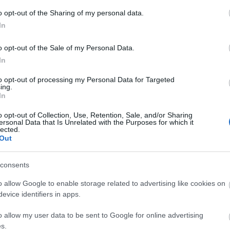
Diamant
Doreszmoresz
o opt-out of the Sharing of my personal data.
Erika
In
F-Andi élménye
Fantasy Girl
o opt-out of the Sale of my Personal Data.
Fukszia
havas
In
Hiranneth
Hóvirág
to opt-out of processing my Personal Data for Targeted
Ildy
ing.
In
Juharfa
Katherine's Boo
Keményfedél
o opt-out of Collection, Use, Retention, Sale, and/or Sharing
ersonal Data that Is Unrelated with the Purposes for which it
Könyv, egó, ent
lected.
Könyvek+
Out
Könyvespolcom
Könyvjelző
Könyvkuckó
consents
Könyvmoly
Könyvmolyoló
o allow Google to enable storage related to advertising like cookies on
Könyvvizsgáló
evice identifiers in apps.
Kultúra alvásid
Lobo
o allow my user data to be sent to Google for online advertising
Makranczos
Mekegő
s.