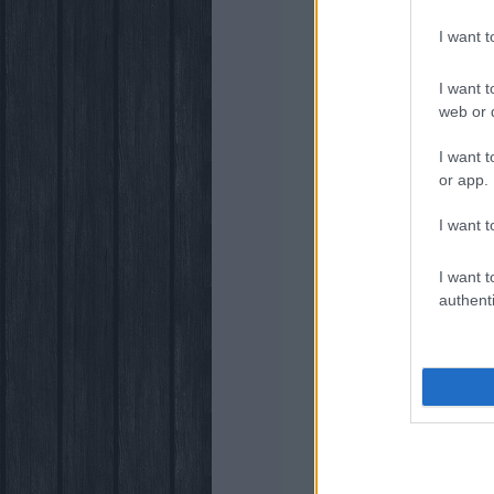
I want 
I want t
web or d
I want t
or app.
I want t
I want t
authenti