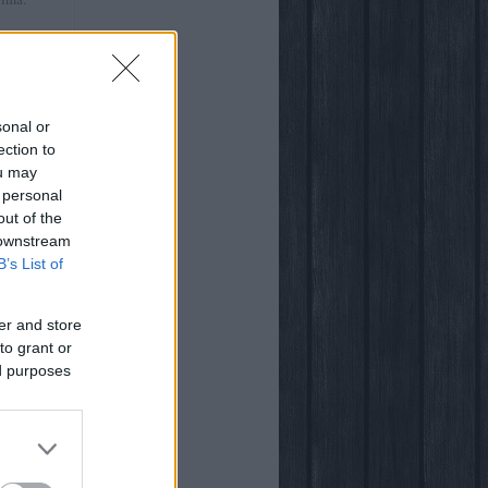
:41
)
ről
sonal or
ection to
ou may
 personal
out of the
világában
 downstream
B’s List of
er and store
to grant or
ed purposes
ogja
vsarok
za