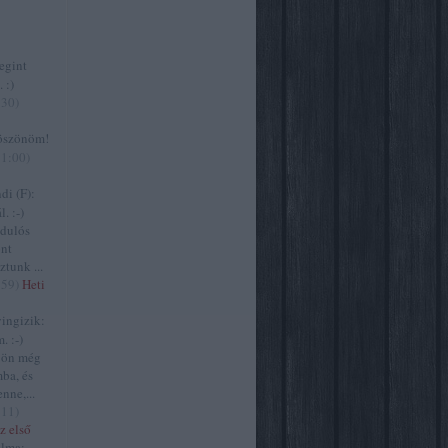
gint
 :)
:30
)
szönöm!
11:00
)
i (F):
. :-)
zdulós
ont
ztunk ...
:59
)
Heti
ngizik:
. :-)
jön még
ba, és
nne,...
:11
)
z első
lma: