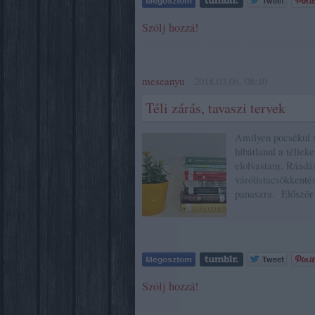
Szólj hozzá!
meseanyu
2018.03.06. 08:10
Téli zárás, tavaszi tervek
Amilyen pocsékul s
hibátlanul a téliek
elolvastam. Ráadásu
várólistacsökkenté
panaszra. Először
Szólj hozzá!