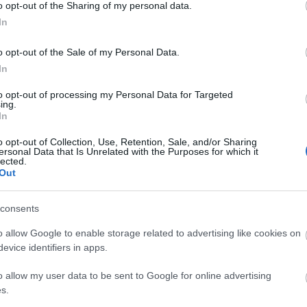
Diamant
o opt-out of the Sharing of my personal data.
Doreszmoresz
In
Erika
F-Andi élménye
o opt-out of the Sale of my Personal Data.
Fantasy Girl
Fukszia
In
havas
Hiranneth
to opt-out of processing my Personal Data for Targeted
Hóvirág
ing.
Ildy
In
Juharfa
Katherine's Boo
o opt-out of Collection, Use, Retention, Sale, and/or Sharing
ersonal Data that Is Unrelated with the Purposes for which it
Keményfedél
lected.
Könyv, egó, ent
Out
Könyvek+
Könyvespolcom
Könyvjelző
consents
Könyvkuckó
Könyvmoly
o allow Google to enable storage related to advertising like cookies on
Könyvmolyoló
evice identifiers in apps.
Könyvvizsgáló
Kultúra alvásid
o allow my user data to be sent to Google for online advertising
Lobo
Makranczos
s.
Mekegő