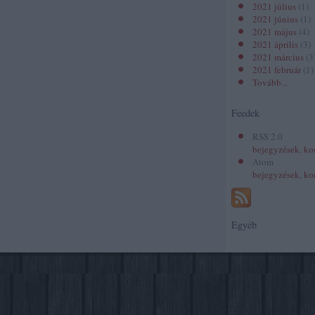
2021 július
(
1
)
2021 június
(
1
)
2021 május
(
4
)
2021 április
(
3
)
2021 március
(
3
2021 február
(
1
)
Tovább
...
Feedek
RSS 2.0
bejegyzések
,
ko
Atom
bejegyzések
,
ko
Egyéb