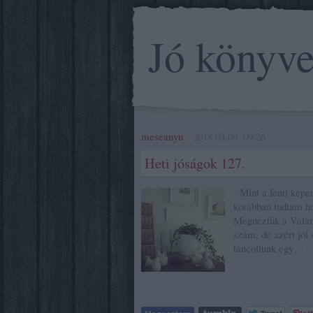
Jó könyv
meseanyu
2018.03.09. 09:26
Heti jóságok 127.
- Mint a fenti képe
korábban tudtam ha
Megnéztük a Valam
szám, de azért jól 
táncoltunk egy…