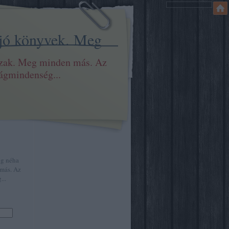
 jó könyvek. Meg
szak. Meg minden más. Az
ilágmindenség...
eg néha
más. Az
...