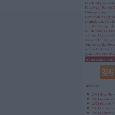
Castillo: Megtört csend
Fülszöveg: Painters 
Ohio egy nyugodt
kisvárosában négy a
gyermek marad árván
szüleiket és nagybát
holtan találták a csal
csűrben. Az ügy első 
balesetnek tűnik, de 
során az egyik áldoz
sérüléseket találnak,
gyanút ébresztenek 
regenyvilag.blog.hu
Archívum
2021 december
2021 november
2021 október
(
3
2021 szeptembe
2021 augusztus