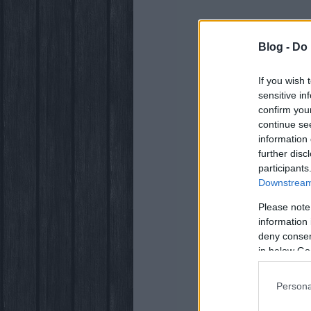
Blog -
Do 
If you wish 
sensitive in
confirm you
continue se
information 
further disc
participants
Downstream 
Please note
information 
deny consent
in below Go
Persona