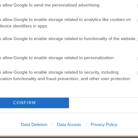
Miestas magánk
to allow Google to send me personalized advertising.
Minden könyv 
élmény
Müzli
o allow Google to enable storage related to analytics like cookies on
n.
evice identifiers in apps.
Niki
Ninetta és a
o allow Google to enable storage related to functionality of the website
könyvmolyok
Olvasokkk
Olvasószoba
o allow Google to enable storage related to personalization.
Pável
Puma
Pupilla
o allow Google to enable storage related to security, including
Rita olvas
cation functionality and fraud prevention, and other user protection.
Sajtosrolo
szeee
Szilvamag
Tíci és Gedi
Vedina007
CONFIRM
Zakkant olvas
Most olvasom
Data Deletion
Data Access
Privacy Policy
Blogajánló