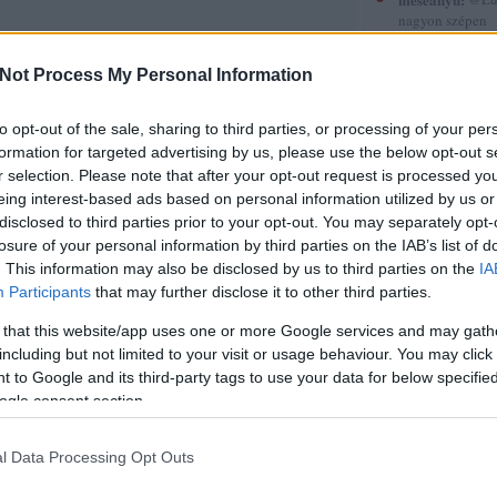
nagyon szépen
köszönöm. :-)
(
2015.12.30. 12
Not Process My Personal Information
Gyerekkönyvek
röviden 5.
to opt-out of the sale, sharing to third parties, or processing of your per
sorstársak
formation for targeted advertising by us, please use the below opt-out s
r selection. Please note that after your opt-out request is processed y
Amadea blogja
eing interest-based ads based on personal information utilized by us or
Amilgade
disclosed to third parties prior to your opt-out. You may separately opt-
Andiamo
Ani a könyvek 
losure of your personal information by third parties on the IAB’s list of
Annamarie
. This information may also be disclosed by us to third parties on the
IA
AnniPanni
Participants
that may further disclose it to other third parties.
Betűvető
Bridge olvas
 that this website/app uses one or more Google services and may gath
Byblos
including but not limited to your visit or usage behaviour. You may click 
Carmencita
 to Google and its third-party tags to use your data for below specifi
Christine
ogle consent section.
Cotta
Cs.P. könyvesbl
Csillagpor köny
l Data Processing Opt Outs
Cukorfalat
Czikornyai&Pat