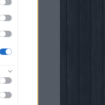
i
kstore
rópia
k
őben