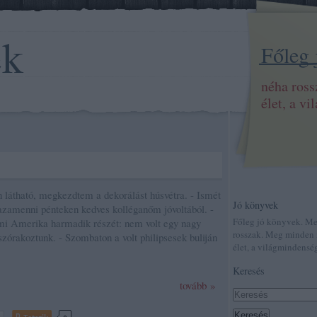
ek
Főleg
néha ros
élet, a v
n látható, megkezdtem a dekorálást húsvétra. - Ismét
Jó könyvek
zamenni pénteken kedves kolléganőm jóvoltából. -
Főleg jó könyvek. M
i Amerika harmadik részét: nem volt egy nagy
rosszak. Meg minden 
szórakoztunk. - Szombaton a volt philipsesek buliján
élet, a világmindenség
Keresés
tovább »