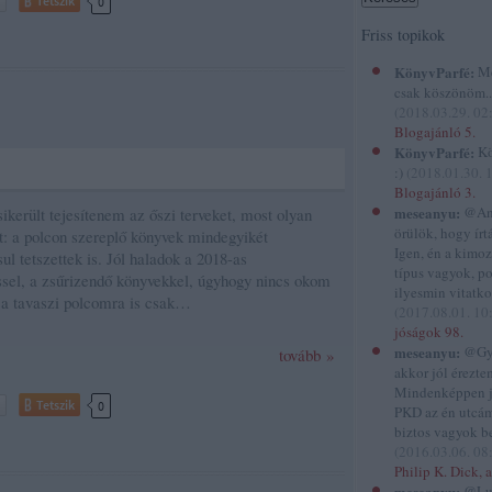
Tetszik
0
Friss topikok
KönyvParfé:
Me
csak köszönöm...
(
2018.03.29. 02
Blogajánló 5.
KönyvParfé:
Kö
:)
(
2018.01.30. 
Blogajánló 3.
meseanyu:
@And
ikerült tejesítenem az őszi terveket, most olyan
örülök, hogy írtál
et: a polcon szereplő könyvek mindegyikét
Igen, én a kimo
l tetszettek is. Jól haladok a 2018-as
típus vagyok, p
ssel, a zsűrizendő könyvekkel, úgyhogy nincs okom
ilyesmin vitatko
 a tavaszi polcomra is csak…
(
2017.08.01. 10
jóságok 98.
meseanyu:
@Gyi
tovább »
akkor jól éreztem
Mindenképpen 
Tetszik
0
PKD az én utcám
biztos vagyok be
(
2016.03.06. 08
Philip K. Dick, a
meseanyu:
@Lu