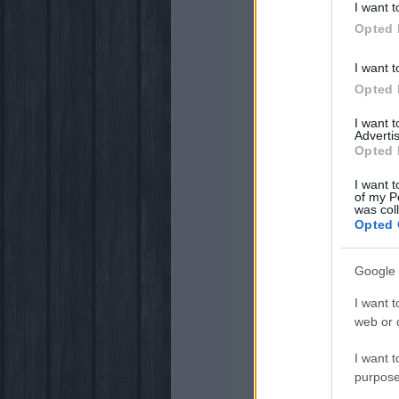
I want t
Opted 
I want t
Opted 
I want 
Advertis
Opted 
I want t
of my P
was col
Opted 
Google 
I want t
web or d
I want t
purpose