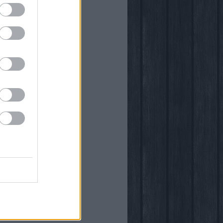
önyvtára
egy