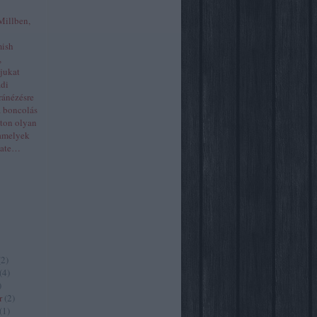
Millben,
mish
,
yjukat
ádi
ránézésre
a boncolás
aton olyan
 amelyek
Kate…
(
2
)
(
4
)
)
r
(
2
)
(
1
)