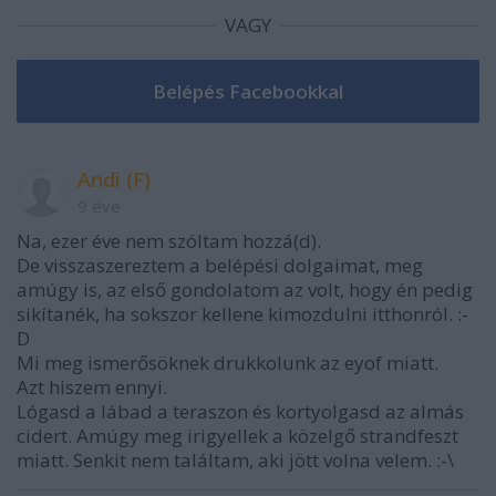
VAGY
Andi (F)
9 éve
Na, ezer éve nem szóltam hozzá(d).
De visszaszereztem a belépési dolgaimat, meg
amúgy is, az első gondolatom az volt, hogy én pedig
sikítanék, ha sokszor kellene kimozdulni itthonról. :-
D
Mi meg ismerősöknek drukkolunk az eyof miatt.
Azt hiszem ennyi.
Lógasd a lábad a teraszon és kortyolgasd az almás
cidert. Amúgy meg irigyellek a közelgő strandfeszt
miatt. Senkit nem találtam, aki jött volna velem. :-\