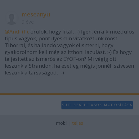
meseanyu
9 éve
@Andi (F)
: örülök, hogy írtál. :-) Igen, én a kimozdulós
típus vagyok, pont ilyesmin vitatkoztunk most
Tiborral, és hajlandó vagyok elismerni, hogy
gyakorolnom kell még az itthoni lazulást. :-) És hogy
teljesített az ismerős az EYOF-on? Mi végig ott
leszünk a Strandon, ha esetleg mégis jönnél, szívesen
leszünk a társaságod. :-)
SÜTI BEÁLLÍTÁSOK MÓDOSÍTÁSA
mobil
|
teljes