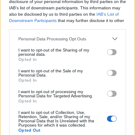
disclosure of your personal information by third parties on the
IAB’s list of downstream participants. This information may
- Másnap vásárlás az Árkádban, Katinkának sikerült
also be disclosed by us to third parties on the
IAB’s List of
egy olyan fekete ünneplős szoknyát szerezni,
Downstream Participants
that may further disclose it to other
amilyenre vágyott, meg egy klasssz denevérujjú,
third parties.
hosszú kardigánt, a body shopban meg vettem
blueberry
illatú testvajat, ami szintén a nosztalgia
Please note that this website/app uses one or more Google
Personal Data Processing Opt Outs
illataim közé tartozik, mert volt egy parfümöm réges
services and may gather and store information including but
régen az Oriflame-től, aminek ez volt a meghatározó
not limited to your visit or usage behaviour. You may click to
I want to opt-out of the Sharing of my
personal data.
illata, és imádtam, csak nem tudtam beazonosítani.
grant or deny consent to Google and its third-party tags to
Opted In
use your data for below specified purposes in below Google
- Aztán grilleztünk még Tibor német kollégáival: tök
consent section.
I want to opt-out of the Sale of my
cukik voltak, dicsértek mindent, házat, kaját, piát, és
Personal Data.
Opted In
láthatólag jól érezték magunkat nagyon.
I want to opt-out of processing my
- Most meg nyaralás on, ismét itt a Balcsin, és bár
Personal Data for Targeted Advertising.
eddig nem olyan kegyes az időjárás, tegnap már
Opted In
koktéloztunk egyet a
Stég Bárban
.
I want to opt-out of Collection, Use,
Retention, Sale, and/or Sharing of my
Personal Data that Is Unrelated with the
Purposes for which it was collected.
Opted Out