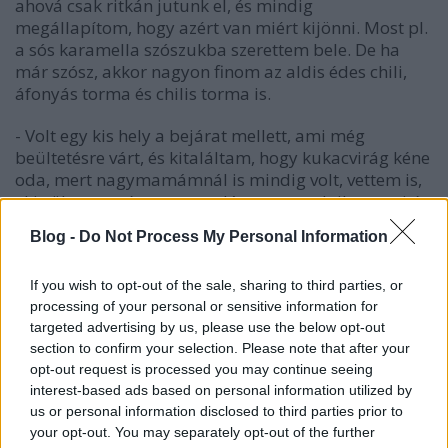
ahová csak ritkán jutunk el, és mindig
megállapítom, hogy azért van miért kijönni. Most pl.
a sós karamella szószukba szerettem bele. De ha
már szósz, akkor nagyon finom az aldis édes chili,
áfonyás torma és chilis torma is.
- Volt egy kis hely a bejárat mellett, ami még
beültetésre várt, és kitaláltam, hogy kukacvirág kéne
oda, mert nagymamámnál is mindig volt, vettem is,
el is ültettem, és most csodásan nosztalgikusan virít,
mindig jó érzés ránézni, amikor jövök-megyek.
Blog -
Do Not Process My Personal Information
- Katinka fellépett a zenekarral a Dunakapu-téren az
EYOF kísérő rendezvényeinek sorában. Sajnos a
If you wish to opt-out of the sale, sharing to third parties, or
koncert felét elmosta a vihar, de addig annyira
processing of your personal or sensitive information for
targeted advertising by us, please use the below opt-out
csodásan szóltak, remek volt a hangosítás meg
section to confirm your selection. Please note that after your
persze ők is, és rengeteg néző is volt. Utána meg a
opt-out request is processed you may continue seeing
Füszeresben ettünk-ittunk egyet a nagy ijedségre.
interest-based ads based on personal information utilized by
us or personal information disclosed to third parties prior to
- Este meg Esti Egyenleg koncert volt szintén a téren,
your opt-out. You may separately opt-out of the further
nagy társasággal, meleggel, jó hangulattal.