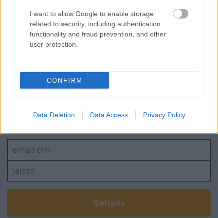
Könyvek nyaralásra
I want to allow Google to enable storage
related to security, including authentication
functionality and fraud prevention, and other
user protection.
Tavaszi zárás, nyári tervek
CONFIRM
Szólj hozzá!
Data Deletion
Data Access
Privacy Policy
A hozzászóláshoz be kell lépned!