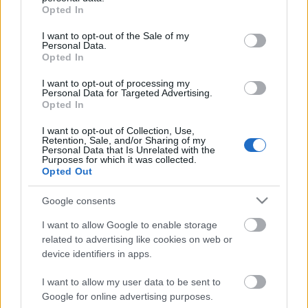
grant or deny consent to Google and its third-party tags to
Opted In
use your data for below specified purposes in below Google
consent section.
I want to opt-out of the Sale of my
Kincs a pincében
Personal Data.
Opted In
meseanyu
•
2016. február 17.
0
I want to opt-out of processing my
Personal Data for Targeted Advertising.
"A patikus háza" egy Amszterdamban játszódó
Opted In
bölcsészkrimi, ami alapban már a címmel, borítóval,
fülszöveggel meg kellett volna, hogy vegyen
I want to opt-out of Collection, Use,
Retention, Sale, and/or Sharing of my
magának, mégis csak Kata révén figyeltem fel rá. Ő
Personal Data that Is Unrelated with the
Purposes for which it was collected.
viszont olyan szinten lelkesedett érte, hogy hirtelen
Opted Out
nagyon akartam olvasni ezt a könyvet. És ekkor jött
a…
Google consents
I want to allow Google to enable storage
related to advertising like cookies on web or
device identifiers in apps.
I want to allow my user data to be sent to
Google for online advertising purposes.