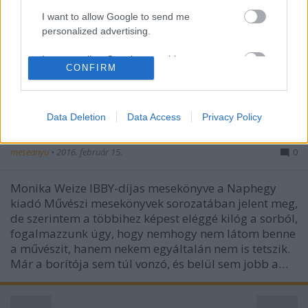
I want to allow Google to send me
personalized advertising.
I want to allow Google to enable storage
CONFIRM
related to analytics like cookies on web or
device identifiers in apps.
I want to allow Google to enable storage
Data Deletion
Data Access
Privacy Policy
Gyerekkönyvekről röviden 7.
related to functionality of the website or app.
meseanyu
•
2016. február 15.
0
I want to allow Google to enable storage
related to personalization.
Monika Weize IBBY-díjas mesekönyve a Naphegy
kiadó Művészi mesekönyvek sorozatában jelent meg,
I want to allow Google to enable storage
de szerintem a többihez képest eléggé kilóg a sorból,
related to security, including authentication
functionality and fraud prevention, and other
fogalmazzunk úgy, hogy nemhogy nem látom benne
user protection.
a művészit, hanem nekem egyáltalán nem is tetszik.
Már a borítója sem túl vonzó, és belül sem jobb a…