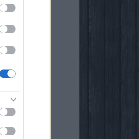
i
kstore
rópia
k
őben