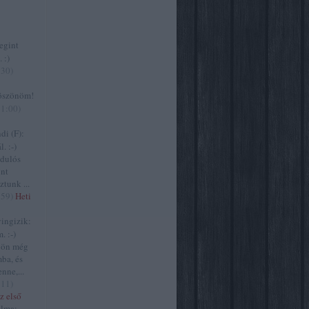
gint
 :)
:30
)
szönöm!
11:00
)
i (F):
. :-)
zdulós
ont
ztunk ...
:59
)
Heti
ngizik:
. :-)
jön még
ba, és
nne,...
:11
)
z első
lma: