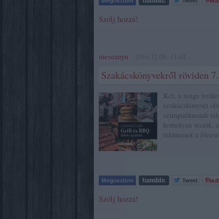
Szólj hozzá!
meseanyu
2016.12.06. 11:44
Szakácskönyvekről röviden 7.
Két, a maga terüle
szakácskönyvét olv
szimpatikusnak tal
komolyan veszik, a
tekintenek a főzé
Szólj hozzá!