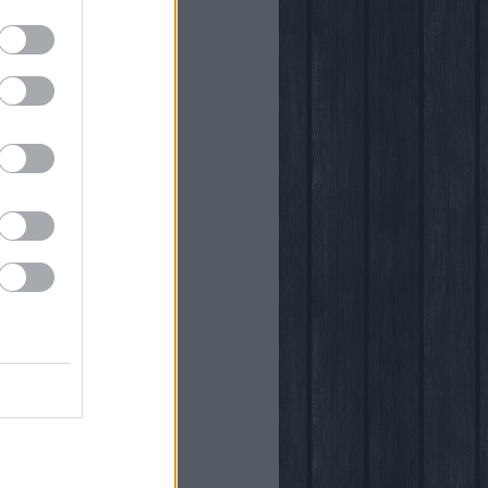
önyvtára
egy