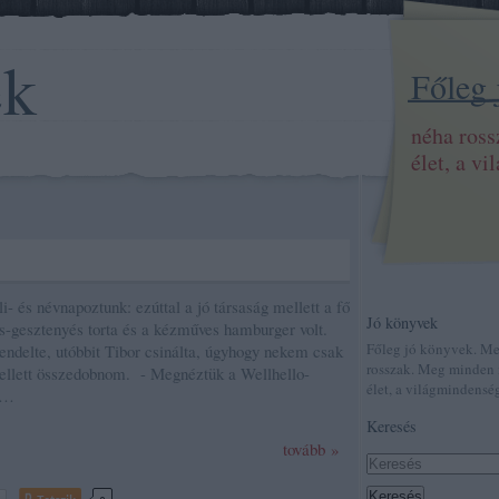
ek
Főleg
néha ros
élet, a v
li- és névnapoztunk: ezúttal a jó társaság mellett a fő
Jó könyvek
ás-gesztenyés torta és a kézműves hamburger volt.
Főleg jó könyvek. M
endelte, utóbbit Tibor csinálta, úgyhogy nekem csak
rosszak. Meg minden 
kellett összedobnom. - Megnéztük a Wellhello-
élet, a világmindenség
t,…
Keresés
tovább »