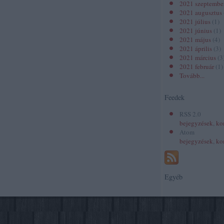
2021 szeptembe
2021 augusztus
2021 július
(
1
)
2021 június
(
1
)
2021 május
(
4
)
2021 április
(
3
)
2021 március
(
3
2021 február
(
1
)
Tovább
...
Feedek
RSS 2.0
bejegyzések
,
ko
Atom
bejegyzések
,
ko
Egyéb