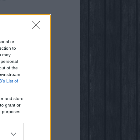
:41
)
ről
sonal or
ection to
ou may
 personal
out of the
világában
 downstream
B’s List of
er and store
to grant or
ed purposes
ogja
vsarok
za