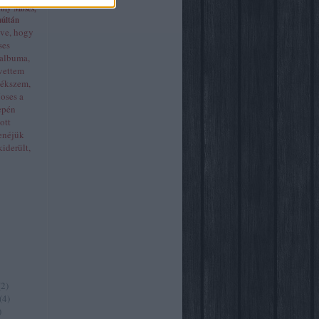
Holy Moses,
múltán
éve, hogy
ses
 albuma,
vettem
lékszem,
oses a
epén
ott
enéjük
iderült,
(
2
)
(
4
)
)