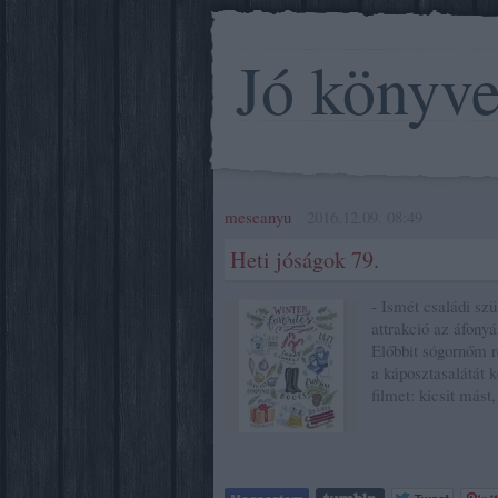
Jó könyv
meseanyu
2016.12.09. 08:49
Heti jóságok 79.
- Ismét családi szü
attrakció az áfony
Előbbit sógornőm r
a káposztasalátát 
filmet: kicsit más