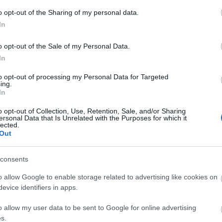
Diamant
Doreszmoresz
o opt-out of the Sharing of my personal data.
Erika
In
F-Andi élménye
Fantasy Girl
o opt-out of the Sale of my Personal Data.
Fukszia
havas
In
Hiranneth
Hóvirág
to opt-out of processing my Personal Data for Targeted
Ildy
ing.
In
Juharfa
Katherine's Boo
Keményfedél
o opt-out of Collection, Use, Retention, Sale, and/or Sharing
ersonal Data that Is Unrelated with the Purposes for which it
Könyv, egó, ent
lected.
Könyvek+
Out
Könyvespolcom
Könyvjelző
Könyvkuckó
consents
Könyvmoly
Könyvmolyoló
o allow Google to enable storage related to advertising like cookies on
Könyvvizsgáló
evice identifiers in apps.
Kultúra alvásid
Lobo
o allow my user data to be sent to Google for online advertising
Makranczos
Mekegő
s.