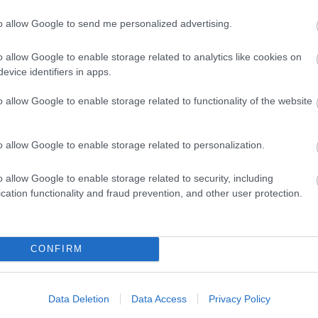
Miestas magánk
Minden könyv 
to allow Google to send me personalized advertising.
élmény
Müzli
o allow Google to enable storage related to analytics like cookies on
n.
Niki
evice identifiers in apps.
Ninetta és a
könyvmolyok
o allow Google to enable storage related to functionality of the website
Olvasokkk
Olvasószoba
Pável
o allow Google to enable storage related to personalization.
Puma
Pupilla
Rita olvas
o allow Google to enable storage related to security, including
Sajtosrolo
cation functionality and fraud prevention, and other user protection.
szeee
Szilvamag
Tíci és Gedi
Vedina007
Zakkant olvas
CONFIRM
Most olvasom
Data Deletion
Data Access
Privacy Policy
Blogajánló