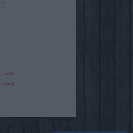
r
(
2
)
(
1
)
)
mmentek
mmentek