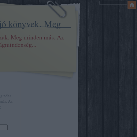
 jó könyvek. Meg
szak. Meg minden más. Az
ilágmindenség...
eg néha
más. Az
...