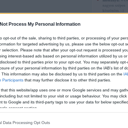
nagyon szépen
köszönöm. :-)
(
2015.12.30. 12
Gyerekkönyvek
Not Process My Personal Information
röviden 5.
sorstársak
to opt-out of the sale, sharing to third parties, or processing of your per
formation for targeted advertising by us, please use the below opt-out s
Amadea blogja
r selection. Please note that after your opt-out request is processed y
Amilgade
eing interest-based ads based on personal information utilized by us or
Andiamo
disclosed to third parties prior to your opt-out. You may separately opt-
Ani a könyvek 
losure of your personal information by third parties on the IAB’s list of
Annamarie
AnniPanni
. This information may also be disclosed by us to third parties on the
IA
Betűvető
Participants
that may further disclose it to other third parties.
Bridge olvas
Byblos
 that this website/app uses one or more Google services and may gath
Carmencita
including but not limited to your visit or usage behaviour. You may click 
Christine
 to Google and its third-party tags to use your data for below specifi
Cotta
ogle consent section.
Cs.P. könyvesbl
Csillagpor köny
Cukorfalat
l Data Processing Opt Outs
Czikornyai&Pat