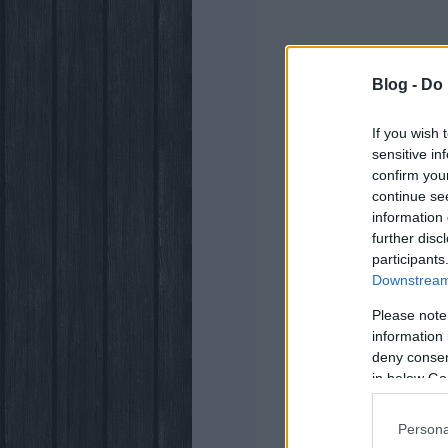
Blog -
Do 
If you wish 
sensitive in
confirm you
continue se
information 
further disc
participants
Downstream 
Please note
information 
deny consent
in below Go
Persona