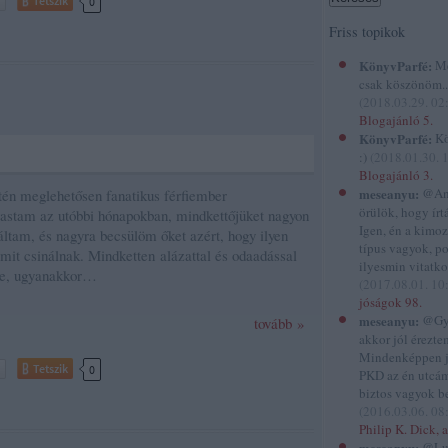
Tetszik
0
Friss topikok
KönyvParfé:
Me
csak köszönöm...
(
2018.03.29. 02
Blogajánló 5.
KönyvParfé:
Kö
:)
(
2018.01.30. 
Blogajánló 3.
meseanyu:
@And
tén meglehetősen fanatikus férfiember
örülök, hogy írtál
astam az utóbbi hónapokban, mindkettőjüket nagyon
Igen, én a kimo
áltam, és nagyra becsülöm őket azért, hogy ilyen
típus vagyok, p
mit csinálnak. Mindketten alázattal és odaadással
ilyesmin vitatko
sre, ugyanakkor…
(
2017.08.01. 10
jóságok 98.
meseanyu:
@Gyi
tovább »
akkor jól éreztem
Mindenképpen 
Tetszik
0
PKD az én utcám
biztos vagyok be
(
2016.03.06. 08
Philip K. Dick, a
meseanyu:
@Lu