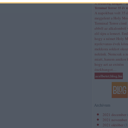
A feszültség hangjai – 
Terminal Terror 35 év 
A napokban volt 35 
megjelent a Holy Mo
Terminal Terror című
ebből az alkalomból 
elő újra a lemezt. Em
hogy a német Holy M
nyolcvanas évek köz
mekkora sokkot okoz
nekünk. Nemcsak a z
miatt, hanem amikor k
hogy azt az extrém
énekhangot…
acelbetet.blog.hu
Archívum
2021 december
2021 november
2021 október
(
3