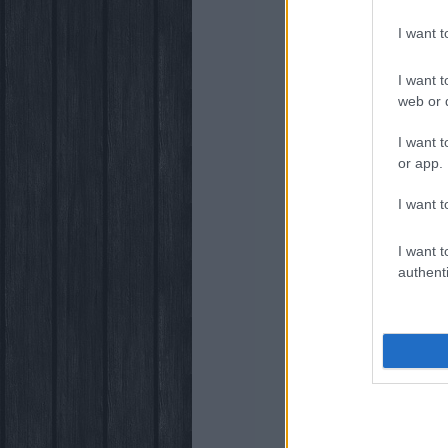
I want 
I want t
web or d
I want t
or app.
I want t
I want t
authenti