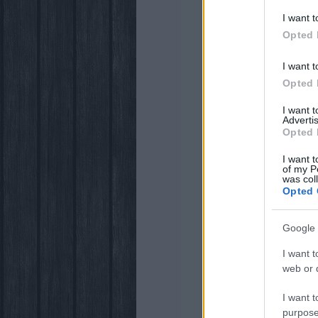
I want t
Opted 
I want t
Opted 
I want 
Advertis
Opted 
I want t
of my P
was col
Opted 
Google 
I want t
web or d
I want t
purpose