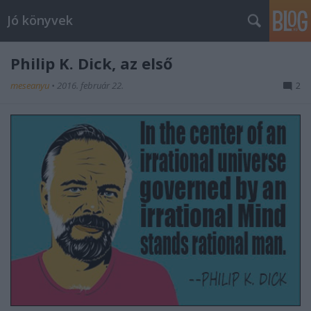
Jó könyvek
Philip K. Dick, az első
meseanyu
•
2016. február 22.
2