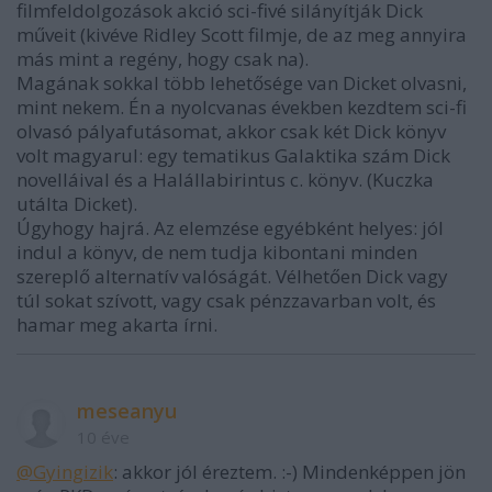
filmfeldolgozások akció sci-fivé silányítják Dick
műveit (kivéve Ridley Scott filmje, de az meg annyira
más mint a regény, hogy csak na).
Magának sokkal több lehetősége van Dicket olvasni,
mint nekem. Én a nyolcvanas években kezdtem sci-fi
olvasó pályafutásomat, akkor csak két Dick könyv
volt magyarul: egy tematikus Galaktika szám Dick
novelláival és a Halállabirintus c. könyv. (Kuczka
utálta Dicket).
Úgyhogy hajrá. Az elemzése egyébként helyes: jól
indul a könyv, de nem tudja kibontani minden
szereplő alternatív valóságát. Vélhetően Dick vagy
túl sokat szívott, vagy csak pénzzavarban volt, és
hamar meg akarta írni.
meseanyu
10 éve
@Gyingizik
: akkor jól éreztem. :-) Mindenképpen jön