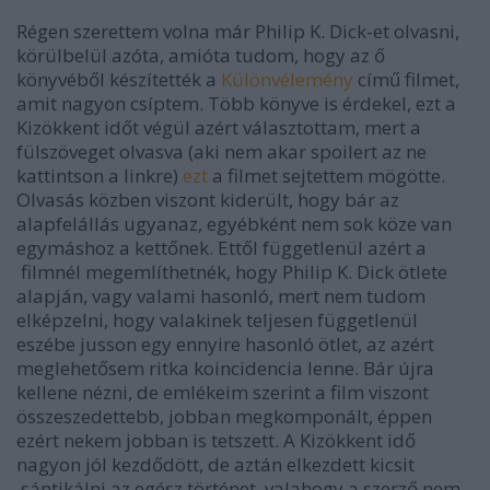
Régen szerettem volna már Philip K. Dick-et olvasni,
körülbelül azóta, amióta tudom, hogy az ő
könyvéből készítették a
Különvélemény
című filmet,
amit nagyon csíptem. Több könyve is érdekel, ezt a
Kizökkent időt végül azért választottam, mert a
fülszöveget olvasva (aki nem akar spoilert az ne
kattintson a linkre)
ezt
a filmet sejtettem mögötte.
Olvasás közben viszont kiderült, hogy bár az
alapfelállás ugyanaz, egyébként nem sok köze van
egymáshoz a kettőnek. Ettől függetlenül azért a
filmnél megemlíthetnék, hogy Philip K. Dick ötlete
alapján, vagy valami hasonló, mert nem tudom
elképzelni, hogy valakinek teljesen függetlenül
eszébe jusson egy ennyire hasonló ötlet, az azért
meglehetősem ritka koincidencia lenne. Bár újra
kellene nézni, de emlékeim szerint a film viszont
összeszedettebb, jobban megkomponált, éppen
ezért nekem jobban is tetszett. A Kizökkent idő
nagyon jól kezdődött, de aztán elkezdett kicsit
sántikálni az egész történet, valahogy a szerző nem