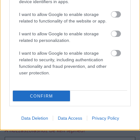
device identifiers in apps.
I want to allow Google to enable storage
Bekuckózós könyvek rossz időre
related to functionality of the website or app.
I want to allow Google to enable storage
related to personalization.
Csodás régi házakról
I want to allow Google to enable storage
related to security, including authentication
functionality and fraud prevention, and other
user protection.
Könyvek nyaralásra
CONFIRM
Szólj hozzá!
Data Deletion
Data Access
Privacy Policy
A hozzászóláshoz be kell lépned!