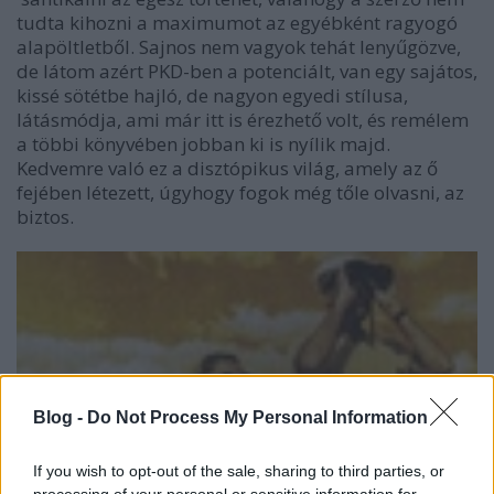
tudta kihozni a maximumot az egyébként ragyogó
alapöltletből. Sajnos nem vagyok tehát lenyűgözve,
de látom azért PKD-ben a potenciált, van egy sajátos,
kissé sötétbe hajló, de nagyon egyedi stílusa,
látásmódja, ami már itt is érezhető volt, és remélem
a többi könyvében jobban ki is nyílik majd.
Kedvemre való ez a disztópikus világ, amely az ő
fejében létezett, úgyhogy fogok még tőle olvasni, az
biztos.
Blog -
Do Not Process My Personal Information
If you wish to opt-out of the sale, sharing to third parties, or