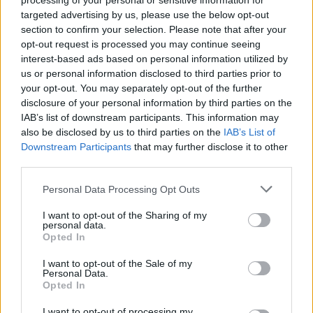
processing of your personal or sensitive information for
targeted advertising by us, please use the below opt-out
section to confirm your selection. Please note that after your
opt-out request is processed you may continue seeing
interest-based ads based on personal information utilized by
us or personal information disclosed to third parties prior to
your opt-out. You may separately opt-out of the further
disclosure of your personal information by third parties on the
IAB’s list of downstream participants. This information may
also be disclosed by us to third parties on the
IAB’s List of
Downstream Participants
that may further disclose it to other
third parties.
Please note that this website/app uses one or more Google
Personal Data Processing Opt Outs
services and may gather and store information including but
not limited to your visit or usage behaviour. You may click to
I want to opt-out of the Sharing of my
personal data.
grant or deny consent to Google and its third-party tags to
Opted In
use your data for below specified purposes in below Google
consent section.
I want to opt-out of the Sale of my
2007-es kiadás az Agavétól, a városi könyvtárból
Personal Data.
kölcsönözve. Nagyon tetszik a címlapkép, hozza az
Opted In
ötvenes évek hangulatot, de kis utalások vannak a
könyv egyéb vonatkozásaira is, emellett meg szép,
I want to opt-out of processing my