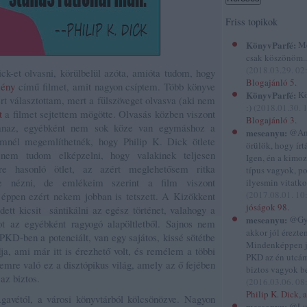
Friss topikok
KönyvParfé:
Me
csak köszönöm...
(
2018.03.29. 02
k-et olvasni, körülbelül azóta, amióta tudom, hogy
Blogajánló 5.
mény
című filmet, amit nagyon csíptem. Több könyve
KönyvParfé:
Kö
ért választottam, mert a fülszöveget olvasva (aki nem
:)
(
2018.01.30. 
t
a filmet sejtettem mögötte. Olvasás közben viszont
Blogajánló 3.
gyanaz, egyébként nem sok köze van egymáshoz a
meseanyu:
@And
ilmnél megemlíthetnék, hogy Philip K. Dick ötlete
örülök, hogy írtál
nem tudom elképzelni, hogy valakinek teljesen
Igen, én a kimo
re hasonló ötlet, az azért meglehetősem ritka
típus vagyok, p
ne nézni, de emlékeim szerint a film viszont
ilyesmin vitatko
(
2017.08.01. 10
éppen ezért nekem jobban is tetszett. A Kizökkent
jóságok 98.
dett kicsit sántikálni az egész történet, valahogy a
meseanyu:
@Gyi
 az egyébként ragyogó alapöltletből. Sajnos nem
akkor jól éreztem
PKD-ben a potenciált, van egy sajátos, kissé sötétbe
Mindenképpen 
dja, ami már itt is érezhető volt, és remélem a többi
PKD az én utcám
emre való ez a disztópikus világ, amely az ő fejében
biztos vagyok be
az biztos.
(
2016.03.06. 08
Philip K. Dick, a
gavétól, a városi könyvtárból kölcsönözve. Nagyon
meseanyu:
@Lu