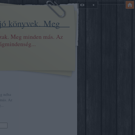
 jó könyvek. Meg
szak. Meg minden más. Az
ilágmindenség...
eg néha
más. Az
...