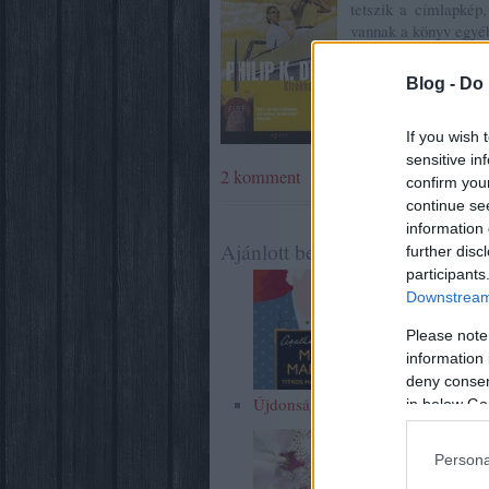
tetszik a címlapkép,
vannak a könyv egyéb 
Blog -
Do 
If you wish 
sensitive in
2
komment
confirm you
continue se
information 
Ajánlott bejegyzések:
further disc
participants
Downstream 
Please note
information 
deny consent
Újdonságokról
Júliusi zárás
in below Go
Persona