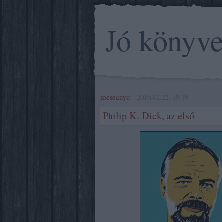
Jó könyv
meseanyu
2016.02.22. 19:19
Philip K. Dick, az első