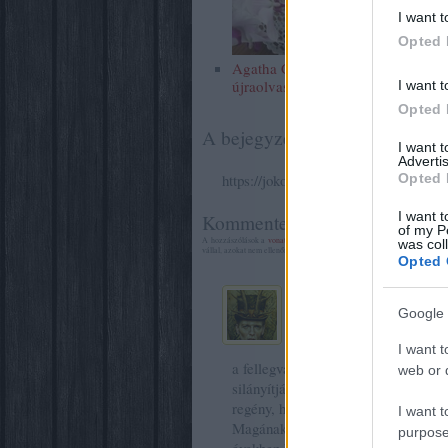
I want t
Opted 
Agatha Christie
újraolvasás
I want t
Opted 
A bejegyzés trackback címe:
I want 
Advertis
Opted 
https://jokonyvek.blog.hu/api/trackba
I want t
Kommentek:
of my P
A hozzászólások a
vonatkozó jogszabályok
értelmében felhasználói tar
was col
vállal, azokat nem ellenőrzi. Kifogás esetén forduljon a blog szerkesztőj
Opted 
Gyingizik
2016.02.26
Google 
Kedves Anyu! Nem a legjob
Palmer Eldricht három st
I want t
a fellegvárban, A halál útvesztője, 
web or d
silányítják Dick műveit (kivéve Rid
regény, hogy csak na).
I want t
Magának sokkal több lehetősége van
purpose