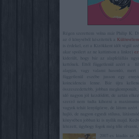
Régen szerettem volna már Philip K. Dic
az ő könyvéből készítették a
Különvéle
is érdekel, ezt a Kizökkent időt végül az
akar spoilert az ne kattintson a linkre)
ez
kiderült, hogy bár az alapfelállás u
kettőnek. Ettől függetlenül azért a f
alapján, vagy valami hasonló, mert 
függetlenül eszébe jusson egy ennyi
koincidencia lenne. Bár újra kelle
összeszedettebb, jobban megkomponált, 
idő nagyon jól kezdődött, de aztán elkez
szerző nem tudta kihozni a maximumot
vagyok tehát lenyűgözve, de látom azért 
hajló, de nagyon egyedi stílusa, látásmó
könyvében jobban ki is nyílik majd. Kedv
létezett, úgyhogy fogok még tőle olvasni, 
2007-es kiadás az A