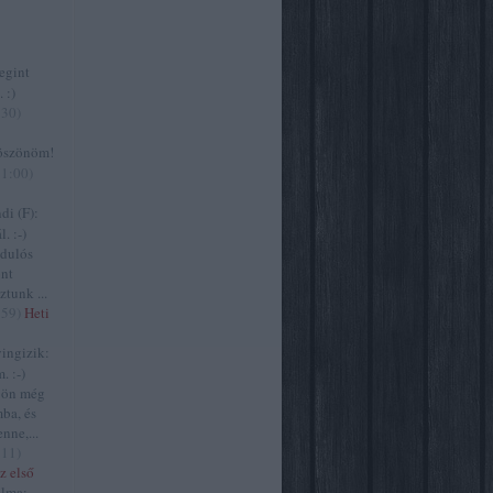
gint
 :)
:30
)
szönöm!
11:00
)
i (F):
. :-)
zdulós
ont
ztunk ...
:59
)
Heti
ngizik:
. :-)
jön még
ba, és
nne,...
:11
)
z első
lma: