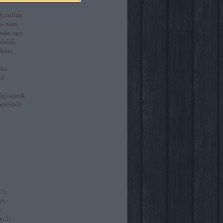
 csillag
sz nem
oida: egy
érőjű,
őlény,
óta
ző
ógyszerek
melésből
(
2
)
(
4
)
)
r
(
2
)