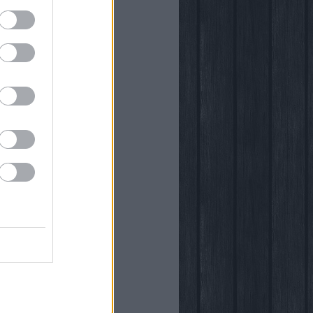
önyvtára
egy