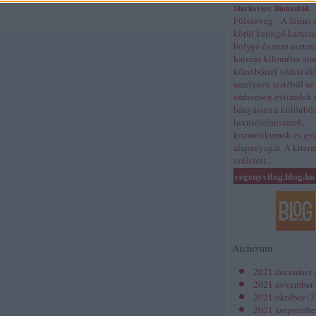
Markovics: Bionauták
Fülszöveg: A Sirius A
körül keringő karneu
bolygó és nem aszter
hatszáz kilométer átm
kőzetbőrrel védett él
amelynek testéből az
emberiség évtizedek 
bányássza a különbö
luxusélelmiszerek,
kozmetikumok és gy
alapanyagát. A kiter
született…
regenyvilag.blog.hu
Archívum
2021 december
2021 november
2021 október
(
3
2021 szeptembe