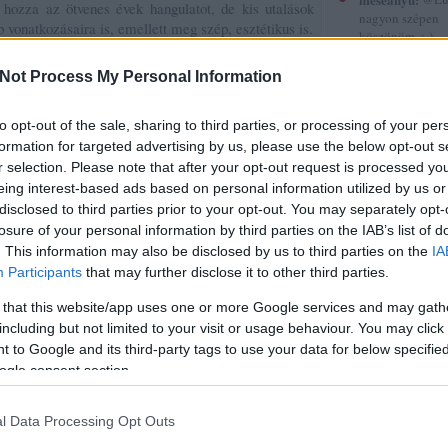
 hozza az ötvenes évek hangulatot, de kis utalások
nagyon szépen
vonatkozásaira is, emellett meg szép, esztétikus is.
köszönöm. :-)
(
2015.12.30. 12
Gyerekkönyvek
Not Process My Personal Information
röviden 5.
Tetszik
0
to opt-out of the sale, sharing to third parties, or processing of your per
sorstársak
formation for targeted advertising by us, please use the below opt-out s
Amadea blogja
r selection. Please note that after your opt-out request is processed y
Amilgade
eing interest-based ads based on personal information utilized by us or
Andiamo
disclosed to third parties prior to your opt-out. You may separately opt-
Ani a könyvek 
losure of your personal information by third parties on the IAB’s list of
Annamarie
. This information may also be disclosed by us to third parties on the
IA
AnniPanni
Participants
that may further disclose it to other third parties.
Betűvető
Bridge olvas
 that this website/app uses one or more Google services and may gath
Byblos
including but not limited to your visit or usage behaviour. You may click 
Carmencita
Christine
 to Google and its third-party tags to use your data for below specifi
Cotta
Májusi zárás
Áprilisi zárás
ogle consent section.
Cs.P. könyvesbl
Csillagpor köny
Cukorfalat
l Data Processing Opt Outs
Czikornyai&Pat