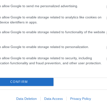
futásomat, akkor csak két Dick könyv volt
Miestas magánk
zám Dick novelláival és a Halállabirintus c.
to allow Google to send me personalized advertising.
Minden könyv 
élmény
t helyes: jól indul a könyv, de nem tudja
Müzli
o allow Google to enable storage related to analytics like cookies on
v valóságát. Vélhetően Dick vagy túl sokat
n.
evice identifiers in apps.
, és hamar meg akarta írni.
Niki
Ninetta és a
o allow Google to enable storage related to functionality of the website
könyvmolyok
Válasz erre
Olvasokkk
og.hu
2016.03.06. 08:11:02
Olvasószoba
Pável
o allow Google to enable storage related to personalization.
-) Mindenképpen jön még PKD az én utcámba, és
Puma
 még érdekes élményeim vele kapcsolatban. Ami
Pupilla
Rita olvas
o allow Google to enable storage related to security, including
egvárban.
Sajtosrolo
cation functionality and fraud prevention, and other user protection.
szeee
Válasz erre
Szilvamag
Tíci és Gedi
Vedina007
j
! ‐
Belépés Facebookkal
CONFIRM
Zakkant olvas
Most olvasom
Data Deletion
Data Access
Privacy Policy
Blogajánló