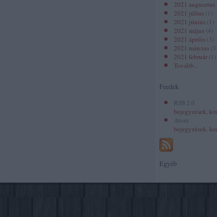
2021 augusztus
2021 július
(
1
)
2021 június
(
1
)
2021 május
(
4
)
2021 április
(
3
)
2021 március
(
3
2021 február
(
1
)
Tovább
...
Feedek
RSS 2.0
bejegyzések
,
ko
Atom
bejegyzések
,
ko
Egyéb