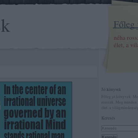
ek
Főleg
néha ros
élet, a v
Jó könyvek
Főleg jó könyvek. M
rosszak. Meg minden 
élet, a világmindenség
Keresés