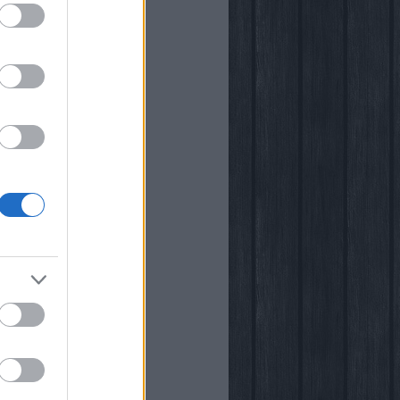
i
kstore
rópia
k
őben