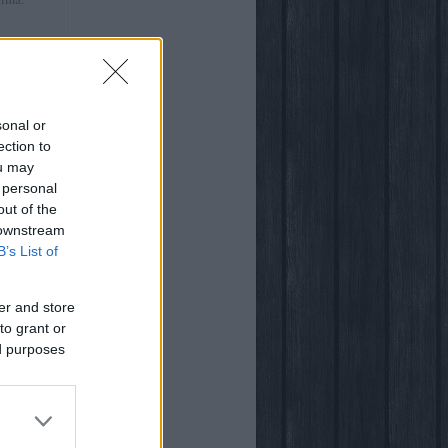
:41
)
ről
sonal or
ection to
ou may
 personal
out of the
világában
 downstream
B’s List of
er and store
to grant or
ed purposes
ogja
vsarok
za