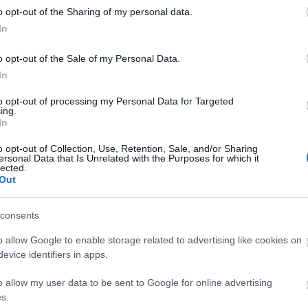
Diamant
o opt-out of the Sharing of my personal data.
Doreszmoresz
In
Erika
F-Andi élménye
Fantasy Girl
o opt-out of the Sale of my Personal Data.
Fukszia
In
havas
Hiranneth
to opt-out of processing my Personal Data for Targeted
Hóvirág
ing.
Ildy
In
ck/id/8411010
Juharfa
Katherine's Boo
o opt-out of Collection, Use, Retention, Sale, and/or Sharing
Keményfedél
ersonal Data that Is Unrelated with the Purposes for which it
Könyv, egó, ent
talomnak minősülnek, értük a
szolgáltatás technikai
üzemeltetője semmilyen felelősséget nem
lected.
éhez. Részletek a
Felhasználási feltételekben
és az
adatvédelmi tájékoztatóban
.
Könyvek+
Out
Könyvespolcom
. 01:02:12
Könyvjelző
Könyvkuckó
consents
b könyvet vetted elő. Phil csúcsregényei:
Könyvmoly
igmája, Ubik, Kamera által homályosan, Ember
Könyvmolyoló
o allow Google to enable storage related to advertising like cookies on
Valis. Az amcsi filmfeldolgozások akció sci-fivé
Könyvvizsgáló
evice identifiers in apps.
Kultúra alvásid
ley Scott filmje, de az meg annyira más mint a
Lobo
o allow my user data to be sent to Google for online advertising
Makranczos
 Dicket olvasni, mint nekem. Én a nyolcvanas
s.
Mekegő