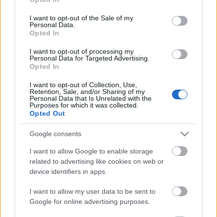
use your data for below specified purposes in below Google
consent section.
Karácsonyi hangolódás
I want to opt-out of the Sale of my
Personal Data.
Opted In
meseanyu
•
2015. december 16.
0
I want to opt-out of processing my
Personal Data for Targeted Advertising.
Ezt nem hiszem el, hogy a tavalyi ilyen
Opted In
bejegyzésemből kell rájönnöm, hogy idén
elfelejtettem időben kitenni az angyalkát, aki
I want to opt-out of Collection, Use,
Retention, Sale, and/or Sharing of my
mutatja, hogy hány nap van karácsonyig... Mindegy,
Personal Data that Is Unrelated with the
most pótoltam, és a tábla szerint még van 9 nap az
Purposes for which it was collected.
Opted Out
ünnepig, úgyhogy hangolódhattok még, ha arra…
Google consents
I want to allow Google to enable storage
related to advertising like cookies on web or
device identifiers in apps.
I want to allow my user data to be sent to
Google for online advertising purposes.