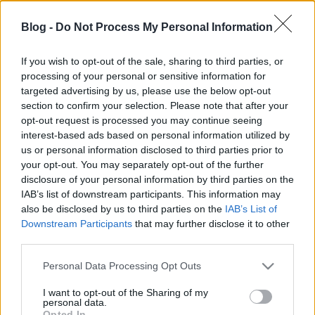
- A muzsika hangja premierje a győri színházban. -
Blog -
Do Not Process My Personal Information
Gyakorlós adventi koncert a Bazilikában. -
Megvettük a bérletet a Strandfesztiválra, úgyhogy
If you wish to opt-out of the sale, sharing to third parties, or
mi már biztosan ott leszünk augusztus 24. és 27.
processing of your personal or sensitive information for
között Zamárdiban, és hallani fogjuk többek között
targeted advertising by us, please use the below opt-out
őket is. - Kész lett az új…
section to confirm your selection. Please note that after your
opt-out request is processed you may continue seeing
interest-based ads based on personal information utilized by
us or personal information disclosed to third parties prior to
your opt-out. You may separately opt-out of the further
disclosure of your personal information by third parties on the
IAB’s list of downstream participants. This information may
also be disclosed by us to third parties on the
IAB’s List of
Downstream Participants
that may further disclose it to other
third parties.
Please note that this website/app uses one or more Google
Personal Data Processing Opt Outs
services and may gather and store information including but
not limited to your visit or usage behaviour. You may click to
I want to opt-out of the Sharing of my
personal data.
grant or deny consent to Google and its third-party tags to
Opted In