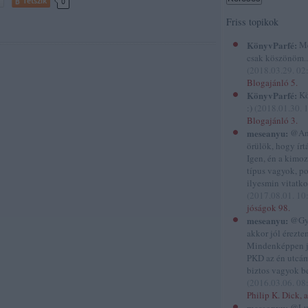
Tetszik
0
Friss topikok
KönyvParfé:
Me
csak köszönöm...
(
2018.03.29. 02
Blogajánló 5.
KönyvParfé:
Kö
:)
(
2018.01.30. 
Blogajánló 3.
meseanyu:
@And
örülök, hogy írtál
Igen, én a kimo
típus vagyok, p
ilyesmin vitatko
(
2017.08.01. 10
jóságok 98.
meseanyu:
@Gyi
akkor jól éreztem
Mindenképpen 
PKD az én utcám
biztos vagyok be
(
2016.03.06. 08
Philip K. Dick, a
meseanyu:
@Lu