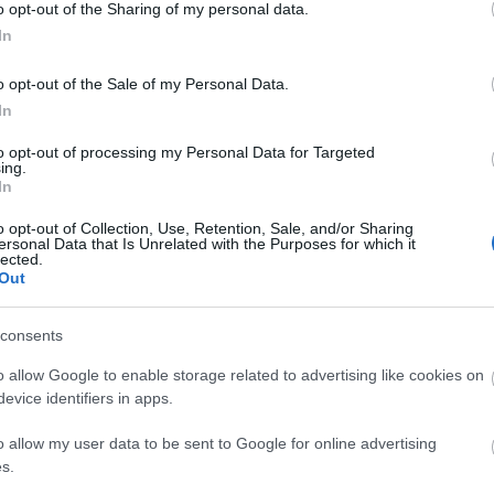
Diamant
o opt-out of the Sharing of my personal data.
Doreszmoresz
In
Erika
F-Andi élménye
o opt-out of the Sale of my Personal Data.
Fantasy Girl
Fukszia
In
havas
Hiranneth
to opt-out of processing my Personal Data for Targeted
Hóvirág
ing.
Ildy
In
Juharfa
Katherine's Boo
o opt-out of Collection, Use, Retention, Sale, and/or Sharing
ersonal Data that Is Unrelated with the Purposes for which it
Keményfedél
lected.
Könyv, egó, ent
Out
Könyvek+
Könyvespolcom
Könyvjelző
consents
Könyvkuckó
Könyvmoly
o allow Google to enable storage related to advertising like cookies on
Könyvmolyoló
evice identifiers in apps.
Könyvvizsgáló
Kultúra alvásid
o allow my user data to be sent to Google for online advertising
Lobo
Makranczos
s.
Mekegő