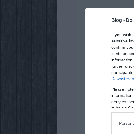
Blog -
Do 
If you wish 
sensitive in
confirm you
continue se
information 
further disc
participants
Downstream 
Please note
information 
deny consent
in below Go
Persona