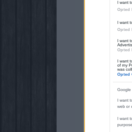
I want t
Opted 
I want t
Opted 
I want 
Advertis
Opted 
I want t
of my P
was col
Opted 
Google 
I want t
web or d
I want t
purpose