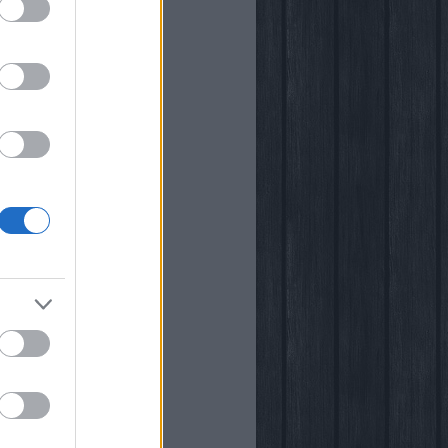
i
kstore
rópia
k
őben