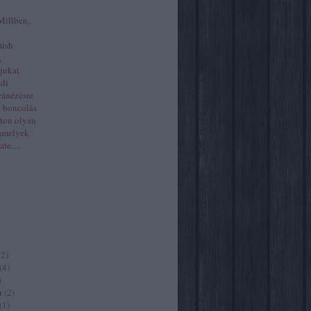
Millben,
mish
,
yjukat
ádi
ránézésre
a boncolás
aton olyan
 amelyek
Kate…
(
2
)
(
4
)
)
r
(
2
)
(
1
)