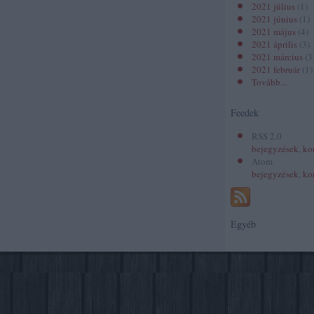
2021 július
(
1
)
2021 június
(
1
)
2021 május
(
4
)
2021 április
(
3
)
2021 március
(
3
2021 február
(
1
)
Tovább
...
Feedek
RSS 2.0
bejegyzések
,
ko
Atom
bejegyzések
,
ko
Egyéb