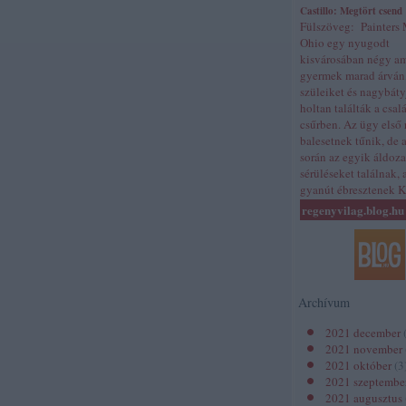
Castillo: Megtört csend
Fülszöveg: Painters 
Ohio egy nyugodt
kisvárosában négy a
gyermek marad árván
szüleiket és nagybát
holtan találták a csal
csűrben. Az ügy első 
balesetnek tűnik, de 
során az egyik áldoz
sérüléseket találnak,
gyanút ébresztenek 
regenyvilag.blog.hu
Archívum
2021 december
2021 november
2021 október
(
3
2021 szeptembe
2021 augusztus