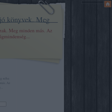
 jó könyvek. Meg
szak. Meg minden más. Az
ilágmindenség...
eg néha
más. Az
...