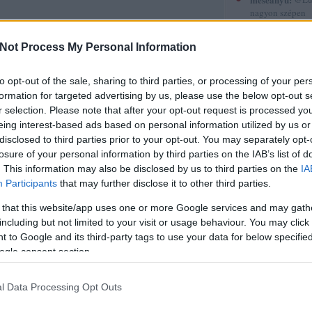
nagyon szépen
köszönöm. :-)
(
2015.12.30. 12
Not Process My Personal Information
Gyerekkönyvek
röviden 5.
to opt-out of the sale, sharing to third parties, or processing of your per
sorstársak
formation for targeted advertising by us, please use the below opt-out s
r selection. Please note that after your opt-out request is processed y
Amadea blogja
eing interest-based ads based on personal information utilized by us or
Amilgade
disclosed to third parties prior to your opt-out. You may separately opt-
Andiamo
Ani a könyvek 
losure of your personal information by third parties on the IAB’s list of
Annamarie
. This information may also be disclosed by us to third parties on the
IA
AnniPanni
Participants
that may further disclose it to other third parties.
Betűvető
Bridge olvas
 that this website/app uses one or more Google services and may gath
Byblos
including but not limited to your visit or usage behaviour. You may click 
Carmencita
 to Google and its third-party tags to use your data for below specifi
Christine
ogle consent section.
Cotta
Cs.P. könyvesbl
Csillagpor köny
l Data Processing Opt Outs
Cukorfalat
Czikornyai&Pat