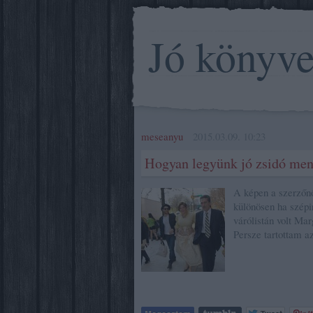
Jó könyv
meseanyu
2015.03.09. 10:23
Hogyan legyünk jó zsidó me
A képen a szerzőnő
különösen ha szépi
várólistán volt Ma
Persze tartottam a