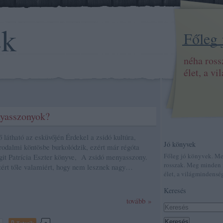
ek
Főleg
néha ros
élet, a v
nyasszonyok?
 látható az esküvőjén Érdekel a zsidó kultúra,
Jó könyvek
rodalmi köntösbe burkolódzik, ezért már régóta
Főleg jó könyvek. M
rgit Patrícia Eszter könyve, A zsidó menyasszony.
rosszak. Meg minden 
zért tőle valamiért, hogy nem lesznek nagy…
élet, a világmindenség
Keresés
tovább »