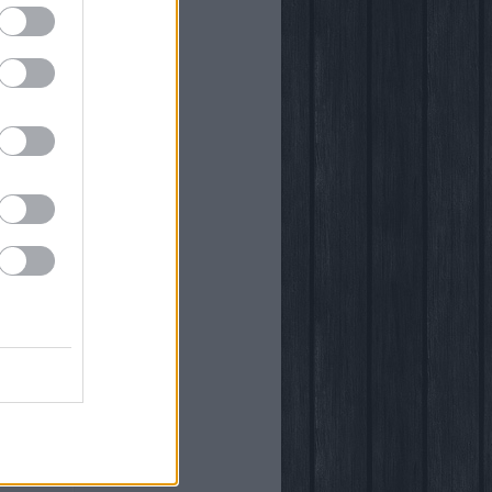
önyvtára
egy