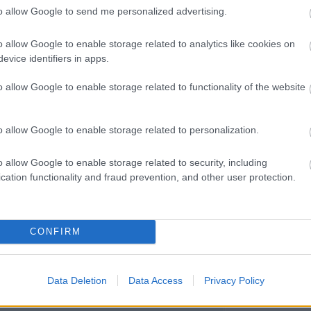
Miestas magánk
to allow Google to send me personalized advertising.
Minden könyv 
élmény
Müzli
o allow Google to enable storage related to analytics like cookies on
n.
evice identifiers in apps.
Niki
Ninetta és a
o allow Google to enable storage related to functionality of the website
könyvmolyok
Olvasokkk
Olvasószoba
o allow Google to enable storage related to personalization.
Pável
Puma
Pupilla
o allow Google to enable storage related to security, including
Rita olvas
cation functionality and fraud prevention, and other user protection.
Sajtosrolo
szeee
Szilvamag
Tíci és Gedi
Vedina007
CONFIRM
Zakkant olvas
Most olvasom
Data Deletion
Data Access
Privacy Policy
Blogajánló