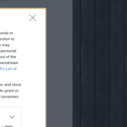
:41
)
ről
sonal or
ection to
ou may
 personal
out of the
világában
 downstream
B’s List of
er and store
to grant or
ed purposes
ogja
vsarok
za