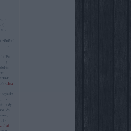
gint
 :)
:30
)
szönöm!
11:00
)
i (F):
. :-)
zdulós
ont
ztunk ...
:59
)
Heti
ngizik:
. :-)
jön még
ba, és
nne,...
:11
)
z első
lma: