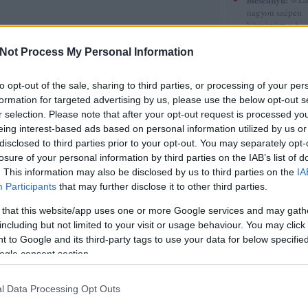
nagyon szépen
köszönöm. :-)
(
2015.12.30. 12
Gyerekkönyvek
Not Process My Personal Information
röviden 5.
to opt-out of the sale, sharing to third parties, or processing of your per
sorstársak
formation for targeted advertising by us, please use the below opt-out s
r selection. Please note that after your opt-out request is processed y
Amadea blogja
Amilgade
eing interest-based ads based on personal information utilized by us or
Andiamo
disclosed to third parties prior to your opt-out. You may separately opt-
Ani a könyvek 
losure of your personal information by third parties on the IAB’s list of
Annamarie
. This information may also be disclosed by us to third parties on the
IA
AnniPanni
Participants
that may further disclose it to other third parties.
Betűvető
Bridge olvas
 that this website/app uses one or more Google services and may gath
Byblos
including but not limited to your visit or usage behaviour. You may click 
Carmencita
Christine
 to Google and its third-party tags to use your data for below specifi
Cotta
ogle consent section.
Cs.P. könyvesbl
Csillagpor köny
Cukorfalat
l Data Processing Opt Outs
Czikornyai&Pat