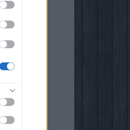
i
kstore
rópia
k
őben