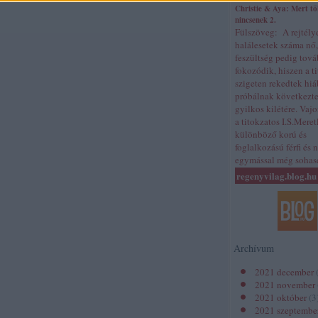
Christie & Aya: Mert t
nincsenek 2.
Fülszöveg: A rejtély
halálesetek száma nő,
feszültség pedig tov
fokozódik, hiszen a t
szigeten rekedtek hiá
próbálnak következte
gyilkos kilétére. Vajo
a titokzatos I.S.Meret
különböző korú és
foglalkozású férfi és 
egymással még soh
regenyvilag.blog.hu
Archívum
2021 december
2021 november
2021 október
(
3
2021 szeptembe