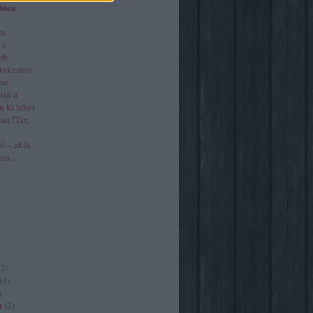
öbben
es
 a
ább
itokzatos
ba
tni a
n ki lehet
lan?Tíz,
nő – akik
asem…
(
2
)
(
4
)
)
r
(
2
)