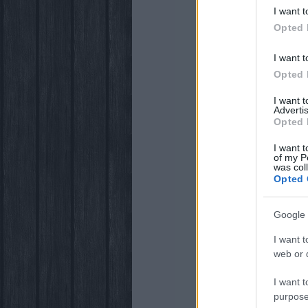
I want t
Opted 
I want t
Opted 
I want 
Advertis
Opted 
I want t
of my P
was col
Opted 
Google 
I want t
web or d
I want t
purpose