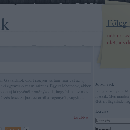
ek
Főleg
néha ros
élet, a v
 Gavaldától, ezért nagyon vártam már ezt az új
Jó könyvek
laki egyszer olyat ír, mint az Együtt lehetnénk, akkor
Főleg jó könyvek. M
nden új könyvénél reménykedik, hogy hátha ez most
rosszak. Meg minden 
érzés lesz. Sajnos ez erről a regényről, vagyis…
élet, a világmindenség
Keresés
tovább »