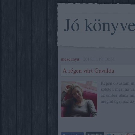
Jó könyv
meseanyu
2014.11.19. 16:34
A régen várt Gavalda
Régen olvastam már
kötetet, mert ha va
az ember utána mi
megint ugyanaz az 