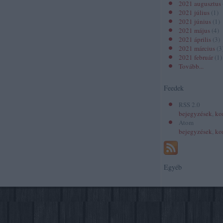
2021 augusztus
2021 július
(
1
)
2021 június
(
1
)
2021 május
(
4
)
2021 április
(
3
)
2021 március
(
3
2021 február
(
1
)
Tovább
...
Feedek
RSS 2.0
bejegyzések
,
ko
Atom
bejegyzések
,
ko
Egyéb