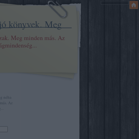
 jó könyvek. Meg
szak. Meg minden más. Az
ilágmindenség...
eg néha
más. Az
...