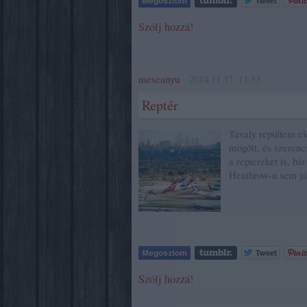
Szólj hozzá!
meseanyu
2014.11.17. 11:53
Reptér
Tavaly repültem el
mögött, és szerenc
a reptereket is, b
Heathrow-n sem jár
Szólj hozzá!