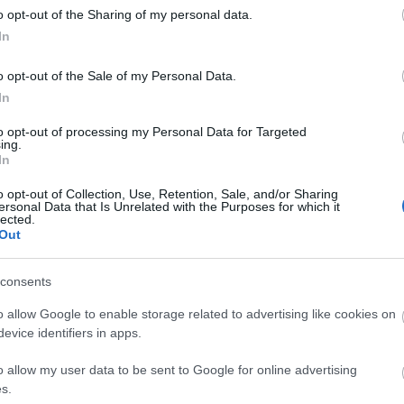
Diamant
o opt-out of the Sharing of my personal data.
Doreszmoresz
In
Erika
F-Andi élménye
Fantasy Girl
o opt-out of the Sale of my Personal Data.
Fukszia
In
havas
Hiranneth
to opt-out of processing my Personal Data for Targeted
Hóvirág
ing.
Ildy
In
Juharfa
Katherine's Boo
o opt-out of Collection, Use, Retention, Sale, and/or Sharing
Keményfedél
ersonal Data that Is Unrelated with the Purposes for which it
Könyv, egó, ent
lected.
Könyvek+
Out
Könyvespolcom
Könyvjelző
consents
Könyvkuckó
Könyvmoly
o allow Google to enable storage related to advertising like cookies on
Könyvmolyoló
Könyvvizsgáló
evice identifiers in apps.
Kultúra alvásid
Lobo
o allow my user data to be sent to Google for online advertising
Makranczos
s.
Mekegő