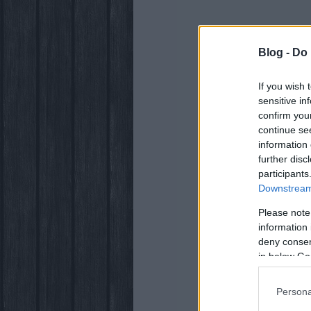
Blog -
Do 
If you wish 
sensitive in
confirm you
continue se
information 
further disc
participants
Downstream 
Please note
information 
deny consent
in below Go
Persona