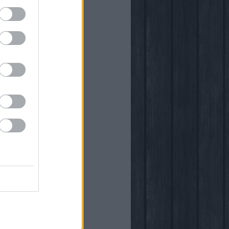
önyvtára
egy