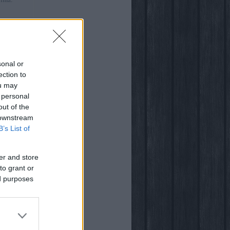
:41
)
ről
sonal or
ection to
ou may
 personal
out of the
világában
 downstream
B’s List of
er and store
to grant or
ed purposes
ogja
vsarok
za