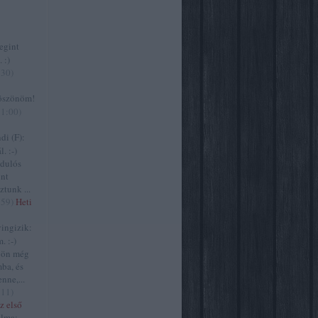
gint
 :)
:30
)
szönöm!
11:00
)
i (F):
. :-)
zdulós
ont
ztunk ...
:59
)
Heti
ngizik:
. :-)
jön még
ba, és
nne,...
:11
)
z első
lma: