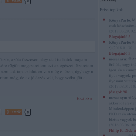
Tetszik
0
Friss topikok
KönyvParfé:
Me
csak köszönöm...
(
2018.03.29. 02
Blogajánló 5.
KönyvParfé:
Kö
:)
(
2018.01.30. 
Blogajánló 3.
meseanyu:
@And
őször, azóta összesen négy utat tudhatok magam
örülök, hogy írtál
sére rögtön megszerettem ezt az egészet. Szeretem
Igen, én a kimo
ár nem sok tapasztalatom van még e téren, úgyhogy a
típus vagyok, p
tam még, de az jó érzés volt, hogy szóba jött a…
ilyesmin vitatko
(
2017.08.01. 10
jóságok 98.
meseanyu:
@Gyi
tovább »
akkor jól éreztem
Mindenképpen 
Tetszik
0
PKD az én utcám
biztos vagyok be
(
2016.03.06. 08
Philip K. Dick, a
meseanyu:
@Lu