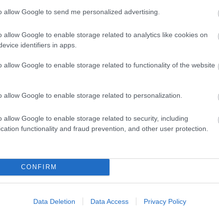
Miestas magánk
to allow Google to send me personalized advertising.
Minden könyv 
élmény
Müzli
o allow Google to enable storage related to analytics like cookies on
n.
evice identifiers in apps.
Niki
Ninetta és a
o allow Google to enable storage related to functionality of the website
könyvmolyok
Olvasokkk
Olvasószoba
Pável
o allow Google to enable storage related to personalization.
Puma
Pupilla
o allow Google to enable storage related to security, including
Rita olvas
Sajtosrolo
cation functionality and fraud prevention, and other user protection.
szeee
Szilvamag
Tíci és Gedi
Vedina007
CONFIRM
Zakkant olvas
Most olvasom
Data Deletion
Data Access
Privacy Policy
Blogajánló