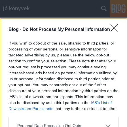
Jó könyvek
Rachel Joyce: Harold Fry
Blog -
Do Not Process My Personal Information
valószínűtlen utazása
meseanyu
•
2013. július 31.
0
If you wish to opt-out of the sale, sharing to third parties, or
processing of your personal or sensitive information for
targeted advertising by us, please use the below opt-out
Nem tudom miért, de erről a könyvről valahogy
section to confirm your selection. Please note that after your
elsőre a Krumplihéjpite Irodalmi Társaság ugrott be
opt-out request is processed you may continue seeing
(ne kérdezzétek, miért), és bár szkeptikus voltam egy
interest-based ads based on personal information utilized by
kicsit, de a lelkem mélyén valami olyan nagy
us or personal information disclosed to third parties prior to
élményt, annyira sok jóságot vártam, mint amennyit
your opt-out. You may separately opt-out of the further
az a könyv adott. Hát ez…
disclosure of your personal information by third parties on the
IAB’s list of downstream participants. This information may
also be disclosed by us to third parties on the
IAB’s List of
Hegyi Barbara: Abraka babra
Downstream Participants
that may further disclose it to other
meseanyu
•
2013. július 31.
0
third parties.
Please note that this website/app uses one or more Google
Personal Data Processing Opt Outs