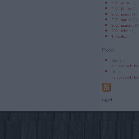
2021 július
(
1
)
2021 június
(
1
)
2021 május
(
4
)
2021 április
(
3
)
2021 március
(
3
2021 február
(
1
)
Tovább
...
Feedek
RSS 2.0
bejegyzések
,
ko
Atom
bejegyzések
,
ko
Egyéb