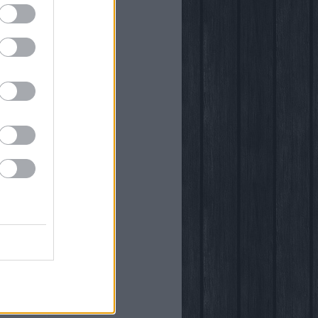
önyvtára
egy