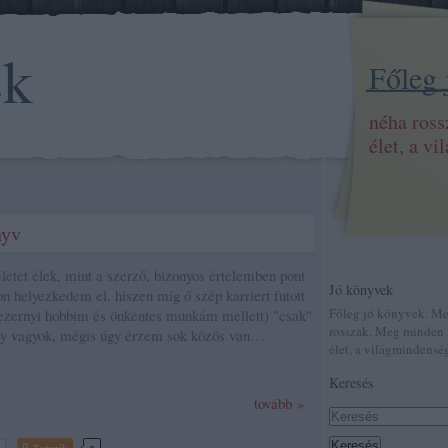
ek
Főleg
néha ros
élet, a v
nyv
etet élek, mint a szerző, bizonyos értelemben pont
Jó könyvek
n helyezkedem el, hiszen míg ő szép karriert futott
Főleg jó könyvek. M
 ezernyi hobbim és önkéntes munkám mellett) "csak"
rosszak. Meg minden 
ny vagyok, mégis úgy érzem sok közös van…
élet, a világmindenség
Keresés
tovább »