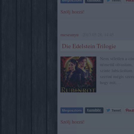
Szólj hozzá!
meseanyu
2013.05.28. 14:45
Die Edelstein Trilogie
Nem véletlen a cím,
németül olvastam, 
szinte lubickoltam
szerint mégis szer
hogy mit,…
Szólj hozzá!