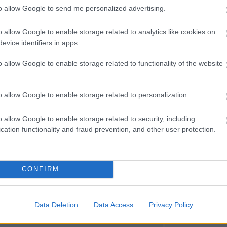
Miestas magánk
to allow Google to send me personalized advertising.
Minden könyv 
élmény
Müzli
o allow Google to enable storage related to analytics like cookies on
n.
evice identifiers in apps.
Niki
Ninetta és a
o allow Google to enable storage related to functionality of the website
könyvmolyok
Olvasokkk
Olvasószoba
o allow Google to enable storage related to personalization.
Pável
Puma
Pupilla
o allow Google to enable storage related to security, including
Rita olvas
cation functionality and fraud prevention, and other user protection.
Sajtosrolo
szeee
Szilvamag
Tíci és Gedi
Vedina007
CONFIRM
Zakkant olvas
Most olvasom
Data Deletion
Data Access
Privacy Policy
Blogajánló