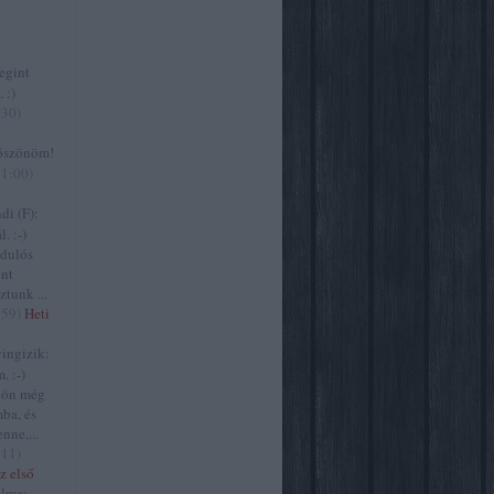
gint
 :)
:30
)
szönöm!
11:00
)
i (F):
. :-)
zdulós
ont
ztunk ...
:59
)
Heti
ngizik:
. :-)
jön még
ba, és
nne,...
:11
)
z első
lma: