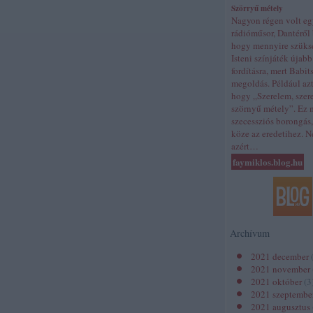
Szörryű métely
Nagyon régen volt e
rádióműsor, Dantéről 
hogy mennyire szüks
Isteni színjáték újabb
fordításra, mert Babi
megoldás. Például azt 
hogy „Szerelem, szer
szörnyű métely”. Ez 
szecessziós borongás
köze az eredetihez. 
azért…
faymiklos.blog.hu
Archívum
2021 december
2021 november
2021 október
(
3
2021 szeptembe
2021 augusztus