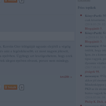
Tetszik
0
Friss topikok
KönyvParfé:
Me
csak köszönöm...
(
2018.03.29. 02
Blogajánló 5.
KönyvParfé:
Kö
:)
(
2018.01.30. 
Blogajánló 3.
meseanyu:
@And
 Kerstin Gier trilógiáját ugyanis elejétől a végéig
örülök, hogy írtál
és ami a legérdekesebb, ez most nagyon jólesett,
Igen, én a kimo
 a nyelvben. Úgyhogy azt leszögezhetem, hogy ezek
típus vagyok, p
etek idegen nyelven olvasni, persze nem mindegy,
ilyesmin vitatko
(
2017.08.01. 10
jóságok 98.
meseanyu:
@Gyi
tovább »
akkor jól éreztem
Mindenképpen 
Tetszik
0
PKD az én utcám
biztos vagyok be
(
2016.03.06. 08
Philip K. Dick, a
meseanyu:
@Lu