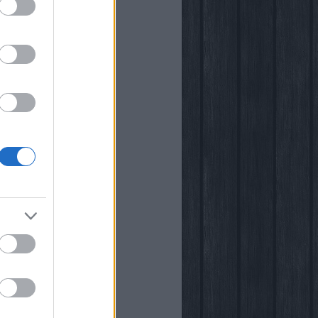
i
kstore
rópia
k
őben