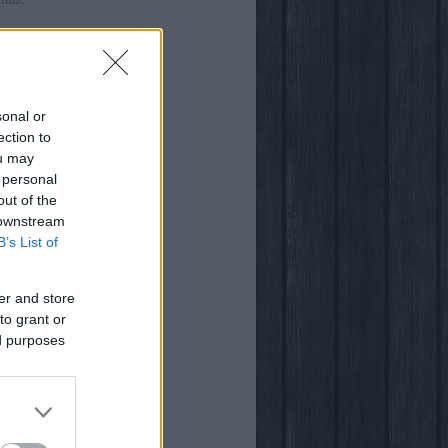
:41
)
ről
sonal or
ection to
ou may
 personal
out of the
világában
 downstream
B’s List of
er and store
to grant or
ed purposes
ogja
vsarok
za