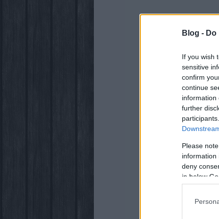
Blog -
Do 
If you wish 
sensitive in
confirm you
continue se
information 
further disc
participants
Downstream 
Please note
information 
deny consent
in below Go
Persona