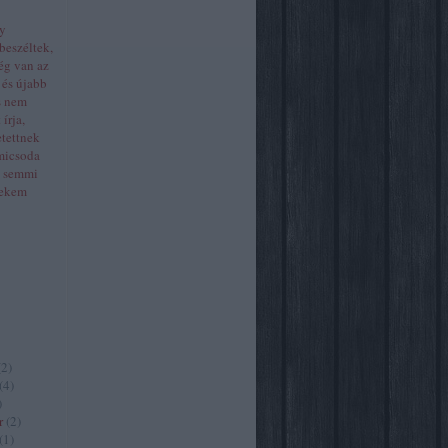
gy
beszéltek,
ég van az
 és újabb
ts nem
írja,
etettnek
micsoda
, semmi
Nekem
(
2
)
(
4
)
)
r
(
2
)
(
1
)