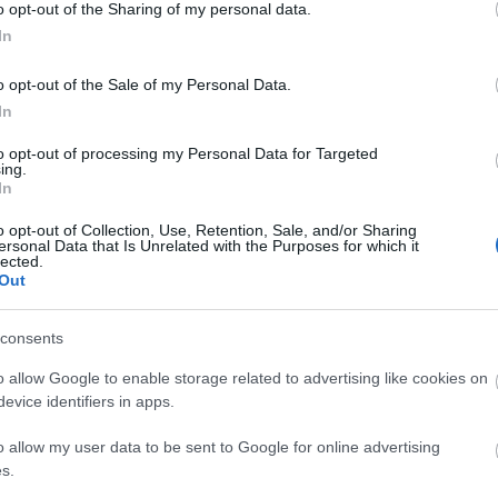
Diamant
o opt-out of the Sharing of my personal data.
Doreszmoresz
In
Erika
F-Andi élménye
o opt-out of the Sale of my Personal Data.
Fantasy Girl
Fukszia
In
havas
Hiranneth
to opt-out of processing my Personal Data for Targeted
Hóvirág
ing.
Ildy
In
Juharfa
Katherine's Boo
o opt-out of Collection, Use, Retention, Sale, and/or Sharing
ersonal Data that Is Unrelated with the Purposes for which it
Keményfedél
lected.
Könyv, egó, ent
Out
Könyvek+
Könyvespolcom
Könyvjelző
consents
Könyvkuckó
Könyvmoly
o allow Google to enable storage related to advertising like cookies on
Könyvmolyoló
evice identifiers in apps.
Könyvvizsgáló
Kultúra alvásid
o allow my user data to be sent to Google for online advertising
Lobo
Makranczos
s.
Mekegő