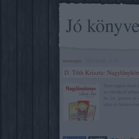
Jó könyv
meseanyu
2013.06.02. 11:15
D. Tóth Kriszta: Nagylánykö
Nem éppen olyan él
az ellenkező póluso
be, én (persze az
anya és háziasszo