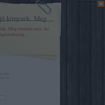
 jó könyvek. Meg
szak. Meg minden más. Az
ilágmindenség...
eg néha
más. Az
...