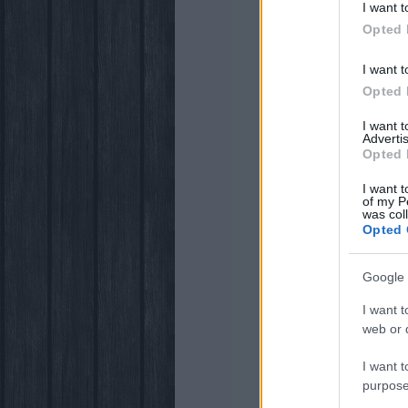
I want t
Opted 
I want t
Opted 
I want 
Advertis
Opted 
I want t
of my P
was col
Opted 
Google 
I want t
web or d
I want t
purpose