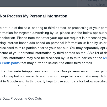
nagyon szépen
köszönöm. :-)
(
2015.12.30. 12
Not Process My Personal Information
Gyerekkönyvek
röviden 5.
to opt-out of the sale, sharing to third parties, or processing of your per
sorstársak
formation for targeted advertising by us, please use the below opt-out s
r selection. Please note that after your opt-out request is processed y
Amadea blogja
eing interest-based ads based on personal information utilized by us or
Amilgade
disclosed to third parties prior to your opt-out. You may separately opt-
Andiamo
Ani a könyvek 
losure of your personal information by third parties on the IAB’s list of
Annamarie
. This information may also be disclosed by us to third parties on the
IA
AnniPanni
Participants
that may further disclose it to other third parties.
Betűvető
Bridge olvas
 that this website/app uses one or more Google services and may gath
Byblos
including but not limited to your visit or usage behaviour. You may click 
Carmencita
 to Google and its third-party tags to use your data for below specifi
Christine
ogle consent section.
Cotta
Cs.P. könyvesbl
Csillagpor köny
l Data Processing Opt Outs
Cukorfalat
Czikornyai&Pat