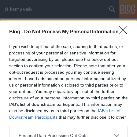
Jó könyvek
Finy Petra: Madárasszony
Blog -
Do Not Process My Personal Information
meseanyu
•
2012. október 26.
0
If you wish to opt-out of the sale, sharing to third parties, or
Nagyon szeretem Finy Petra gyerekkönyveit, így
processing of your personal or sensitive information for
nagy érdeklődéssel vártam első felnőtt regényét is,
targeted advertising by us, please use the below opt-out
főleg mert a téma is nagyon megkapó volt. Így
section to confirm your selection. Please note that after your
opt-out request is processed you may continue seeing
olvasás után azt mondom, nem rossz ez első
interest-based ads based on personal information utilized by
próbálkozásnak, de vannak azért gyerekbetegségei
us or personal information disclosed to third parties prior to
is. Rögtön az elején a nevek: a…
your opt-out. You may separately opt-out of the further
disclosure of your personal information by third parties on the
Carol McCleary: A gyilkosság
IAB’s list of downstream participants. This information may
also be disclosed by us to third parties on the
IAB’s List of
alkímiája
Downstream Participants
that may further disclose it to other
meseanyu
•
2012. október 22.
0
third parties.
Please note that this website/app uses one or more Google
Personal Data Processing Opt Outs