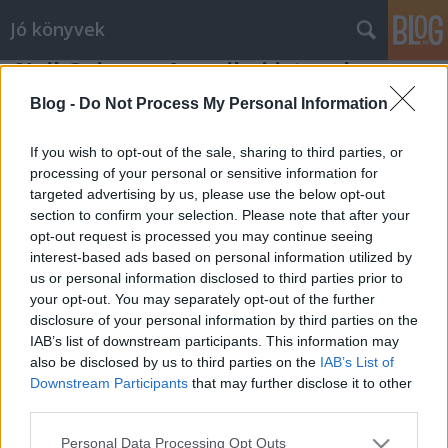
Jó könyvek
Neil Gaiman: Amerikai istenek
meseanyu
•
2012. június 22.
0
Blog -
Do Not Process My Personal Information
Gaimantől utoljára a Coraline-t olvastam jó két éve,
If you wish to opt-out of the sale, sharing to third parties, or
és bár ez az első találkozás a szerzővel nem volt
processing of your personal or sensitive information for
targeted advertising by us, please use the below opt-out
kellemetlen, valahogy azóta nem akadt a kezembe
section to confirm your selection. Please note that after your
semmi tőle, köszönhető ez talán annak, hogy nem áll
opt-out request is processed you may continue seeing
túl közel hozzám ez a műfaj. Most viszont
interest-based ads based on personal information utilized by
lehetőségem nyílt szerezni…
us or personal information disclosed to third parties prior to
your opt-out. You may separately opt-out of the further
disclosure of your personal information by third parties on the
IAB’s list of downstream participants. This information may
also be disclosed by us to third parties on the
IAB’s List of
Downstream Participants
that may further disclose it to other
third parties.
SÜTI BEÁLLÍTÁSOK MÓDOSÍTÁSA
Please note that this website/app uses one or more Google
Personal Data Processing Opt Outs