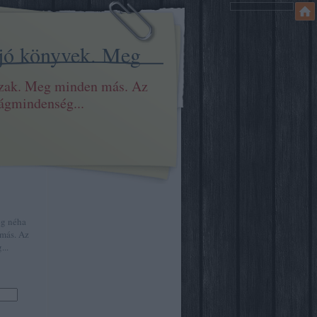
 jó könyvek. Meg
szak. Meg minden más. Az
ilágmindenség...
eg néha
más. Az
...