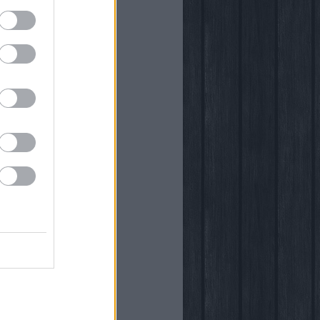
önyvtára
egy