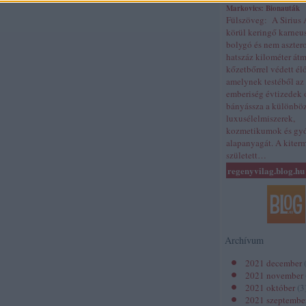
Markovics: Bionauták
Fülszöveg: A Sirius A
körül keringő karneu
bolygó és nem aszter
hatszáz kilométer átm
kőzetbőrrel védett él
amelynek testéből az
emberiség évtizedek 
bányássza a különbö
luxusélelmiszerek,
kozmetikumok és gy
alapanyagát. A kiter
született…
regenyvilag.blog.hu
Archívum
2021 december
2021 november
2021 október
(
3
2021 szeptembe