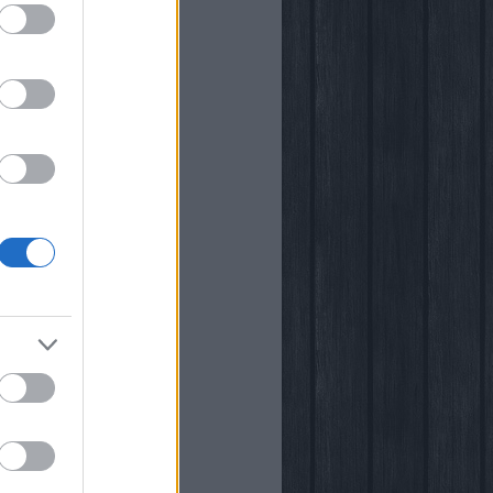
i
kstore
rópia
k
őben