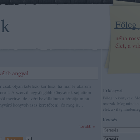
ek
Főleg
néha ros
élet, a v
yébb angyal
 csak olyan kötelező kör lesz, ha már le akarom
Jó könyvek
ore-t. A szerző leggyöngébb könyvének sejtettem
Főleg jó könyvek. M
ból merítve, de azért bevállaltam a témája miatt
rosszak. Meg minden 
onyváró könyvolvasás keretében), és meg is…
élet, a világmindenség
Keresés
tovább »