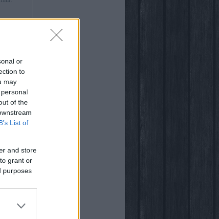
:41
)
ről
sonal or
ection to
ou may
 personal
out of the
világában
 downstream
B’s List of
er and store
to grant or
ed purposes
ogja
vsarok
za