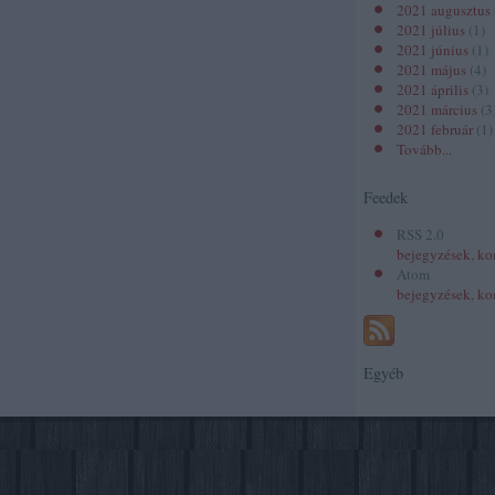
2021 augusztus
2021 július
(
1
)
2021 június
(
1
)
2021 május
(
4
)
2021 április
(
3
)
2021 március
(
3
2021 február
(
1
)
Tovább
...
Feedek
RSS 2.0
bejegyzések
,
ko
Atom
bejegyzések
,
ko
Egyéb