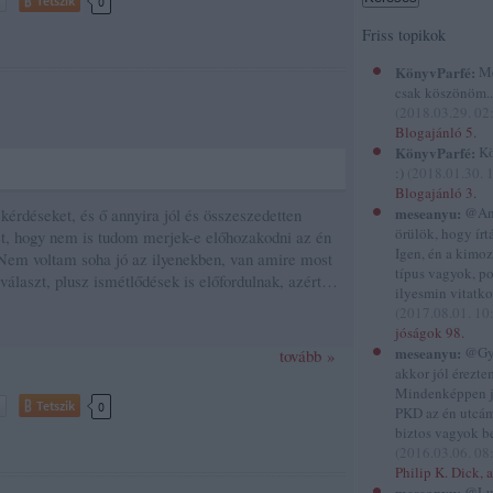
Tetszik
0
Friss topikok
KönyvParfé:
Me
csak köszönöm...
(
2018.03.29. 02
Blogajánló 5.
KönyvParfé:
Kö
:)
(
2018.01.30. 
Blogajánló 3.
meseanyu:
@And
kérdéseket, és ő annyira jól és összeszedetten
örülök, hogy írtál
t, hogy nem is tudom merjek-e előhozakodni az én
Igen, én a kimo
Nem voltam soha jó az ilyenekben, van amire most
típus vagyok, p
választ, plusz ismétlődések is előfordulnak, azért…
ilyesmin vitatko
(
2017.08.01. 10
jóságok 98.
meseanyu:
@Gyi
tovább »
akkor jól éreztem
Mindenképpen 
Tetszik
0
PKD az én utcám
biztos vagyok be
(
2016.03.06. 08
Philip K. Dick, a
meseanyu:
@Lu