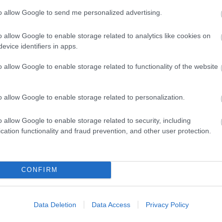
Miestas magánk
to allow Google to send me personalized advertising.
Minden könyv 
élmény
Müzli
o allow Google to enable storage related to analytics like cookies on
n.
evice identifiers in apps.
Niki
Ninetta és a
o allow Google to enable storage related to functionality of the website
könyvmolyok
Olvasokkk
Olvasószoba
Pável
o allow Google to enable storage related to personalization.
Puma
Pupilla
Rita olvas
o allow Google to enable storage related to security, including
Sajtosrolo
cation functionality and fraud prevention, and other user protection.
szeee
Szilvamag
Tíci és Gedi
Vedina007
CONFIRM
Zakkant olvas
Most olvasom
Data Deletion
Data Access
Privacy Policy
Blogajánló