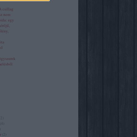
 csillag
sz nem
oida: egy
érőjű,
őlény,
óta
ző
ógyszerek
melésből
(
2
)
(
4
)
)
r
(
2
)