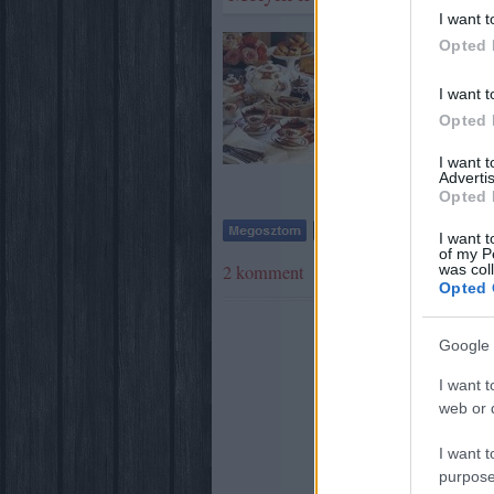
I want t
És ismét egy játék 
Opted 
ezúttal Andiamotó
kérdés, és számom
I want t
igazándiból sosem 
Opted 
I want 
Advertis
Opted 
I want t
of my P
was col
2
komment
Opted 
Google 
I want t
web or d
I want t
purpose