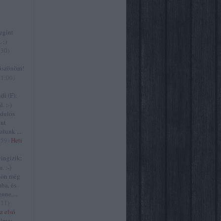
gint
 :)
:30
)
szönöm!
11:00
)
i (F):
. :-)
zdulós
ont
ztunk ...
:59
)
Heti
ngizik:
. :-)
jön még
ba, és
nne,...
:11
)
z első
lma: