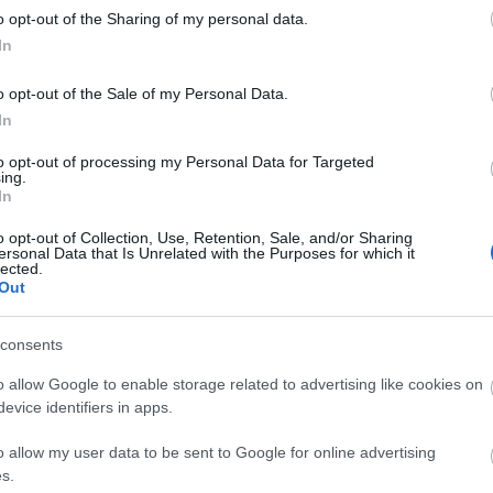
Diamant
o opt-out of the Sharing of my personal data.
Doreszmoresz
(úgy látszik kifogyhatatlan az ötletek tárháza:-),
In
Erika
l kaptam a lehetőséget, köszönöm szépen.Érdekes a
F-Andi élménye
ra viszonylag nehezen megválaszolható, mert
Fantasy Girl
o opt-out of the Sale of my Personal Data.
gondoltam arra, hogy valamelyik íróval szívesen…
Fukszia
In
havas
Hiranneth
to opt-out of processing my Personal Data for Targeted
Hóvirág
ing.
tovább »
Ildy
In
Juharfa
Katherine's Boo
Tetszik
0
o opt-out of Collection, Use, Retention, Sale, and/or Sharing
Keményfedél
ersonal Data that Is Unrelated with the Purposes for which it
Könyv, egó, ent
lected.
Könyvek+
Out
Könyvespolcom
Könyvjelző
Könyvkuckó
consents
Könyvmoly
Könyvmolyoló
o allow Google to enable storage related to advertising like cookies on
Könyvvizsgáló
evice identifiers in apps.
Kultúra alvásid
Lobo
o allow my user data to be sent to Google for online advertising
Makranczos
s.
Mekegő