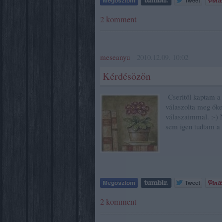
2
komment
meseanyu
2010.12.09. 10:02
Kérdésözön
Cseritől kaptam a 
válaszolta meg őke
válaszaimmal. :-) 
sem igen tudtam a 
2
komment