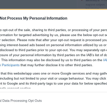
nagyon szépen
köszönöm. :-)
(
2015.12.30. 12
 és a Szivárvány-völgy
Gyerekkönyvek
Not Process My Personal Information
röviden 5.
et nagyon tetszett, kicsit féltem, hogy ez meg majd
to opt-out of the sale, sharing to third parties, or processing of your per
sorstársak
g kicsit hullámzó volt az Anne könyvek színvonala:
formation for targeted advertising by us, please use the below opt-out s
tszett, aztán a következő meg csöppnyi csalódást
Amadea blogja
r selection. Please note that after your opt-out request is processed y
még így is a legjobb olvasmányaim között tartom…
Amilgade
eing interest-based ads based on personal information utilized by us or
Andiamo
disclosed to third parties prior to your opt-out. You may separately opt-
Ani a könyvek 
losure of your personal information by third parties on the IAB’s list of
Annamarie
tovább »
. This information may also be disclosed by us to third parties on the
IA
AnniPanni
Participants
that may further disclose it to other third parties.
Betűvető
Tetszik
0
Bridge olvas
 that this website/app uses one or more Google services and may gath
Byblos
including but not limited to your visit or usage behaviour. You may click 
Carmencita
Christine
 to Google and its third-party tags to use your data for below specifi
Cotta
ogle consent section.
Cs.P. könyvesbl
Csillagpor köny
Cukorfalat
l Data Processing Opt Outs
Czikornyai&Pat