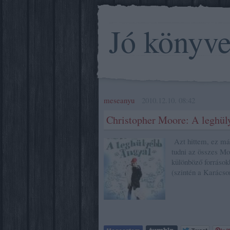
Jó könyv
meseanyu
2010.12.10. 08:42
Christopher Moore: A leghül
Azt hittem, ez már
tudni az összes Mo
különböző források
(szintén a Karács