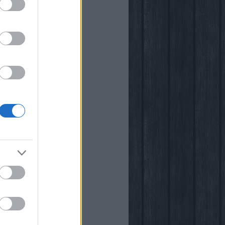
i
kstore
rópia
k
őben