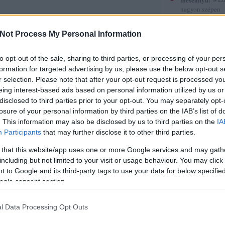
nagyon szépen
köszönöm. :-)
(
2015.12.30. 12
Not Process My Personal Information
Gyerekkönyvek
röviden 5.
to opt-out of the sale, sharing to third parties, or processing of your per
sorstársak
formation for targeted advertising by us, please use the below opt-out s
r selection. Please note that after your opt-out request is processed y
Amadea blogja
eing interest-based ads based on personal information utilized by us or
Amilgade
disclosed to third parties prior to your opt-out. You may separately opt-
Andiamo
Ani a könyvek 
losure of your personal information by third parties on the IAB’s list of
Annamarie
. This information may also be disclosed by us to third parties on the
IA
AnniPanni
Participants
that may further disclose it to other third parties.
Betűvető
Bridge olvas
 that this website/app uses one or more Google services and may gath
Byblos
including but not limited to your visit or usage behaviour. You may click 
Carmencita
 to Google and its third-party tags to use your data for below specifi
Christine
ogle consent section.
Cotta
Cs.P. könyvesbl
Csillagpor köny
l Data Processing Opt Outs
Cukorfalat
Czikornyai&Pat