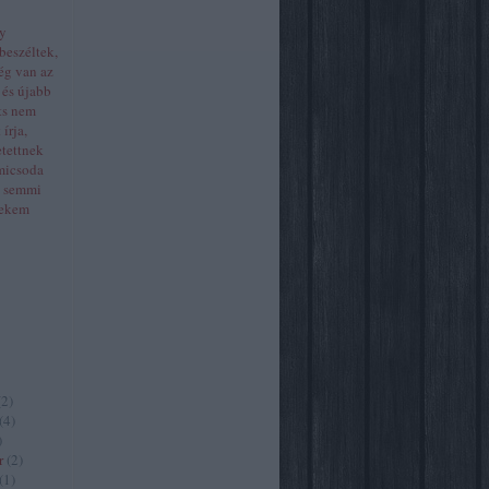
gy
beszéltek,
ég van az
 és újabb
its nem
írja,
etettnek
micsoda
, semmi
Nekem
(
2
)
(
4
)
)
r
(
2
)
(
1
)