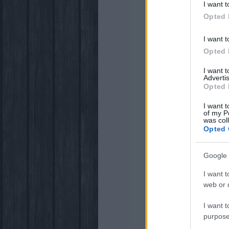
I want t
Opted 
I want t
Opted 
I want 
Advertis
Opted 
I want t
of my P
was col
Opted 
Google 
I want t
web or d
I want t
purpose