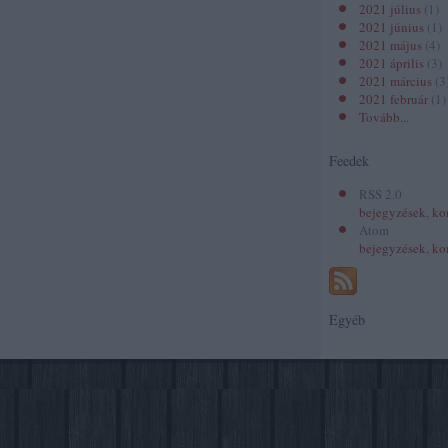
2021 július
(
1
)
2021 június
(
1
)
2021 május
(
4
)
2021 április
(
3
)
2021 március
(
3
2021 február
(
1
)
Tovább
...
Feedek
RSS 2.0
bejegyzések
,
ko
Atom
bejegyzések
,
ko
Egyéb