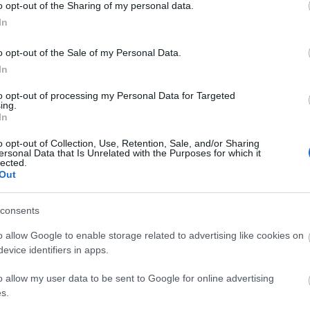
Diamant
o opt-out of the Sharing of my personal data.
Doreszmoresz
In
Erika
F-Andi élménye
o opt-out of the Sale of my Personal Data.
Fantasy Girl
Fukszia
In
havas
Hiranneth
to opt-out of processing my Personal Data for Targeted
Hóvirág
ing.
Ildy
In
Juharfa
Katherine's Boo
o opt-out of Collection, Use, Retention, Sale, and/or Sharing
ersonal Data that Is Unrelated with the Purposes for which it
Keményfedél
lected.
Könyv, egó, ent
Out
Könyvek+
Könyvespolcom
Könyvjelző
consents
Könyvkuckó
Könyvmoly
o allow Google to enable storage related to advertising like cookies on
Könyvmolyoló
evice identifiers in apps.
Könyvvizsgáló
Kultúra alvásid
o allow my user data to be sent to Google for online advertising
Lobo
Makranczos
s.
Mekegő