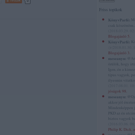
Tetszik
0
Friss topikok
KönyvParfé:
Me
csak köszönöm...
(
2018.03.29. 02
Blogajánló 5.
KönyvParfé:
Kö
:)
(
2018.01.30. 
Blogajánló 3.
meseanyu:
@And
örülök, hogy írtál
Igen, én a kimo
típus vagyok, p
ilyesmin vitatko
(
2017.08.01. 10
jóságok 98.
meseanyu:
@Gyi
akkor jól éreztem
Mindenképpen 
PKD az én utcám
biztos vagyok be
(
2016.03.06. 08
Philip K. Dick, a
meseanyu:
@Lu