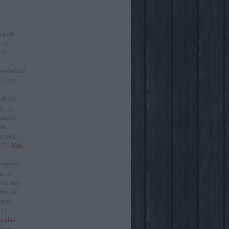
gint
 :)
:30
)
szönöm!
11:00
)
i (F):
. :-)
zdulós
ont
ztunk ...
:59
)
Heti
ngizik:
. :-)
jön még
ba, és
nne,...
:11
)
z első
lma: