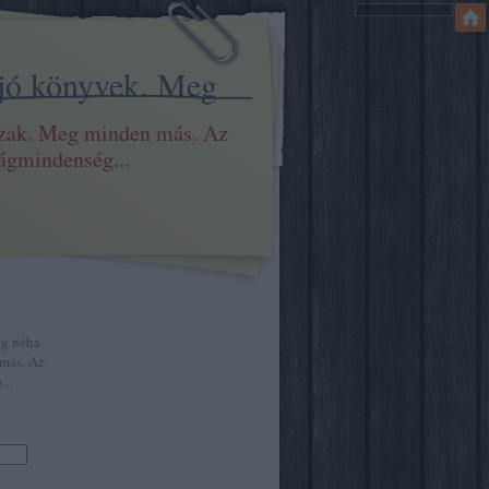
 jó könyvek. Meg
szak. Meg minden más. Az
ilágmindenség...
eg néha
más. Az
...