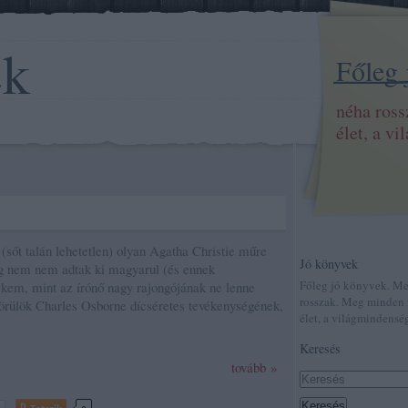
ek
Főleg
néha ros
élet, a v
(sőt talán lehetetlen) olyan Agatha Christie műre
Jó könyvek
g nem nem adtak ki magyarul (és ennek
Főleg jó könyvek. M
kem, mint az írónő nagy rajongójának ne lenne
rosszak. Meg minden 
örülök Charles Osborne dícséretes tevékenységének,
élet, a világmindenség
Keresés
tovább »