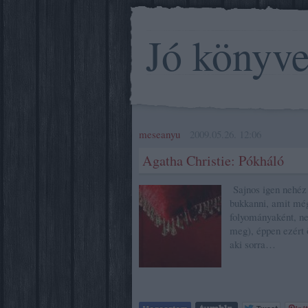
Jó könyv
meseanyu
2009.05.26. 12:06
Agatha Christie: Pókháló
Sajnos igen nehéz 
bukkanni, amit mé
folyományaként, ne
meg), éppen ezért 
aki sorra…