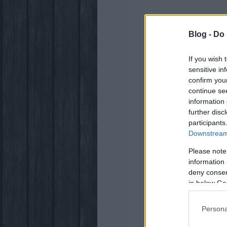
Blog -
Do 
If you wish 
sensitive in
confirm you
continue se
information 
further disc
participants
Downstream 
Please note
information 
deny consent
in below Go
Persona