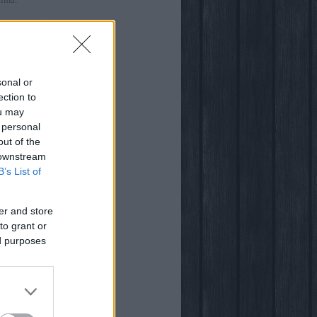
:41
)
ről
sonal or
ection to
ou may
 personal
out of the
világában
 downstream
B’s List of
er and store
to grant or
ed purposes
ogja
vsarok
za