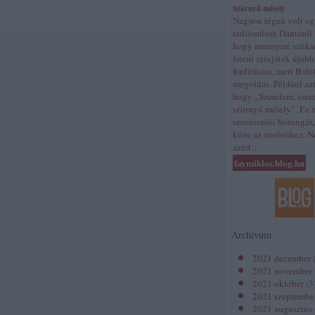
Szörnyű métely
Nagyon régen volt e
rádióműsor, Dantéről 
hogy mennyire szüks
Isteni színjáték újabb
fordítására, mert Bab
megoldás. Például azt 
hogy „Szerelem, szer
szörnyű métely”. Ez 
szecessziós borongás
köze az eredetihez. 
azért…
faymiklos.blog.hu
Archívum
2021 december
2021 november
2021 október
(
3
2021 szeptembe
2021 augusztus