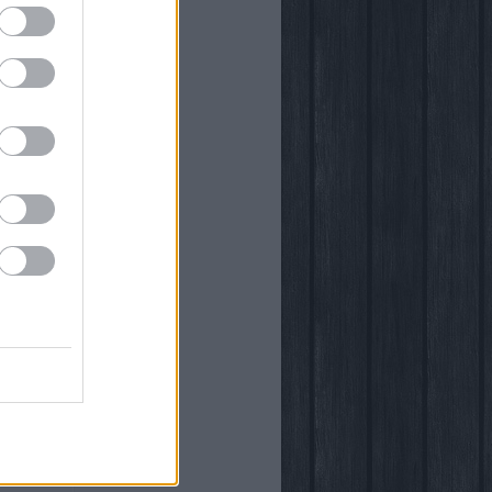
önyvtára
egy