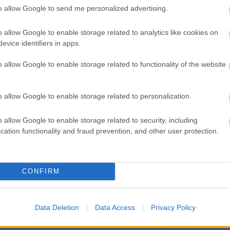
Miestas magánk
to allow Google to send me personalized advertising.
Minden könyv 
élmény
Müzli
o allow Google to enable storage related to analytics like cookies on
n.
evice identifiers in apps.
Niki
Ninetta és a
o allow Google to enable storage related to functionality of the website
könyvmolyok
Olvasokkk
Olvasószoba
o allow Google to enable storage related to personalization.
Pável
Puma
Pupilla
o allow Google to enable storage related to security, including
Rita olvas
cation functionality and fraud prevention, and other user protection.
Sajtosrolo
szeee
Szilvamag
Tíci és Gedi
Vedina007
CONFIRM
Zakkant olvas
Most olvasom
Data Deletion
Data Access
Privacy Policy
Blogajánló